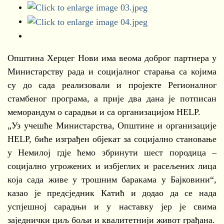
Општина Херцег Нови има веома доброг партнера у
Министарству рада и социјалног старања са којима
су до сада реализовали и пројекте Регионалног
стамбеног програма, а прије два дана је потписан
меморандум о сарадњи и са организацијом HELP.
„Уз учешће Министарства, Општине и организације
HELP, биће изграђен објекат за социјално становање
у Немилој гдје ћемо збринути шест породица –
социјално угрожених и избјеглих и расељених лица
која сада живе у трошним баракама у Бајковини“,
казао је предсједник Катић и додао да се нада
успјешној сарадњи и у наставку јер је свима
заједнички циљ бољи и квалитетнији живот грађана.