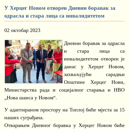
У Херцег Новом отворен Дневни боравак за
одрасла и стара лица са инвалидитетом
02 октобар 2023
Дневни боравак за одрасла
и стара лица са
инвалидитетом отворен је
данас у Херцег Новом,
захваљујући сарадњи
Општине Херцег Нови,
Министарства рада и социјалног старања и НВО
„Нова шанса у Новом“.
У адаптираном простору на Топлој биће мјеста за 15
наших суграђана.
Отварањем Дневног боравка у Херцег Новом биће