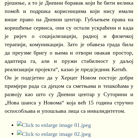
рјешење, а то је Дневни боравак који ће бити велика
помоћ и подршка корисницима који нису имали
више право на Дневни центар. Губљењем права на
коришћење сервиса, они су остали ускраћени и када
је ријеч о социјализацији, радној и физичкој
терапији, комуникацији. Зато је обавеза града била
да преузме бригу о њима и отвори овакав простор,
адаптира га, али и пружи стабилност у даљој
реализацији пројекта“, казао је предсједник Катић.
Он је подсјетио да у Херцег Новом постоје добри
примјери рада са дјецом са сметњама и тешкоћама у
развоју као што су Дневни центар у Суторини и
„Нова шанса у Новома“ која већ 15 година стручно
оспособљава и упошљава лица са инвалидитетом.