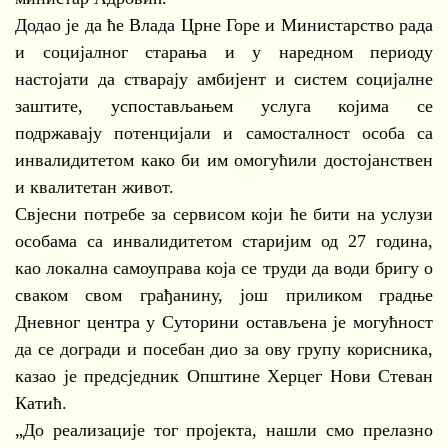
Додао је да ће Влада Црне Горе и Министарство рада
и социјалног старања и у наредном периоду
настојати да стварају амбијент и систем социјалне
заштите, успостављањем услуга којима се
подржавају потенцијали и самосталност особа са
инвалидитетом како би им омогућили достојанствен
и квалитетан живот.
Свјесни потребе за сервисом који ће бити на услузи
особама са инвалидитетом старијим од 27 година,
као локална самоуправа која се труди да води бригу о
сваком свом грађанину, још приликом градње
Дневног центра у Суторини остављена је могућност
да се догради и посебан дио за ову групу корисника,
казао је предсједник Општине Херцег Нови Стеван
Катић.
„До реализације тог пројекта, нашли смо прелазно