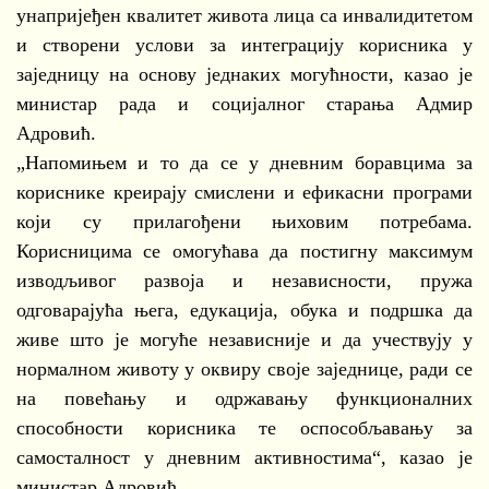
унапријеђен квалитет живота лица са инвалидитетом
и створени услови за интеграцију корисника у
заједницу на основу једнаких могућности, казао је
министар рада и социјалног старања Адмир
Адровић.
„Напомињем и то да се у дневним боравцима за
кориснике креирају смислени и ефикасни програми
који су прилагођени њиховим потребама.
Корисницима се омогућава да постигну максимум
изводљивог развоја и независности, пружа
одговарајућа њега, едукација, обука и подршка да
живе што је могуће независније и да учествују у
нормалном животу у оквиру своје заједнице, ради се
на повећању и одржавању функционалних
способности корисника те оспособљавању за
самосталност у дневним активностима“, казао је
министар Адровић.