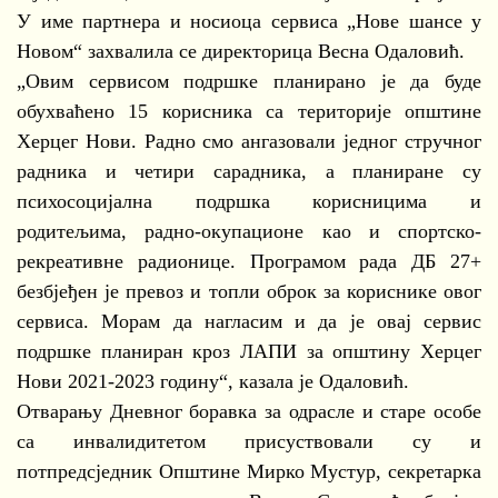
У име партнера и носиоца сервиса „Нове шансе у
Новом“ захвалила се директорица Весна Одаловић.
„Овим сервисом подршке планирано је да буде
обухваћено 15 корисника са територије општине
Херцег Нови. Радно смо ангазовали једног стручног
радника и четири сарадника, а планиране су
психосоцијална подршка корисницима и
родитељима, радно-окупационе као и спортско-
рекреативне радионице. Програмом рада ДБ 27+
безбјеђен је превоз и топли оброк за кориснике овог
сервиса. Морам да нагласим и да је овај сервис
подршке планиран кроз ЛАПИ за општину Херцег
Нови 2021-2023 годину“, казала је Одаловић.
Отварању Дневног боравка за одрасле и старе особе
са инвалидитетом присуствовали су и
потпредсједник Општине Мирко Мустур, секретарка