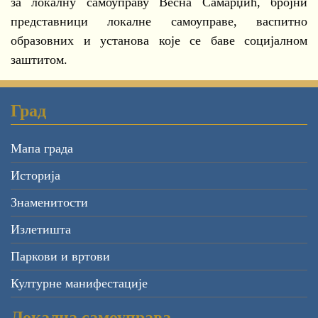
за локалну самоуправу Весна Самарџић, бројни
представници локалне самоуправе, васпитно
образовних и установа које се баве социјалном
заштитом.
Град
Мапа града
Историја
Знаменитости
Излетишта
Паркови и вртови
Културне манифестације
Локална самоуправа