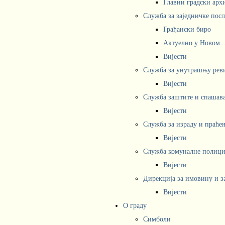
Главни градски арх
Служба за заједничке пос
Грађански биро
Актуелно у Новом..
Вијести
Служба за унутрашњу рев
Вијести
Служба заштите и спашав
Вијести
Служба за израду и праће
Вијести
Служба комуналне полициј
Вијести
Дирекција за имовину и з
Вијести
О граду
Симболи