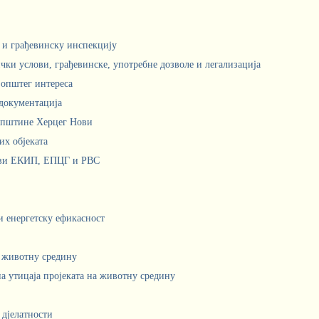
м и грађевинску инспекцију
чки услови, грађевинске, употребне дозволе и легализација
 општег интереса
документација
Општине Херцег Нови
х објеката
ови ЕКИП, ЕПЦГ и РВС
 и енергетску ефикасност
а животну средину
а утицаја пројеката на животну средину
 дјелатности