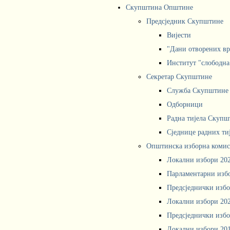
Скупштина Општине
Предсједник Скупштине
Вијести
"Дани отворених вр
Институт "слободна
Секретар Скупштине
Служба Скупштине
Одборници
Радна тијела Скупш
Сједнице радних ти
Општинска изборна комис
Локални избори 20
Парламентарни изб
Предсједнички избо
Локални избори 20
Предсједнички избо
Локални избори 20