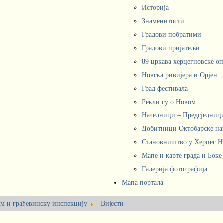
Историја
Знаменитости
Градови побратими
Градови пријатељи
89 цркава херцегновске о
Новска ривијера и Орјен
Град фестивала
Рекли су о Новом
Начелници – Предсједни
Добитници Октобарске на
Становништво у Херцег 
Мапе и карте града и Боке
Галерија фотографија
Мапа портала
ам и грађевинску инспекцију
Вијести