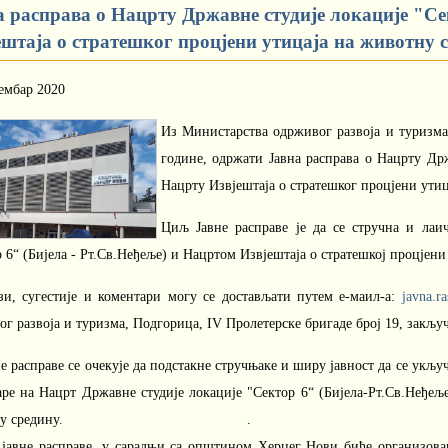
а расправа о Нацрту Државне студије локације "Се
ештаја о стратешког процјени утицаја на животну 
ембар 2020
Из Министарства одрживог развоја и туризма о
године, одржати Јaвна расправа о Нацрту Држ
Нацрту Извјештаја о стратешког процјени утиц
Циљ Јавне расправе је да се стручна и лаи
р 6“ (Бијела - Рт.Св.Неђеље) и Нацртом Извјештаја о стратешкој процј
зи, сугестије и коментари могу се достављати путем е-маил-а:
javna.r
г развоја и туризма, Подгорица, IV Пролетерске бригаде број 19, закључ
е расправе се очекује да подстакне стручњаке и ширу јавност да се укљ
ре на Нацрт Државне студије локације "Сектор 6“ (Бијела-Рт.Св.Неђеље
вотну средину. .
 јавне расправе, у сарадњи са општином Херцег Нови биће организова