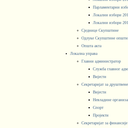
Парламентарни изб
Локални избори 20
Локални избори 20
Сједнице Скупштине
Одлуке Скупштине општи
Општа акта
Локална управа
Главни администратор
Служба главног адм
Вијести
Секретаријат за друштвен
Вијести
Невладине организа
Спорт
Пројекти
Секретаријат за финансије