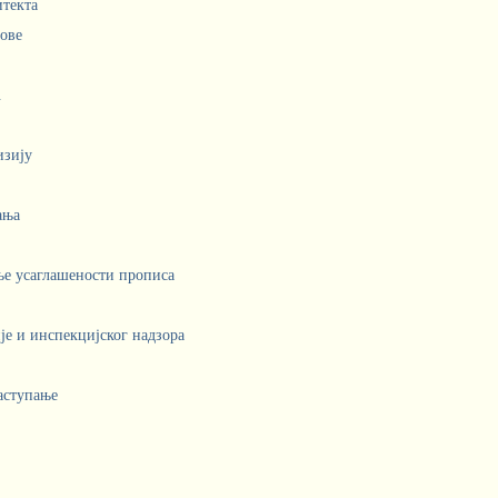
итекта
лове
.
изију
ања
ње усаглашености прописа
е и инспекцијског надзора
аступање