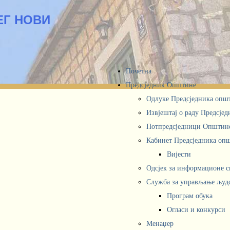
ЕГ НОВИ
Почетна
Предсједник Општине
Одлуке Предсједника опш
Извјештај о раду Предсје
Потпредсједници Општин
Кабинет Предсједника oп
Вијести
Одсјек за информационе 
Служба за управљање људ
Програм обука
Огласи и конкурси
Менаџер