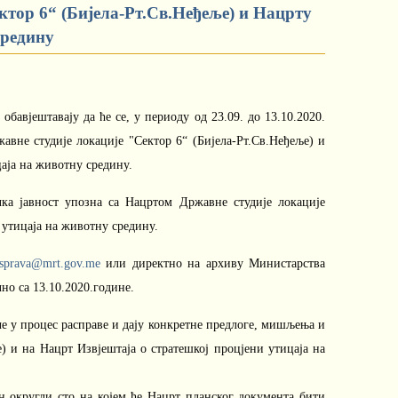
ктор 6“ (Бијела-Рт.Св.Неђеље) и Нацрту
средину
бавјештавају да ће се, у периоду од 23.09. до 13.10.2020.
авне студије локације "Сектор 6“ (Бијела-Рт.Св.Неђеље) и
аја на животну средину.
чка јавност упозна са Нацртом Државне студије локације
ени утицаја на животну средину.
asprava@mrt.gov.me
или директно на архиву Министарства
но са 13.10.2020.године.
уче у процес расправе и дају конкретне предлоге, мишљења и
) и на Нацрт Извјештаја о стратешкој процјени утицаја на
н округли сто на којем ће Нацрт планског документа бити