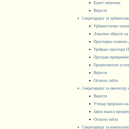
Буџет општине
Вијести
Секретаријат за урбаниза
Урбанистичко техни
Локални објекти од
Просторно планска 
Уређење простора 
Програм привремени
Пројектантски усл
Вијести
Огласна табла
Секретаријат за екологију
Вијести
Утицај пројеката н
Јавна књига процјен
Огласна табла
Секретаријат за комуналне