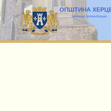
ОПШТИНА ХЕРЦ
званична презентација