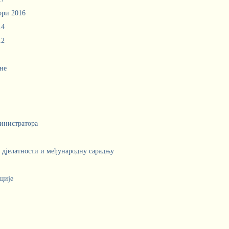
ори 2016
14
12
не
инистратора
е дјелатности и међународну сарадњу
ције