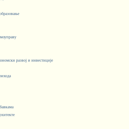
 образовање
амоуправу
кономски развој и инвестиције
рихода
абавкама
рхитекте