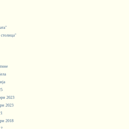
ата"
 столица"
тине
јела
ија
25
ори 2023
ри 2023
21
ри 2018
17