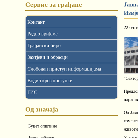
Сервис за грађане
Јaвн
Извј
Контакт
22 септ
Радно вријеме
Грађански биро
Захтјеви и обрасци
Слободан приступ информацијама
"Секто
Водич кроз поступке
Предло
ГИС
одрживо
Од значаја
Од Јавн
комента
Буџет општине
жи
У току
Јавне набавке