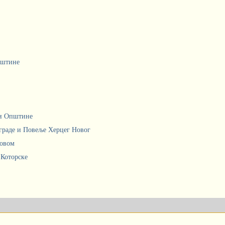
пштине
ци Општине
граде и Повеље Херцег Новог
Новом
 Которске