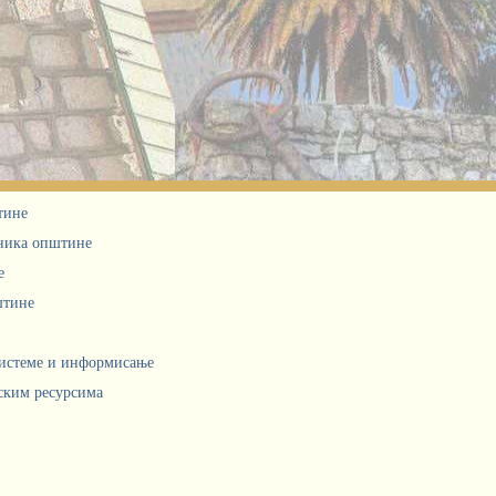
тине
дника општине
е
штине
системе и информисање
ским ресурсима