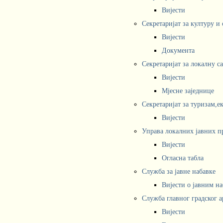
Вијести
Секретаријат за културу и
Вијести
Документа
Секретаријат за локалну с
Вијести
Мјесне заједнице
Секретаријат за туризам,е
Вијести
Управа локалних јавних п
Вијести
Огласна табла
Служба за јавне набавке
Вијести о јавним н
Служба главног градског а
Вијести