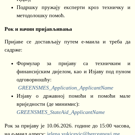
Подршку пружају експерти кроз техничку и
методолошку помоћ.
Рок и начин пријављивања
Пријаве се достављају путем е-маила и треба да
садрже:
Формулар за пријаву са техничким и
финансијским дијелом, као и Изјаву под пуном
одговорношћу:
GREENSMES_Application_ApplicantName
Изјаву о државној помоћи и помоћи мале
вриједности (де минимис):
GREENSMES_StateAid_ApplicantName
Рок за пријаву је 10.06.2026. године до 15:00 часова,
на е-маил адресу:
jelena.vukicevic@hercegnovi.me