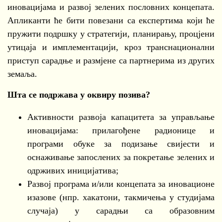
иновацијама и развој зелених пословних концепата.
Апликанти ће бити повезани са експертима који ће
пружити подршку у стратегији, планирању, процјени
утицаја и имплементацији, кроз транснационални
приступ сарадње и размјене са партнерима из других
земаља.
Шта се подржава у оквиру позива?
Активности развоја капацитета за управљање
иновацијама: прилагођене радионице и
програми обуке за подизање свијести и
оснаживање запослених за покретање зелених и
одрживих иницијатива;
Развој програма и/или концепата за иновационе
изазове (нпр. хакатони, такмичења у студијама
случаја) у сарадњи са образовним