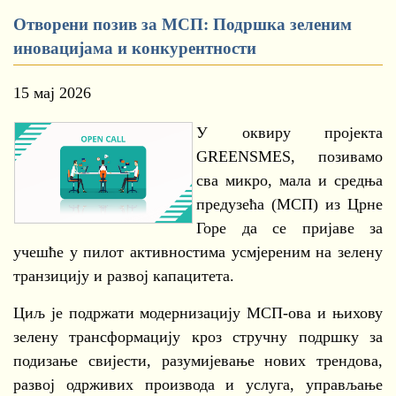
Отворени позив за МСП: Подршка зеленим
иновацијама и конкурентности
15 мај 2026
У оквиру пројекта
GREENSMES, позивамо
сва микро, мала и средња
предузећа (МСП) из Црне
Горе да се пријаве за
учешће у пилот активностима усмјереним на зелену
транзицију и развој капацитета.
Циљ је подржати модернизацију МСП-ова и њихову
зелену трансформацију кроз стручну подршку за
подизање свијести, разумијевање нових трендова,
развој одрживих производа и услуга, управљање