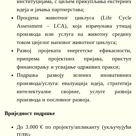
институцијама, с циљем прикупљања екстерних
идеја и јачања партнерстава;
Процјена животног циклуса (Life Cycle
Assessment – LCA), која израчунава утицај
производа или услуга на животну средину
током цијелог њиховог животног циклуса;
Развој пројеката енергетске ефикасности,
припрема пројектних пријава, приступ
финансирању и усвајање одрживих пракси;
Подршка развоју зелених иновативних
производа/услуга: евалуација идеја, стратегија
интелектуалне својине, услуге развоја
производа и пословног развоја.
Вриједност подршке
До 3.000 € по пројекту/апликанту (укључујући
ПДВ);