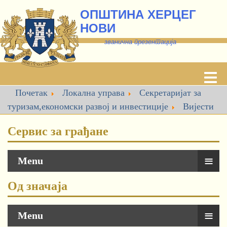
ОПШТИНА ХЕРЦЕГ
НОВИ
званична презентација
Почетак
Локална управа
Секретаријат за
туризам,економски развој и инвестиције
Вијести
Сервис за грађане
≡
Menu
Од значаја
≡
Menu