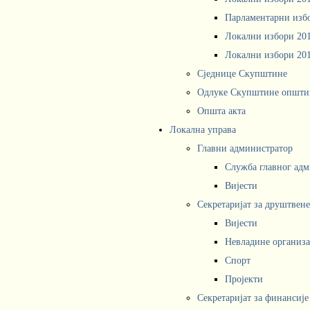
Парламентарни изб
Локални избори 20
Локални избори 20
Сједнице Скупштине
Одлуке Скупштине општи
Општа акта
Локална управа
Главни администратор
Служба главног адм
Вијести
Секретаријат за друштвен
Вијести
Невладине организа
Спорт
Пројекти
Секретаријат за финансије