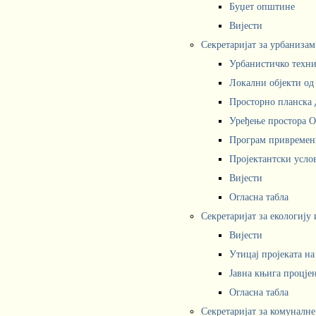
Буџет општине
Вијести
Секретаријат за урбаниза
Урбанистичко техни
Локални објекти од
Просторно планска 
Уређење простора 
Програм привремени
Пројектантски усл
Вијести
Огласна табла
Секретаријат за екологију
Вијести
Утицај пројеката н
Јавна књига процјен
Огласна табла
Секретаријат за комуналне