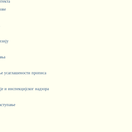
итекта
лове
.
изију
ања
ње усаглашености прописа
е и инспекцијског надзора
аступање