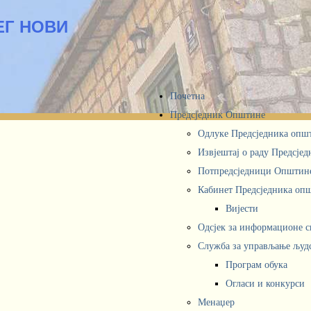
ЕГ НОВИ
Почетна
Предсједник Општине
Одлуке Предсједника опш
Извјештај о раду Предсје
Потпредсједници Општин
Кабинет Предсједника oп
Вијести
Одсјек за информационе 
Служба за управљање људ
Програм обука
Огласи и конкурси
Менаџер