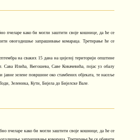
ебно пчеларе како би могли заштити своје кошнице, да ће се
ршити овогодишње запрашивање комараца. Третирање ће се
ептембра на сваких 15 дана на цијелој територији општине
л. Сава Илића, Његошева, Саве Ковачевића, појас уз обалу
јавне зелене површине око стамбених објеката, те насеље
ди, Зеленика, Кути, Бијела до Бијелске Вале.
ебно пчеларе како би могли заштити своје кошнице, да ће се
овогодишње запрашивање комараца. Третирање ће се обавити