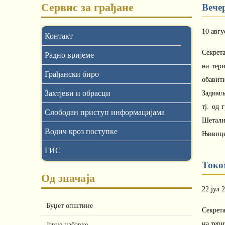
Сервис за грађане
Вече
10 авгу
Контакт
Секрета
Радно вријеме
на тер
Грађански биро
обавит
Захтјеви и обрасци
Задимљ
тј. од 
Слободан приступ информацијама
Шетали
Водич кроз поступке
Њивице,
ГИС
Токо
Од значаја
22 јул 
Буџет општине
Секрета
на тер
Јавне набавке