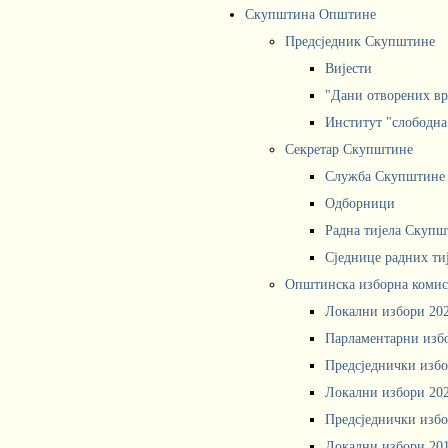
Скупштина Општине
Предсједник Скупштине
Вијести
"Дани отворених вр
Институт "слободна
Секретар Скупштине
Служба Скупштине
Одборници
Радна тијела Скупш
Сједнице радних ти
Општинска изборна комис
Локални избори 20
Парламентарни изб
Предсједнички избо
Локални избори 20
Предсједнички избо
Локални избори 20