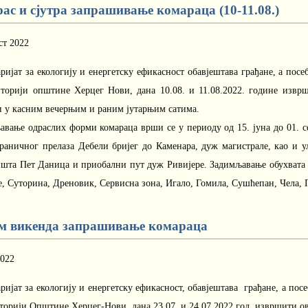
рас и сјутра запрашивање комараца (10-11.08.)
ст 2022
ријат за екологију и енергетску ефикасност обавјештава грађане, а пос
иторији општине Херцег Нови, дана 10.08. и 11.08.2022. године изв
и у касним вечерњим и раним јутарњим сатима.
авање одраслих форми комараца врши се у периоду од 15. јуна до 01. с
граничног прелаза Дебели бријег до Каменара, дуж магистрале, као и у
шта Пет Даница и приобални пут дуж Ривијере. Задимљавање обухвата и 
 Суторина, Дреновик, Сервисна зона, Игало, Гомила, Сушћепан, Чела, По
м викенда запрашивање комараца
2022
ријат за екологију и енергетску ефикасност, обавјештава грађане, а пос
иторији Општине Херцег-Нови, дана 23.07. и 24.07.2022.год. извршити 