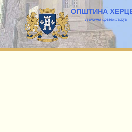
ОПШТИНА ХЕРЦ
званична презентација