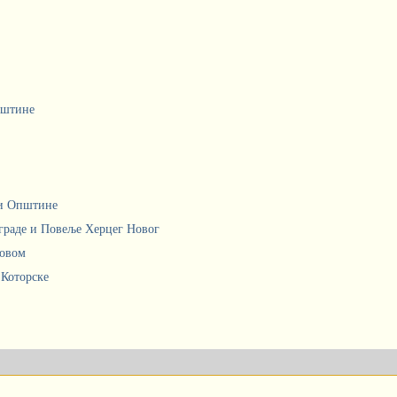
пштине
ци Општине
граде и Повеље Херцег Новог
Новом
 Которске