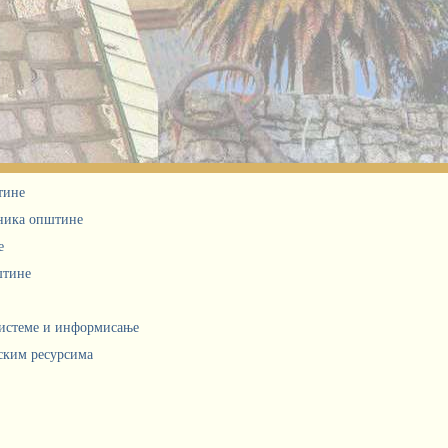
тине
дника општине
е
штине
системе и информисање
ским ресурсима