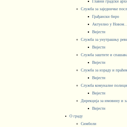
Главни градски арх
Служба за заједничке пос
Грађански биро
Актуелно у Новом..
Вијести
Служба за унутрашњу рев
Вијести
Служба заштите и спашав
Вијести
Служба за израду и праће
Вијести
Служба комуналне полициј
Вијести
Дирекција за имовину и з
Вијести
О граду
Симболи