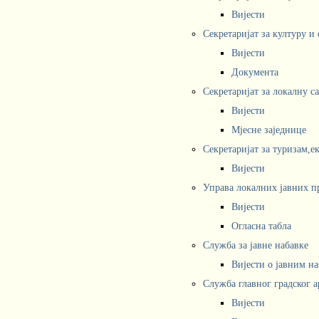
Вијести
Секретаријат за културу и
Вијести
Документа
Секретаријат за локалну с
Вијести
Мјесне заједнице
Секретаријат за туризам,е
Вијести
Управа локалних јавних п
Вијести
Огласна табла
Служба за јавне набавке
Вијести о јавним н
Служба главног градског а
Вијести