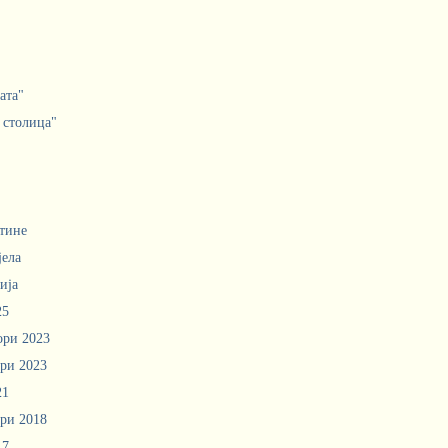
ата"
 столица"
тине
јела
ија
25
ори 2023
ри 2023
21
ри 2018
17