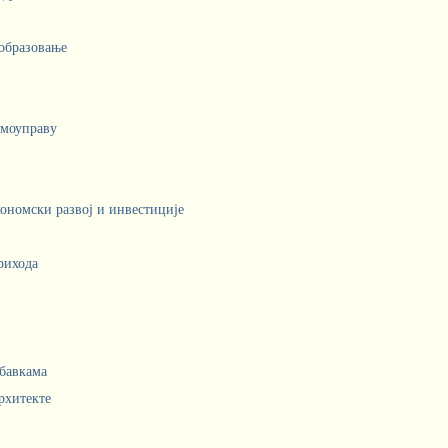
 образовање
амоуправу
кономски развој и инвестиције
рихода
абавкама
рхитекте