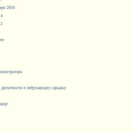
ори 2016
14
12
не
инистратора
е дјелатности и међународну сарадњу
ције