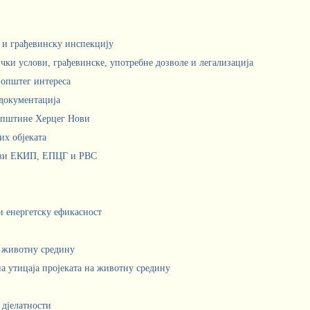
м и грађевинску инспекцију
чки услови, грађевинске, употребне дозволе и легализација
 општег интереса
документација
Општине Херцег Нови
х објеката
ови ЕКИП, ЕПЦГ и РВС
 и енергетску ефикасност
а животну средину
а утицаја пројеката на животну средину
 дјелатности