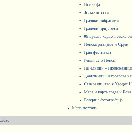
Историја
Знаменитости
Градови побратими
Градови пријатељи
89 цркава херцегновске о
Новска ривијера и Орјен
Град фестивала
Рекли су о Новом
Начелници – Предсједни
Добитници Октобарске на
Становништво у Херцег 
Мапе и карте града и Боке
Галерија фотографија
Мапа портала
слове