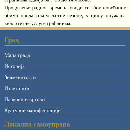
Продужење радног времена уводи се због повећаног
обима посла током љетне сезоне, у циљу пружања
квалитетне услуге грађанима.
Град
Мапа града
Историја
Знаменитости
Излетишта
Паркови и вртови
Културне манифестације
Локална самоуправа