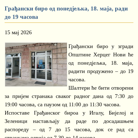
Грађански биро од понедјељка, 18. маја, ради
до 19 часова
15 мај 2026
Грађански биро у згради
Општине Херцег Нови ће
од понедјељка, 18. маја,
радити продужено – до 19
часова.
Шалтери ће бити отворени
за пријем странака сваког радног дана од 7:30 до
19:00 часова, са паузом од 11:00 до 11:30 часова.
Испоставе Грађанског бироа у Игалу, Бијелој и
Зеленици настављају да раде по досадашњем
распореду – од 7 до 15 часова, док се рад са
странкама одвија од 7.30 до 14 часова.