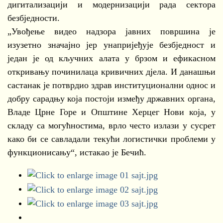
дигитализацији и модернизацији рада сектора
безбједности.
„Увођење видео надзора јавних површина је
изузетно значајно јер унапријеђује безбједност и
један је од кључних алата у брзом и ефикасном
откривању починилаца кривичних дјела. И данашњи
састанак је потврдио здрав институционални однос и
добру сарадњу која постоји између државних органа,
Владе Црне Горе и Општине Херцег Нови која, у
складу са могућностима, врло често излази у сусрет
како би се савладали текући логистички проблеми у
функционисању“, истакао је Бечић.