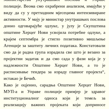
полиције. Веома смо охрабрени анализом, имајући у
виду да су у претходним мјесецима интензивиране
активности. У мају је министар унутрашњих послова
донио одговарајуће одлуке, у јулу је Скупштина
општине Херцег Нови усвојила потребне одлуке, а
крајем септембра је стигло позитивно мишљење
Агенције за заштиту личних података. Констатовали
смо да је радна група израдила све што је везано за
пројектни задатак и да смо сада у фази која је у
надлежности Општине Херцег Нови, а то је
расписивање тендера за израду главног пројекта“,
истакао је Бечић.
Како је оцјенио, сарадња Општине Херцег Нови,
МУП-а и Управе полиције примјер је здравог
институционалног односа који је темељ за
реализацију важних пројеката који доприносе