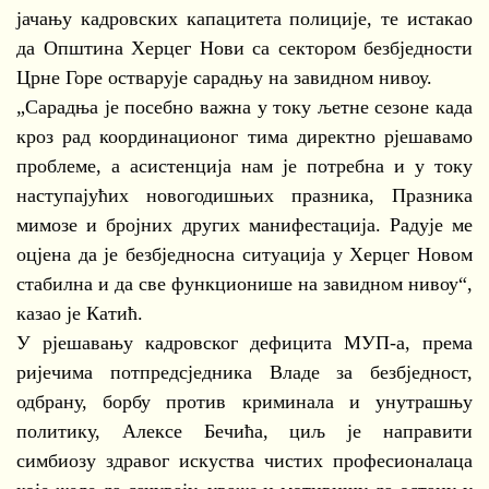
јачању кадровских капацитета полиције, те истакао
да Општина Херцег Нови са сектором безбједности
Црне Горе остварује сарадњу на завидном нивоу.
„Сарадња је посебно важна у току љетне сезоне када
кроз рад координационог тима директно рјешавамо
проблеме, а асистенција нам је потребна и у току
наступајућих новогодишњих празника, Празника
мимозе и бројних других манифестација. Радује ме
оцјена да је безбједносна ситуација у Херцег Новом
стабилна и да све функционише на завидном нивоу“,
казао је Катић.
У рјешавању кадровског дефицита МУП-а, према
ријечима потпредсједника Владе за безбједност,
одбрану, борбу против криминала и унутрашњу
политику, Алексе Бечића, циљ је направити
симбиозу здравог искуства чистих професионалаца