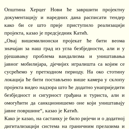
Општина Херцег Нови ће завршити пројектну
документацију и наредних дана расписати тендер
како би се што прије приступило реализацији
пројекта, казао је предсједник Катић.
„Овај вишемилионски пројекат ће бити веома
значајан за наш град из угла безбједности, али и у
рјешавању проблема вандализма и уништавања
јавног мобилијара, дјечијих игралишта са којим се
сусрећемо у претходном периоду. На око стотину
локација ће бити постављено више камера у склопу
пројекта видео надзора што ће додатно унаприједити
безбједност и сигурност грађана и туриста, али и
омогућити да санкционишемо оне који уништавају
јавне површине“, казао је Катић.
Како је казао, на састанку је било ријечи и о додатној
дигитализацији система на граничним прелазима и