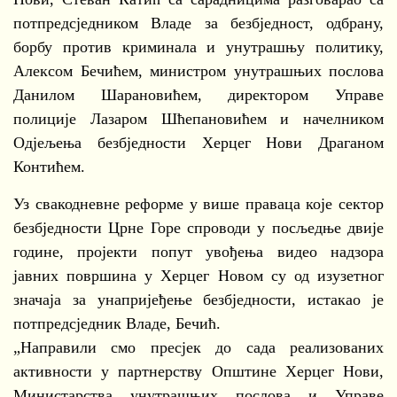
потпредсједником Владе за безбједност, одбрану,
борбу против криминала и унутрашњу политику,
Алексом Бечићем, министром унутрашњих послова
Данилом Шарановићем, директором Управе
полиције Лазаром Шћепановићем и начелником
Одјељења безбједности Херцег Нови Драганом
Контићем.
Уз свакодневне реформе у више праваца које сектор
безбједности Црне Горе спроводи у посљедње двије
године, пројекти попут увођења видео надзора
јавних површина у Херцег Новом су од изузетног
значаја за унапријеђење безбједности, истакао је
потпредсједник Владе, Бечић.
„Направили смо пресјек до сада реализованих
активности у партнерству Општине Херцег Нови,
Министарства унутрашњих послова и Управе