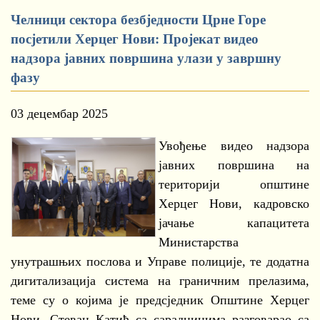
Челници сектора безбједности Црне Горе
посјетили Херцег Нови: Пројекат видео
надзора јавних површина улази у завршну
фазу
03 децембар 2025
Увођење видео надзора
јавних површина на
територији општине
Херцег Нови, кадровско
јачање капацитета
Министарства
унутрашњих послова и Управе полиције, те додатна
дигитализација система на граничним прелазима,
теме су о којима је предсједник Општине Херцег
Нови, Стеван Катић са сарадницима разговарао са