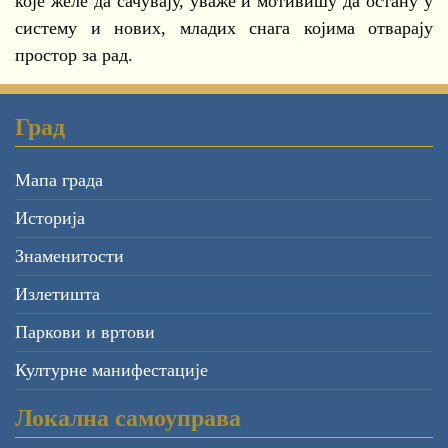
које желе да сачувају, уваже и мотивишу да остану у
систему и нових, младих снага којима отварају
простор за рад.
Град
Мапа града
Историја
Знаменитости
Излетишта
Паркови и вртови
Културне манифестације
Локална самоуправа