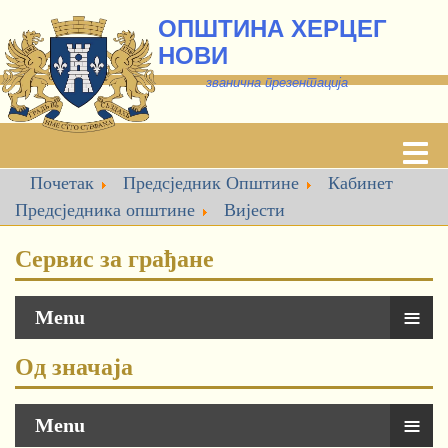
ОПШТИНА ХЕРЦЕГ
НОВИ
званична презентација
Почетак
Предсједник Општине
Кабинет
Предсједника oпштине
Вијести
Сервис за грађане
≡
Menu
Од значаја
≡
Menu