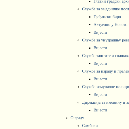
Главни градски арх
Служба за заједничке пос
Грађански биро
Актуелно у Новом..
Вијести
Служба за унутрашњу рев
Вијести
Служба заштите и спашав
Вијести
Служба за израду и праће
Вијести
Служба комуналне полициј
Вијести
Дирекција за имовину и з
Вијести
О граду
Симболи