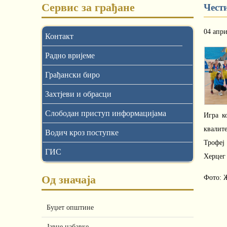
Сервис за грађане
Чест
04 апр
Контакт
Радно вријеме
Грађански биро
Захтјеви и обрасци
Слободан приступ информацијама
Игра к
квалите
Водич кроз поступке
Трофеј
ГИС
Херцег 
Од значаја
Фото: 
Буџет општине
Јавне набавке