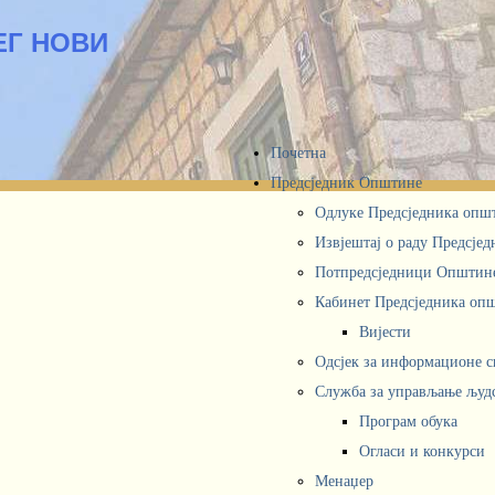
ЕГ НОВИ
Почетна
Предсједник Општине
Одлуке Предсједника опш
Извјештај о раду Предсје
Потпредсједници Општин
Кабинет Предсједника oп
Вијести
Одсјек за информационе 
Служба за управљање људ
Програм обука
Огласи и конкурси
Менаџер