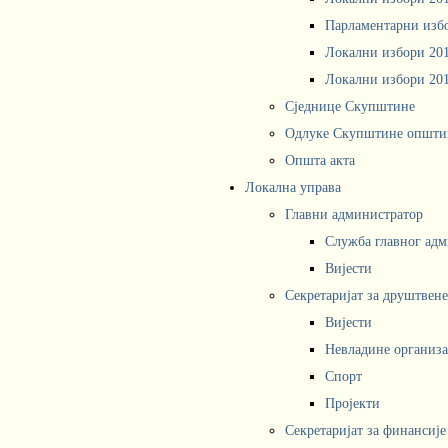
Парламентарни изб
Локални избори 20
Локални избори 20
Сједнице Скупштине
Одлуке Скупштине општи
Општа акта
Локална управа
Главни администратор
Служба главног адм
Вијести
Секретаријат за друштвен
Вијести
Невладине организа
Спорт
Пројекти
Секретаријат за финансије