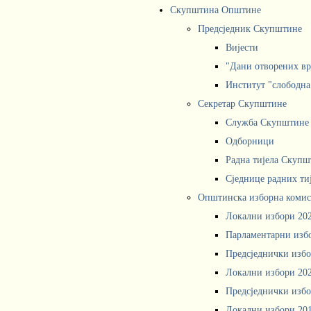
Скупштина Општине
Предсједник Скупштине
Вијести
"Дани отворених вр
Институт "слободна
Секретар Скупштине
Служба Скупштине
Одборници
Радна тијела Скупш
Сједнице радних ти
Општинска изборна комис
Локални избори 20
Парламентарни изб
Предсједнички избо
Локални избори 20
Предсједнички избо
Локални избори 20