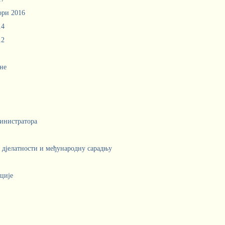
ори 2016
14
12
не
инистратора
е дјелатности и међународну сарадњу
ције