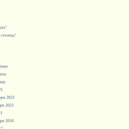
ата"
 столица"
тине
јела
ија
25
ори 2023
ри 2023
21
ри 2018
17