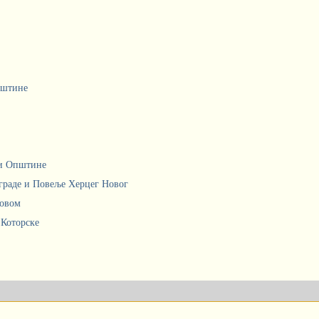
пштине
ци Општине
граде и Повеље Херцег Новог
Новом
 Которске