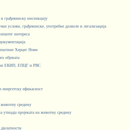
м и грађевинску инспекцију
чки услови, грађевинске, употребне дозволе и легализација
 општег интереса
документација
Општине Херцег Нови
х објеката
ови ЕКИП, ЕПЦГ и РВС
 и енергетску ефикасност
а животну средину
а утицаја пројеката на животну средину
 дјелатности