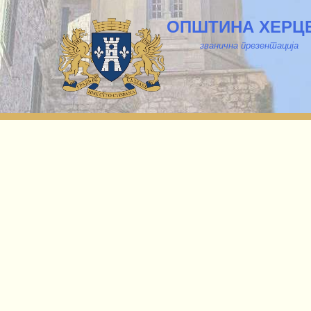
ОПШТИНА ХЕРЦ
званична презентација