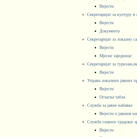
Вијести
Секретаријат за културу и
Вијести
Документа
Секретаријат за локалну с
Вијести
Мјесне заједнице
Секретаријат за туризам,е
Вијести
Управа локалних јавних п
Вијести
Огласна табла
Служба за јавне набавке
Вијести о јавним н
Служба главног градског а
Вијести