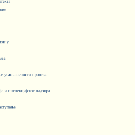
итекта
лове
.
изију
ања
ње усаглашености прописа
е и инспекцијског надзора
аступање