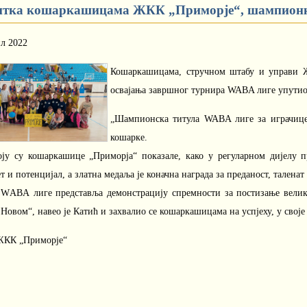
итка кошаркашицама ЖКК „Приморје“, шампионк
ил 2022
Кошаркашицама, стручном штабу и управи Ж
освајања завршног турнира WABA лиге упутио
„Шампионска титула WABA лиге за играчице 
кошарке.
оју су кошаркашице „Приморја“ показале, како у регуларном дијелу п
т и потенцијал, а златна медаља је коначна награда за преданост, таленат
 WАBА лиге представља демонстрацију спремности за постизање велики
Новом“, навео је Катић и захвалио се кошаркашицама на успјеху, у сво
ЖКК „Приморје“