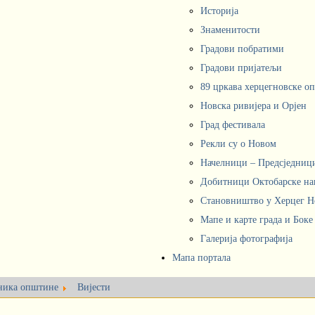
Историја
Знаменитости
Градови побратими
Градови пријатељи
89 цркава херцегновске о
Новска ривијера и Орјен
Град фестивала
Рекли су о Новом
Начелници – Предсједни
Добитници Октобарске на
Становништво у Херцег 
Мапе и карте града и Боке
Галерија фотографија
Мапа портала
ника oпштине
Вијести