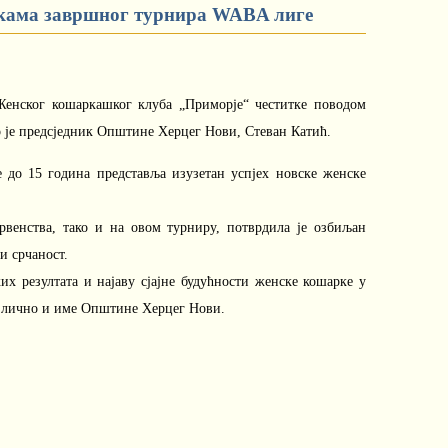
ама завршног турнира WABA лиге
енског кошаркашког клуба „Приморје“ честитке поводом
 је предсједник Општине Херцег Нови, Стеван Катић.
до 15 година представља изузетан успјех новске женске
рвенства, тако и на овом турниру, потврдила је озбиљан
 и срчаност.
х резултата и најаву сјајне будућности женске кошарке у
је лично и име Општине Херцег Нови.