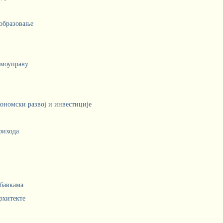
 образовање
амоуправу
кономски развој и инвестиције
рихода
абавкама
рхитекте