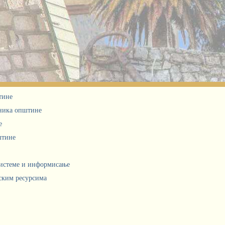
тине
дника општине
е
штине
системе и информисање
ским ресурсима