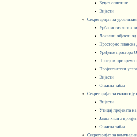
Буџет општине
Вијести
Секретаријат за урбаниза
Урбанистичко техни
Локални објекти од
Просторно планска 
Уређење простора 
Програм привремени
Пројектантски усл
Вијести
Огласна табла
Секретаријат за екологију
Вијести
Утицај пројеката н
Јавна књига процјен
Огласна табла
Секретаријат за комуналне