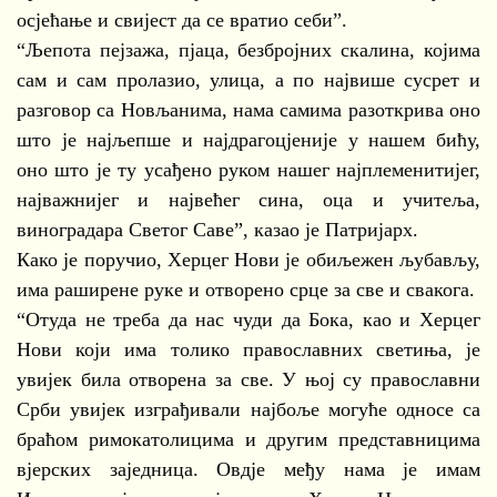
осјећање и свијест да се вратио себи”.
“Љепота пејзажа, пјаца, безбројних скалина, којима
сам и сам пролазио, улица, а по највише сусрет и
разговор са Новљанима, нама самима разоткрива оно
што је најљепше и најдрагоцјеније у нашем бићу,
оно што је ту усађено руком нашег најплеменитијег,
најважнијег и највећег сина, оца и учитеља,
виноградара Светог Саве”, казао је Патријарх.
Како је поручио, Херцег Нови је обиљежен љубављу,
има раширене руке и отворено срце за све и свакога.
“Отуда не треба да нас чуди да Бока, као и Херцег
Нови који има толико православних светиња, је
увијек била отворена за све. У њој су православни
Срби увијек изграђивали најбоље могуће односе са
браћом римокатолицима и другим представницима
вјерских заједница. Овдје међу нама је имам