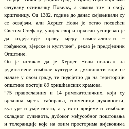
сачувану оснивачку Повељу, а самим тим и своју
крштеницу. Од 1382. године до данас смјењивали су
се освајачи, али Херцег Нови је остао посвећен
Светом Стефану, увијек свој и пркосан успијевао је
да издејствује праву мјеру самосталности –
грађанске, вјерске и културне”, рекао је предсједник
Општине.
Он је истакао да је Херцег Нови поносан на
јединствене симболе културе и духовности који се
налазе у овом граду, те подсјетио да на територији
општине постоји 89 хришћанских храмова.
“75 православних и 14 римокатоличких, који су
вјековна мјеста сабирања, споменици духовности,
културе и умјетности, а у исто вријеме и симболи
складног суживота, дубоког међусобног поштовања
и толеранције које на овим просторима вијековима