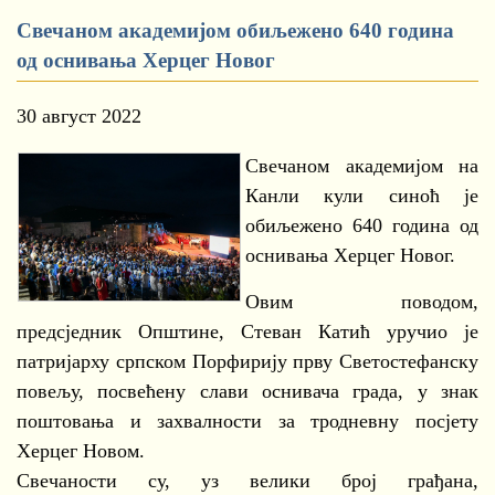
Свечаном академијом обиљежено 640 година
од оснивања Херцег Новог
30 август 2022
Свечаном академијом на
Канли кули синоћ је
обиљежено 640 година од
оснивања Херцег Новог.
Овим поводом,
предсједник Општине, Стеван Катић уручио је
патријарху српском Порфирију прву Светостефанску
повељу, посвећену слави оснивача града, у знак
поштовања и захвалности за тродневну посјету
Херцег Новом.
Свечаности су, уз велики број грађана,