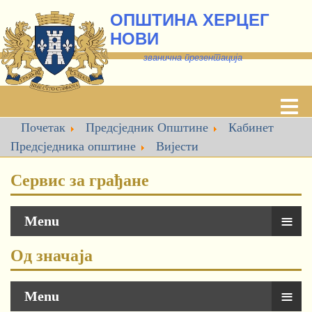
ОПШТИНА ХЕРЦЕГ
НОВИ
званична презентација
Почетак
Предсједник Општине
Кабинет
Предсједника oпштине
Вијести
Сервис за грађане
≡
Menu
Од значаја
≡
Menu