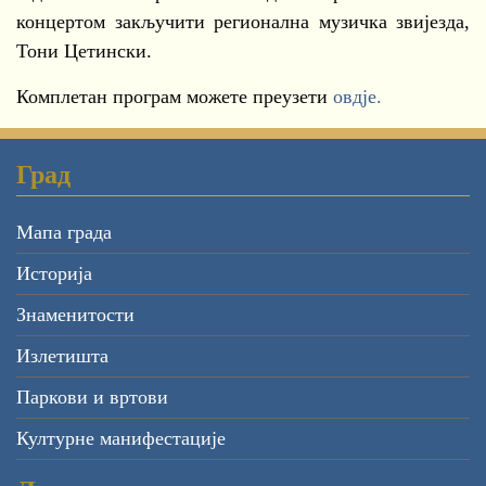
концертом закључити регионална музичка звијезда,
Тони Цетински.
Комплетан програм можете преузети
овдје.
Град
Мапа града
Историја
Знаменитости
Излетишта
Паркови и вртови
Културне манифестације