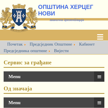
ОПШТИНА ХЕРЦЕГ
НОВИ
званична презентација
Почетак
Предсједник Општине
Кабинет
Предсједника oпштине
Вијести
Сервис за грађане
≡
Menu
Од значаја
≡
Menu