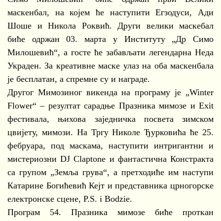
маскенбал, на којем ће наступити Егзодуси, Ади
Шоше и Никола Роквић. Други велики маскебал
биће одржан 03. марта у Институту „Др Симо
Милошевић“, а госте ће забављати легендарна Неда
Украден. За креативне маске улаз на оба маскенбала
је бесплатан, а спремне су и награде.
Другог Мимозиног викенда на програму је „Winter
Flower“ – резултат сарадње Празника мимозе и Exit
фестивала, њихова заједничка посвета зимском
цвијету, мимози. На Тргу Николе Ђурковића ће 25.
фебруара, под маскама, наступити интригантни и
мистериозни DJ Claptone и фантастична Констракта
са групом „Земља грува“, а претходиће им наступи
Катарине Богићевић Кејт и представника црногорске
електронске сцене, P.S. i Bodzie.
Програм 54. Празника мимозе биће проткан