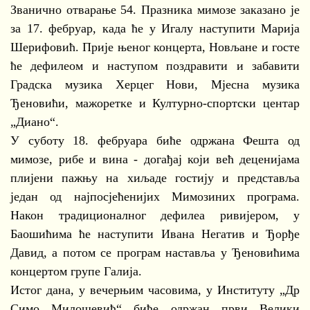
Званично отварање 54. Празника мимозе заказано је
за 17. фебруар, када ће у Игалу наступити Марија
Шерифовић. Прије њеног концерта, Новљане и госте
ће дефилеом и наступом поздравити и забавити
Градска музика Херцег Нови, Мјесна музика
Ђеновићи, мажоретке и Културно-спортски центар
„Диано“.
У суботу 18. фебруара биће одржана Фешта од
мимозе, рибе и вина - догађај који већ деценијама
плијени пажњу на хиљаде гостију и представља
један од најпосјећенијих Мимозиних програма.
Након традиционалног дефилеа ривијером, у
Баошићима ће наступити Ивана Негатив и Ђорђе
Давид, а потом се програм наставља у Ђеновићима
концертом групе Галија.
Истог дана, у вечерњим часовима, у Институту „Др
Симо Милошевић“ биће одржан први Велики