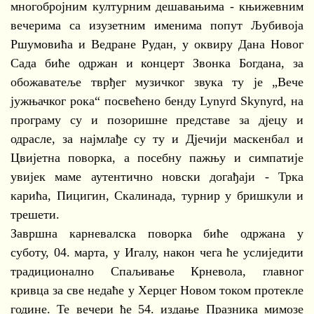
многобројним културним дешавањима - књижевним
вечерима са изузетним именима попут Љубивоја
Ршумовића и Ведране Рудан, у оквиру Дана Новог
Сада биће одржан и концерт Звонка Богдана, за
обожаватеље тврђег музичког звука ту је „Вече
јужњачког рока“ посвећено бенду Lynyrd Skynyrd, на
програму су и позоришне представе за дјецу и
одрасле, за најмлађе су ту и Дјечији маскенбал и
Цвијетна поворка, а посебну пажњу и симпатије
увијек маме аутентично новски догађаји - Трка
карића, Пицигин, Скалинада, турнир у бришкули и
трешети.
Завршна карневалска поворка биће одржана у
суботу, 04. марта, у Игалу, након чега ће услиједити
традиционално Спаљивање Крневола, главног
кривца за све недаће у Херцег Новом током протекле
године. Те вечери ће 54. издање Празника мимозе