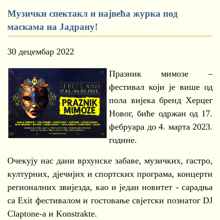
Музички спектакл и највећа журка под
маскама на Јадрану!
30 децембар 2022
Празник мимозе –
фестивал који је више од
пола вијека бренд Херцег
Новог, биће одржан од 17.
фебруара до 4. марта 2023.
године.
Очекују нас дани врхунске забаве, музичких, гастро,
културних, дјечијих и спортских програма, концерти
регионалних звијезда, као и један новитет - сарадња
са Exit фестивалом и гостовање свјетски познатог DJ
Claptone-a и Konstrakte.