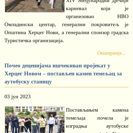
XIV Међународни дјечији
карневал који је
организовао НВО
Омладински центар, генерални покровитељ је
Општина Херцег Нови, а генерални спонзор градска
Туристичка организација.
Опширније...
Почео деценијама ишчекиван пројекат у
Херцег Новом – постављен камен темељац за
аутобуску станицу
03 јун 2023
Постављањем камена
темељца почела је
изградња аутобуске