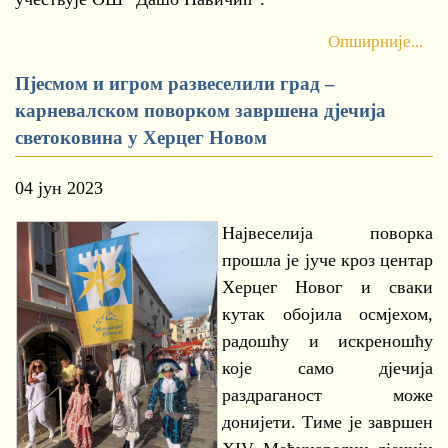
Опширније...
Пјесмом и игром развеселили град –
карневалском поворком завршена дјечија
светоковина у Херцег Новом
04 јун 2023
Највеселија поворка
прошла је јуче кроз центар
Херцег Новог и сваки
кутак обојила осмјехом,
радошћу и искреношћу
које само дјечија
раздраганост може
донијети. Тиме је завршен