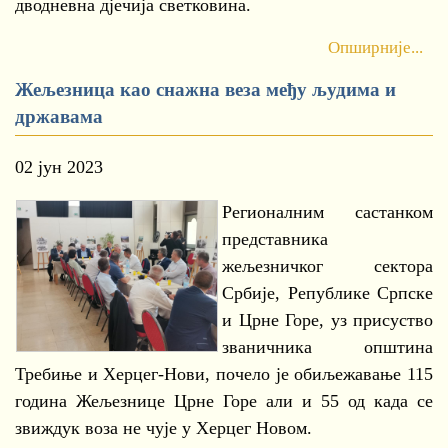
дводневна дјечија светковина.
Опширније...
Жељезница као снажна веза међу људима и
државама
02 јун 2023
Регионалним састанком
представника
жељезничког сектора
Србије, Републике Српске
и Црне Горе, уз присуство
званичника општина
Требиње и Херцег-Нови, почело је обиљежавање 115
година Жељезнице Црне Горе али и 55 од када се
звиждук воза не чује у Херцег Новом.