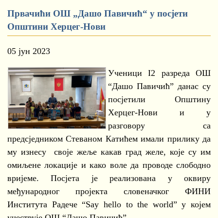
Првачићи ОШ „Дашо Павичић“ у посјети
Општини Херцег-Нови
05 јун 2023
Ученици I2 разреда ОШ
“Дашо Павичић” данас су
посјетили Општину
Херцег-Нови и у
разговору са
предсједником Стеваном Катићем имали прилику да
му изнесу своје жеље какав град желе, које су им
омиљене локације и како воле да проводе слободно
вријеме. Посјета је реализована у оквиру
међународног пројекта словеначког ФИНИ
Института Радече “Say hello to the world” у којем
учествује ОШ “Дашо Павичић”.