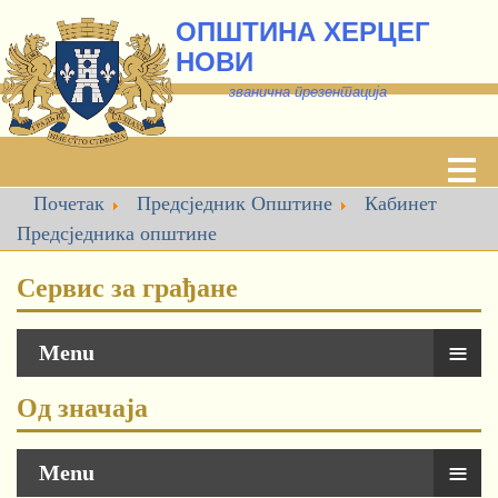
ОПШТИНА ХЕРЦЕГ
НОВИ
званична презентација
Почетак
Предсједник Општине
Кабинет
Предсједника oпштине
Сервис за грађане
≡
Menu
Од значаја
≡
Menu