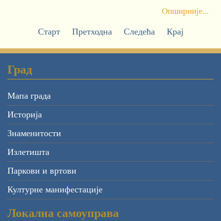
Опширније...
Старт
Претходна
Следећа
Крај
Град
Мапа града
Историја
Знаменитости
Излетишта
Паркови и вртови
Културне манифестације
Локална самоуправа