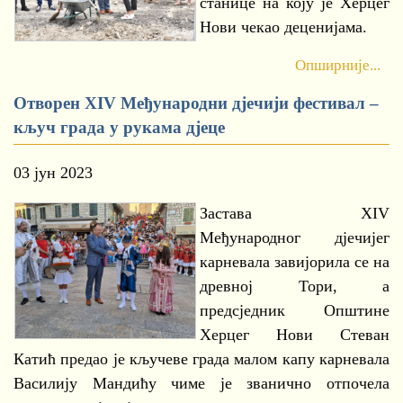
станице на коју је Херцег
Нови чекао деценијама.
Опширније...
Отворен XIV Међународни дјечији фестивал –
кључ града у рукама дјеце
03 јун 2023
Застава XIV
Међународног дјечијег
карневала завијорила се на
древној Тори, а
предсједник Општине
Херцег Нови Стеван
Катић предао је кључеве града малом капу карневала
Василију Мандићу чиме је званично отпочела