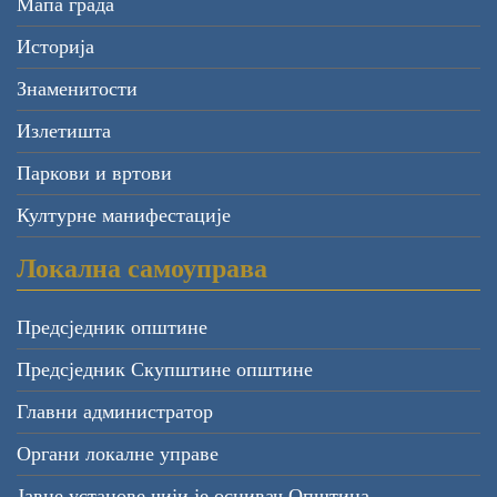
Мапа града
Историја
Знаменитости
Излетишта
Паркови и вртови
Културне манифестације
Локална самоуправа
Предсједник општине
Предсједник Скупштине општине
Главни администратор
Органи локалне управе
Јавне установе чији је оснивач Општина