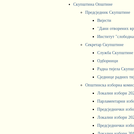
Скупштина Општине
Предсједник Скупштине
Вијести
"Дани отворених вр
Институт "слободна
Секретар Скупштине
Служба Скупштине
Одборници
Радна тијела Скупш
Сједнице радних ти
Општинска изборна комис
Локални избори 20
Парламентарни изб
Предсједнички избо
Локални избори 20
Предсједнички избо
Локални избори 20