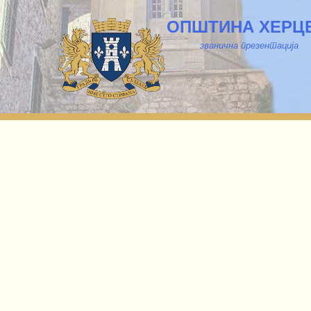
ОПШТИНА ХЕРЦ
званична презентација