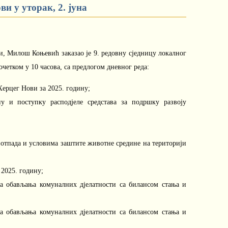
и у уторак, 2. јуна
 Милош Коњевић заказао је 9. редовну сједницу локалног
почетком у 10 часова, са предлогом дневног реда:
ерцег Нови за 2025. годину;
у и поступку расподјеле средстава за подршку развоју
отпада и условима заштите животне средине на територији
 2025. годину;
ма обављања комуналних дјелатности са билансом стања и
ма обављања комуналних дјелатности са билансом стања и