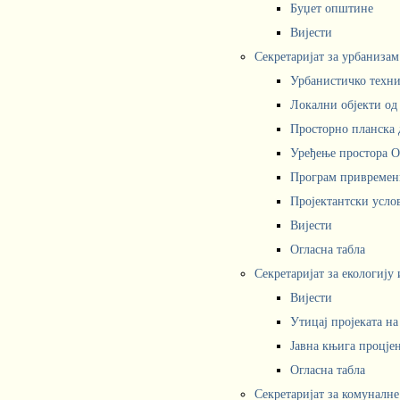
Буџет општине
Вијести
Секретаријат за урбаниза
Урбанистичко техни
Локални објекти од
Просторно планска 
Уређење простора 
Програм привремени
Пројектантски усл
Вијести
Огласна табла
Секретаријат за екологију
Вијести
Утицај пројеката н
Јавна књига процјен
Огласна табла
Секретаријат за комуналне