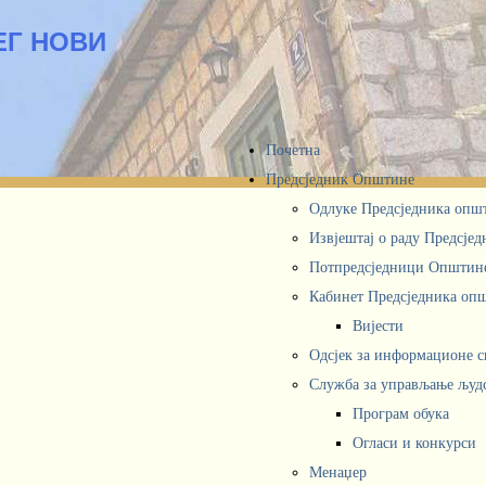
ЕГ НОВИ
Почетна
Предсједник Општине
Одлуке Предсједника опш
Извјештај о раду Предсје
Потпредсједници Општин
Кабинет Предсједника oп
Вијести
Одсјек за информационе 
Служба за управљање људ
Програм обука
Огласи и конкурси
Менаџер