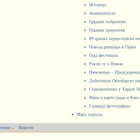
Историја
Знаменитости
Градови побратими
Градови пријатељи
89 цркава херцегновске о
Новска ривијера и Орјен
Град фестивала
Рекли су о Новом
Начелници – Предсједни
Добитници Октобарске на
Становништво у Херцег 
Мапе и карте града и Боке
Галерија фотографија
Мапа портала
штине
Вијести