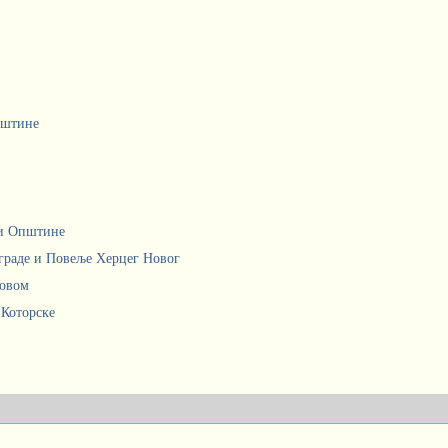
пштине
ци Општине
граде и Повеље Херцег Новог
Новом
 Которске