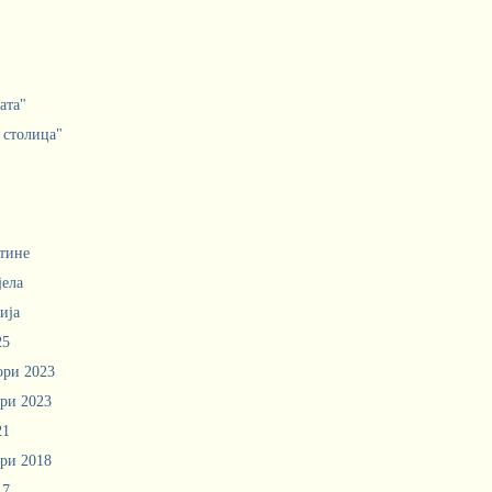
ата"
 столица"
тине
јела
ија
25
ори 2023
ри 2023
21
ри 2018
17