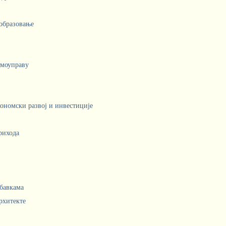
 образовање
амоуправу
кономски развој и инвестиције
рихода
абавкама
рхитекте