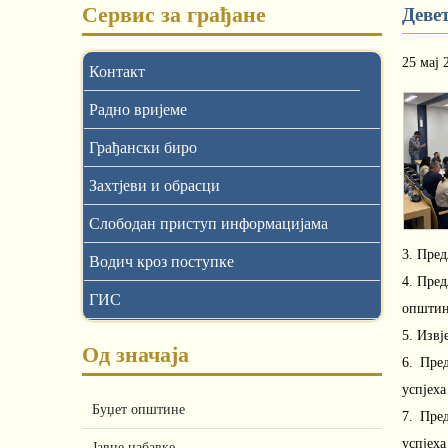
Сервис за грађане
Деве
25 мај 
Контакт
Радно вријеме
Грађански биро
Захтјеви и обрасци
Слободан приступ информацијама
3. Пре
Водич кроз поступке
4. Пре
ГИС
општин
5. Извј
Од значаја
6. Пре
успјех
Буџет општине
7. Пре
успјех
Јавне набавке