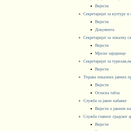
Вијести
Секретаријат за културу и
Вијести
Документа
Секретаријат за локалну с
Вијести
Мјесне заједнице
Секретаријат за туризам,е
Вијести
Управа локалних јавних п
Вијести
Огласна табла
Служба за јавне набавке
Вијести о јавним н
Служба главног градског а
Вијести