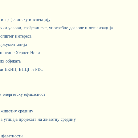
м и грађевинску инспекцију
чки услови, грађевинске, употребне дозволе и легализација
 општег интереса
документација
Општине Херцег Нови
х објеката
ови ЕКИП, ЕПЦГ и РВС
 и енергетску ефикасност
а животну средину
а утицаја пројеката на животну средину
 дјелатности