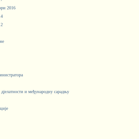
ори 2016
14
12
не
инистратора
е дјелатности и међународну сарадњу
ције