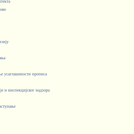
итекта
лове
.
изију
ања
ње усаглашености прописа
е и инспекцијског надзора
аступање