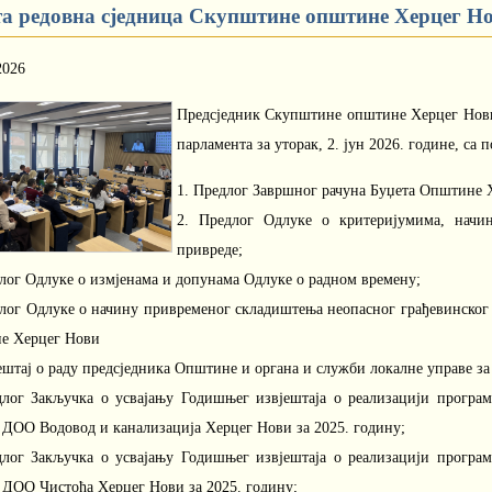
та редовна сједница Скупштине општине Херцег Нов
2026
Предсједник Скупштине општине Херцег Нови,
парламента за уторак, 2. јун 2026. године, са 
1. Предлог Завршног рачуна Буџета Општине Х
2. Предлог Одлуке о критеријумима, начин
привреде;
длог Одлуке о измјенама и допунама Одлуке о радном времену;
длог Одлуке о начину привременог складиштења неопасног грађевинског 
е Херцег Нови
ештај о раду предсједника Општине и органа и служби локалне управе за
длог Закључка о усвајању Годишњег извјештаја о реализацији програ
а ДОО Водовод и канализација Херцег Нови за 2025. годину;
длог Закључка о усвајању Годишњег извјештаја о реализацији програ
а ДОО Чистоћа Херцег Нови за 2025. годину;