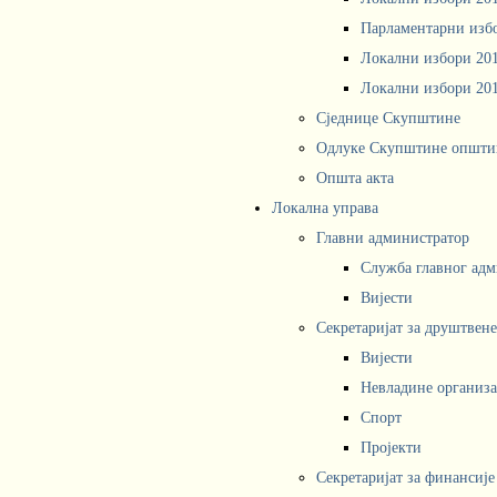
Парламентарни изб
Локални избори 20
Локални избори 20
Сједнице Скупштине
Одлуке Скупштине општи
Општа акта
Локална управа
Главни администратор
Служба главног адм
Вијести
Секретаријат за друштвен
Вијести
Невладине организа
Спорт
Пројекти
Секретаријат за финансије