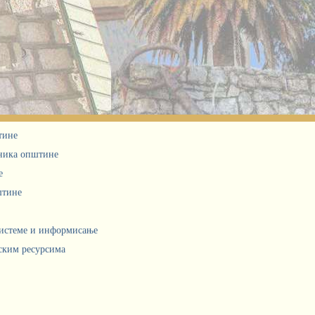
тине
дника општине
е
штине
системе и информисање
ским ресурсима