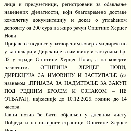
лица и предузетници, регистровани за обављање
наведених дјелатности, који благовремено доставе
комплетну документацију и доказ о уплаћеном
депозиту од 200 еура на жиро рачун Општине Херцег
Нови.
Пријаве се подносе у затвореним ковертама директно
у канцеларији Дирекције за имовину и заступање бр.
82 у згради Општине Херцег Нови, а на коверти
назначити: ОПШТИНА ХЕРЦЕГ НОВИ,
ДИРЕКЦИЈА ЗА ИМОВИНУ И ЗАСТУПАЊЕ (са
назнаком „ПРИЈАВА ЗА НАДМЕТАЊЕ ЗА ЗАКУП
ПОД РЕДНИМ БРОЈЕМ И ОЗНАКОМ – НЕ
ОТВАРАЈ), најкасније до 10.12.2025. године до 14
часова.
Јавни позив ће бити објављен у дневном листу
Побједа и на интернет страници Општине Херцег
Нови.