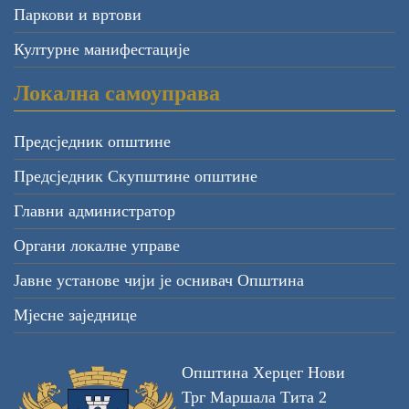
Паркови и вртови
Културне манифестације
Локална самоуправа
Предсједник општине
Предсједник Скупштине општине
Главни администратор
Органи локалне управе
Јавне установе чији је оснивач Општина
Мјесне заједнице
Општина Херцег Нови
Трг Маршала Тита 2