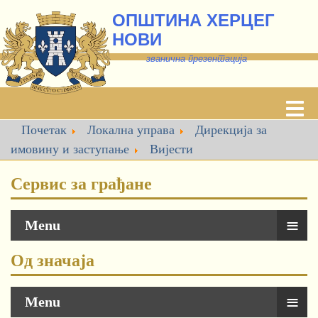
ОПШТИНА ХЕРЦЕГ
НОВИ
званична презентација
Почетак
Локална управа
Дирекција за
имовину и заступање
Вијести
Сервис за грађане
≡
Menu
Од значаја
≡
Menu