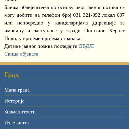
Ближа обавјештења по основу овог јавног позива се
могу добити на телефон број 031 321-052 локал 607
или непосредно у канцеларијама Дирекције за
имовину и заступање у згради Општине Херцег
Нови, у вријеме пријема странака.
Детаље јавног позива погледајте
ОВДЈЕ
Скица објеката
Град
Мапа града
Историја
Знаменитости
Излетишта