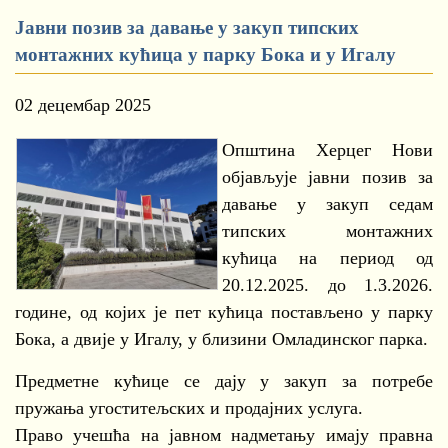
Јавни позив за давање у закуп типских
монтажних кућица у парку Бока и у Игалу
02 децембар 2025
Општина Херцег Нови
објављује јавни позив за
давање у закуп седам
типских монтажних
кућица на период од
20.12.2025. до 1.3.2026.
године, од којих је пет кућица постављено у парку
Бока, а двије у Игалу, у близини Омладинског парка.
Предметне кућице се дају у закуп за потребе
пружања угоститељских и продајних услуга.
Право учешћа на јавном надметању имају правна