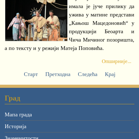
имала је јуче прилику да
ужива у матине представи
„Кањош Мацедоновић“ у
продукцији Беоарта и
Чича Мичиног позоришта,
а по тексту и у режији Матеја Поповића.
Опширније...
Старт
Претходна
Следећа
Крај
Град
Мапа града
Историја
Знаменитости