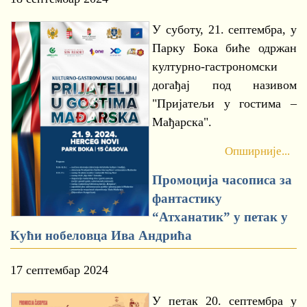
У суботу, 21. септембра, у
Парку Бока биће одржан
културно-гастрономски
догађај под називом
"Пријатељи у гостима –
Мађарска".
Опширније...
Промоција часописа за
фантастику
“Атханатик” у петак у
Кући нобеловца Ива Андрића
17 септембар 2024
У петак 20. септембра у