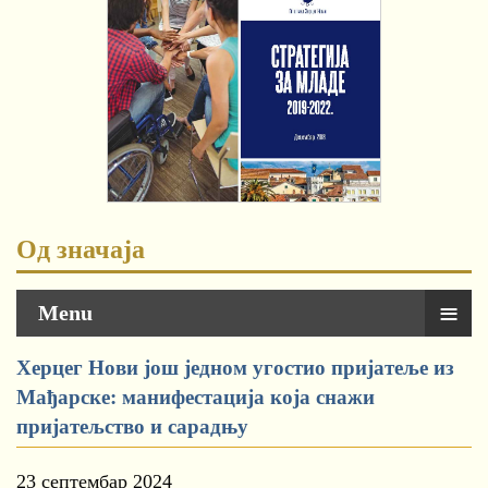
Од значаја
≡
Menu
Херцег Нови још једном угостио пријатеље из
Мађарске: манифестација која снажи
пријатељство и сарадњу
23 септембар 2024