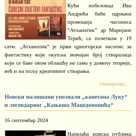
Кући нобеловца Ива
Андрића биће одржана
промоција часописа
“Атханатик” др Маријане
Терић, са почетком у 19
сати. „Атханатик“ је први црногорски часопис за
фантастику који окупља значајан број стваралаца
који се баве овом облашћу не само у домену теорије,
већ и на пољу креативног стварања.
Опширније...
Новски малишани упознали „капетана Луку“
и легендарног „Кањоша Мацедоновића“
16 септембар 2024
Најмлађа новска публика