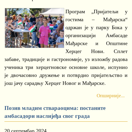
Програм „Пријатељи у
гостима – Мађарска“
одржан је у парку Бока у
организацији Амбасаде
Мађарске и Општине
Херцег Нови. Сплет
забаве, традиције и гастрономије, уз изложбу радова
ученика три херцегновске основне школе, испунио
је двочасовно дружење и потврдио пријатељство и
још јачу сарадњу Херцег Новог и Мађарске.
Опширније...
Позив младим ствараоцима: постаните
амбасадори наслијеђа свог града
20 септембар 2024