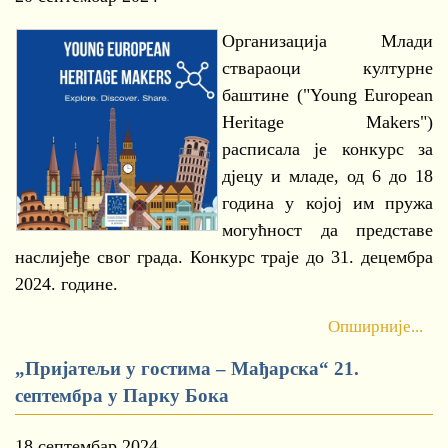
Организација Млади
ствараоци културне
баштине ("Young European
Heritage Makers")
расписала је конкурс за
дјецу и младе, од 6 до 18
година у којој им пружа
могућност да представе
наслијеђе свог града. Конкурс траје до 31. децембра
2024. године.
Опширније...
„Пријатељи у гостима – Мађарска“ 21.
септембра у Парку Бока
18 септембар 2024