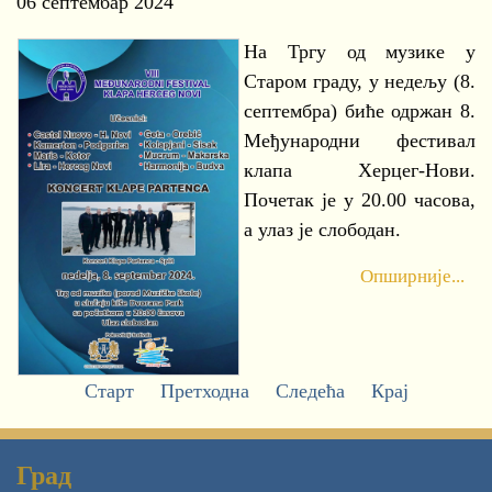
06 септембар 2024
На Тргу од музике у
Старом граду, у недељу (8.
септембра) биће одржан 8.
Међународни фестивал
клапа Херцег-Нови.
Почетак је у 20.00 часова,
а улаз је слободан.
Опширније...
Старт
Претходна
Следећа
Крај
Град