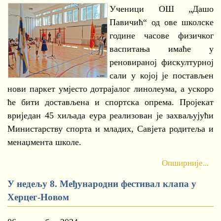
Ученици ОШ „Дашо
Павичић“ од ове школске
године часове физичког
васпитања имаће у
реновираној фискултурној
сали у којој је постављен
нови паркет умјесто дотрајалог линолеума, а ускоро
ће бити достављена и спортска опрема. Пројекат
вриједан 45 хиљада еура реализован је захваљујући
Министарству спорта и младих, Савјета родитеља и
менаџмента школе.
Опширније...
У недељу 8. Међународни фестивал клапа у
Херцег-Новом