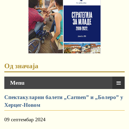
Од значаја
≡
Menu
Спектакуларни балети „Carmen” и „Болеро” у
Херцег-Новом
09 септембар 2024