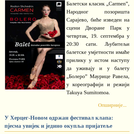
Балетски класик „Carmen”,
Народног позоришта
Сарајево, биће изведен на
сцени Дворане Парк у
четвртак, 19. септембра у
20:30 сати. Љубитељи
балетске умјетности имаће
прилику у истом наступу
да уживају и у балету
„Болеро” Маурице Равела,
у кореографији и режији
Takuya Sumitomoa.
Опширније...
У Херцег-Новом одржан фестивал клапа:
пјесма увијек и једино окупља пријатеље