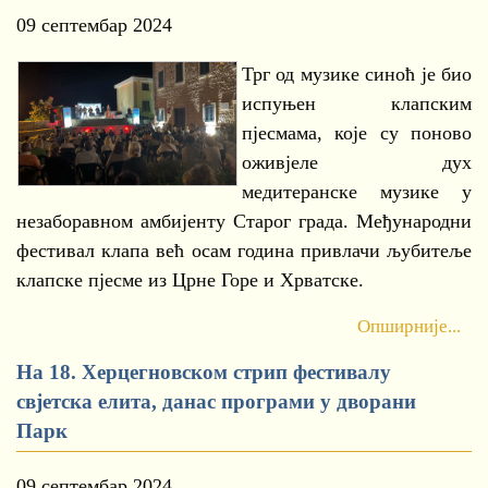
09 септембар 2024
Трг од музике синоћ је био
испуњен клапским
пјесмама, које су поново
оживјеле дух
медитеранске музике у
незаборавном амбијенту Старог града. Међународни
фестивал клапа већ осам година привлачи љубитеље
клапске пјесме из Црне Горе и Хрватске.
Опширније...
На 18. Херцегновском стрип фестивалу
свјетска елита, данас програми у дворани
Парк
09 септембар 2024