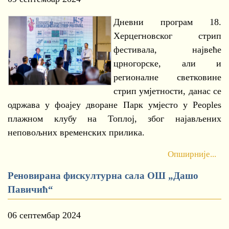
Дневни програм 18.
Херцегновског стрип
фестивала, највеће
црногорске, али и
регионалне светковине
стрип умјетности, данас се
одржава у фоајеу дворане Парк умјесто у Peoples
плажном клубу на Топлој, због најављених
неповољних временских прилика.
Опширније...
Реновирана фискултурна сала ОШ „Дашо
Павичић“
06 септембар 2024