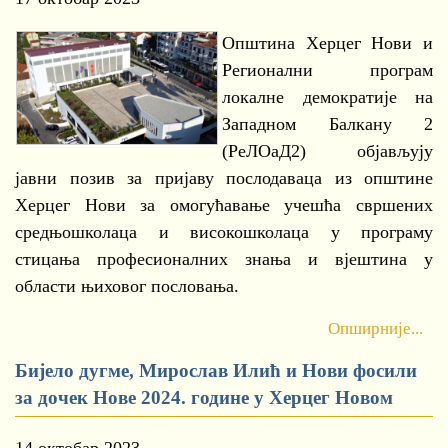
Општина Херцег Нови и
Регионални програм
локалне демократије на
Западном Балкану 2
(РеЛОаД2) објављују
јавни позив за пријаву послодаваца из општине
Херцег Нови за омогућавање учешћа свршених
средњошколаца и високошколаца у програму
стицања професионалних знања и вјештина у
области њиховог пословања.
Опширније...
Бијело дугме, Мирослав Илић и Нови фосили
за дочек Нове 2024. године у Херцег Новом