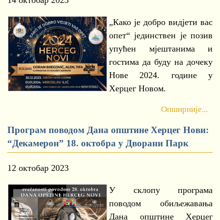
14 октобар 2023
„Како је добро видјети вас
опет“ јединствен је позив
упућен мјештанима и
гостима да буду на дочеку
Нове 2024. године у
Херцег Новом.
Опширније...
Програм поводом Дана општине Херцег Нови:
“Декамерон” 18. октобра у Дворани Парк
12 октобар 2023
У склопу програма
поводом обиљежавања
Дана општине Херцег