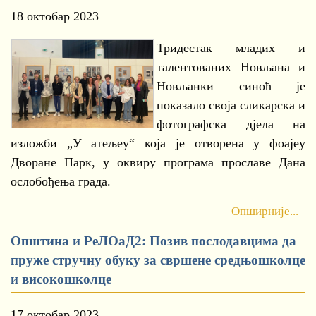
18 октобар 2023
Тридестак младих и
талентованих Новљана и
Новљанки синоћ је
показало своја сликарска и
фотографска дјела на
изложби „У атељеу“ која је отворена у фоајеу
Дворане Парк, у оквиру програма прославе Дана
ослобођења града.
Опширније...
Општина и РеЛОаД2: Позив послодавцима да
пруже стручну обуку за свршене средњошколце
и високошколце
17 октобар 2023