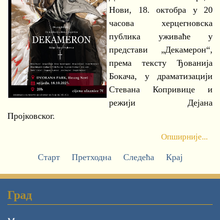
Нови, 18. октобра у 20
часова херцегновска
публика уживаће у
представи „Декамерон“,
према тексту Ђованија
Бокача, у драматизацији
Стевана Копривице и
режији Дејана
Пројковског.
Опширније...
Старт
Претходна
Следећа
Крај
Град