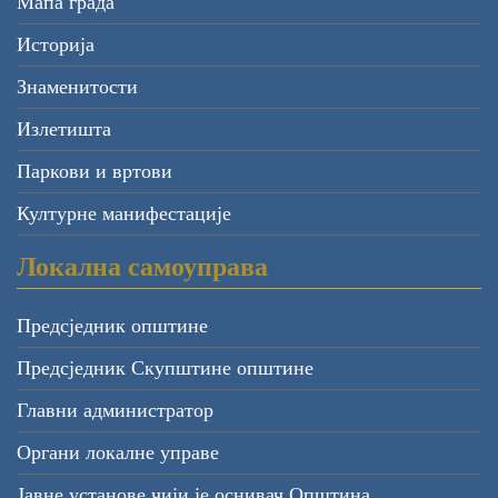
Мапа града
Историја
Знаменитости
Излетишта
Паркови и вртови
Културне манифестације
Локална самоуправа
Предсједник општине
Предсједник Скупштине општине
Главни администратор
Органи локалне управе
Јавне установе чији је оснивач Општина