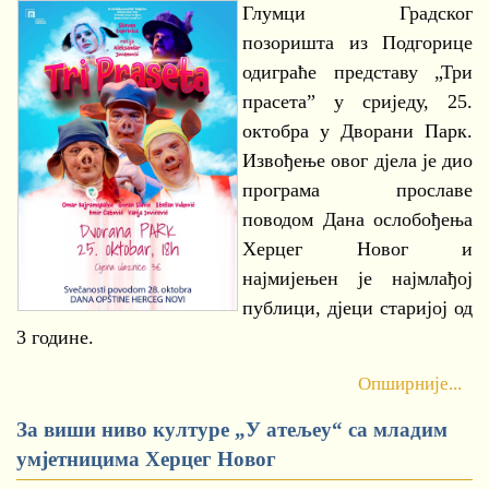
Глумци Градског
позоришта из Подгорице
одиграће представу „Три
прасета” у сриједу, 25.
октобра у Дворани Парк.
Извођење овог дјела је дио
програма прославе
поводом Дана ослобођења
Херцег Новог и
најмијењен је најмлађој
публици, дјеци старијој од
3 године.
Опширније...
За виши ниво културе „У атељеу“ са младим
умјетницима Херцег Новог