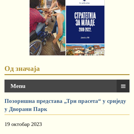
Од значаја
≡
Menu
Позоришна представа „Три прасета“ у сриједу
у Дворани Парк
19 октобар 2023