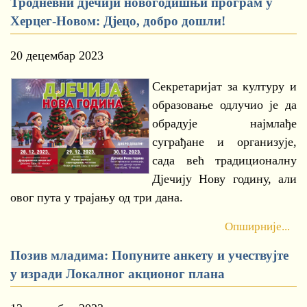
Тродневни дјечији новогодишњи програм у
Херцег-Новом: Дјецо, добро дошли!
20 децембар 2023
Секретаријат за културу и
образовање одлучио је да
обрадује најмлађе
суграђане и организује,
сада већ традиционалну
Дјечију Нову годину, али
овог пута у трајању од три дана.
Опширније...
Позив младима: Попуните анкету и учествујте
у изради Локалног акционог плана