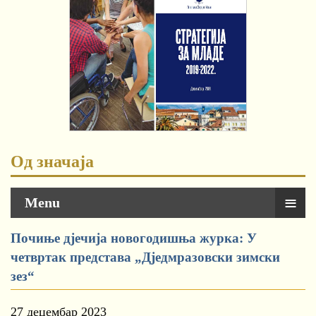
Од значаја
≡
Menu
Почиње дјечија новогодишња журка: У
четвртак представа „Дједмразовски зимски
зез“
27 децембар 2023