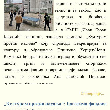
реквизита – стола за стони
тенис и за текбол, као и
средстава за богаћење
библиотечког фонда, данас
је у СМШ „Иван Горан
Ковачић“ званично започела кампања „Културом
против насиља“ коју спроводи Секретаријат за
културу и образовање Општине Херцег-Нови.
Кампања ће трајати дужи период и обухватити све
школе, вртић и оплемењивање спортским
реквизитима јавних површина гдје млади бораве,
казала је секретарка Ана Замбелић Пиштало
приликом обиласка школе.
Опширније...
„Културом против насиља“: Богатимо фондове