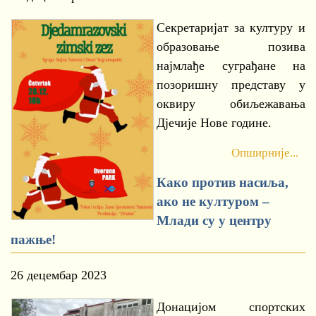
Секретаријат за културу и
образовање позива
најмлађе суграђане на
позоришну представу у
оквиру обиљежавања
Дјечије Нове године.
Опширније...
Како против насиља,
ако не културом –
Млади су у центру
пажње!
26 децембар 2023
Донацијом спортских