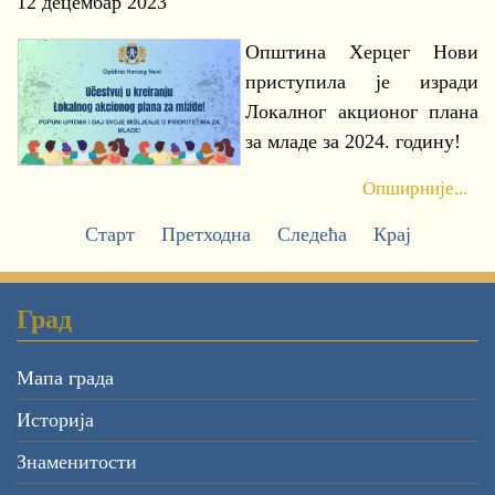
12 децембар 2023
Општина Херцег Нови
приступила је изради
Локалног акционог плана
за младе за 2024. годину!
Опширније...
Старт
Претходна
Следећа
Крај
Град
Мапа града
Историја
Знаменитости