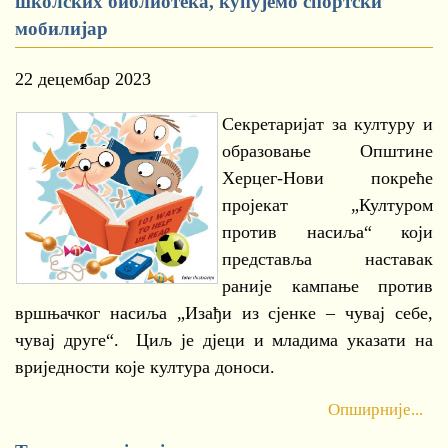
школских библиотека, купујемо спортски
мобилијар
22 децембар 2023
Секретаријат за културу и
образовање Општине
Херцег-Нови покреће
пројекат „Културом
против насиља“ који
представља наставак
раније кампање против
вршњачког насиља „Изађи из сјенке – чувај себе,
чувај друге“. Циљ је дјеци и младима указати на
вриједности које култура доноси.
Опширније...