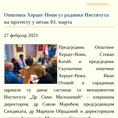
Опширније...
Општина Херцег-Нови уз раднике Института
на протесту у петак 03. марта
27 фебруар 2023
Предсједник Општине
Херцег-Нови, Стеван
Катић и предсједник
Скупштине општине
Херцег-Нови, Иван
Отовић и сарадници
одржали су данас састанак са менаџментом
Института „Др Симо Милошевић“ – извршним
директором, др Савом Марићем, предсједницом
Синдиката, др Маријом Обрадовић и директорицом