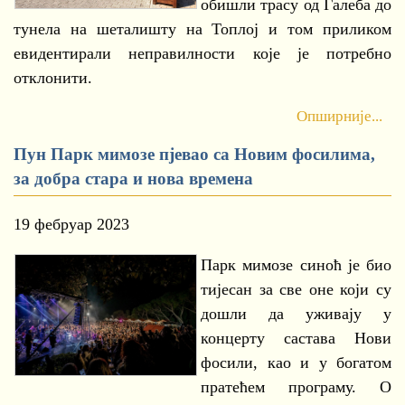
обишли трасу од Галеба до
тунела на шеталишту на Топлој и том приликом
евидентирали неправилности које је потребно
отклонити.
Опширније...
Пун Парк мимозе пјевао са Новим фосилима,
за добра стара и нова времена
19 фебруар 2023
Парк мимозе синоћ је био
тијесан за све оне који су
дошли да уживају у
концерту састава Нови
фосили, као и у богатом
пратећем програму. О