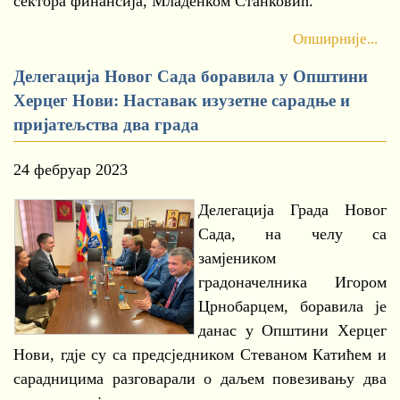
сектора финансија, Младенком Станковић.
Опширније...
Делегација Новог Сада боравила у Општини
Херцег Нови: Наставак изузетне сарадње и
пријатељства два града
24 фебруар 2023
Делегација Града Новог
Сада, на челу са
замјеником
градоначелника Игором
Црнобарцем, боравила је
данас у Општини Херцег
Нови, гдје су са предсједником Стеваном Катићем и
сарадницима разговарали о даљем повезивању два