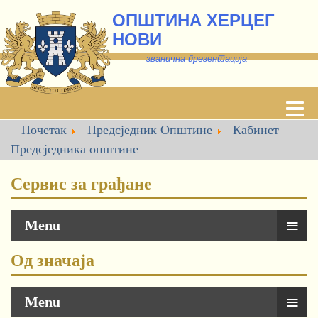
ОПШТИНА ХЕРЦЕГ
НОВИ
званична презентација
Почетак
Предсједник Општине
Кабинет
Предсједника oпштине
Сервис за грађане
≡
Menu
Од значаја
≡
Menu