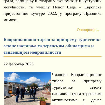
града, развијању и стварању економских и културних
могућности, те учешћу Новог Сада – Европске
пријестонице културе 2022. у програму Празника
мимозе.
Опширније...
Координационо тијело за припрему туристичке
сезоне наставља са теренским обиласцима и
евиденцијом неправилности
22 фебруар 2023
Чланови Координационог
тијела за припрему
туристичке сезоне
наставили су са теренским
активностима и данас