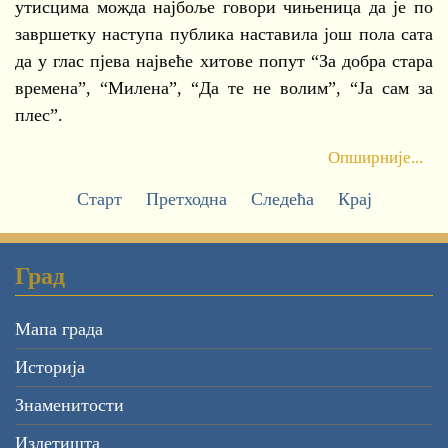
утисцима можда најбоље говори чињеница да је по
завршетку наступа публика наставила још пола сата
да у глас пјева највеће хитове попут “За добра стара
времена”, “Милена”, “Да те не волим”, “Ја сам за
плес”.
Опширније...
Старт
Претходна
Следећа
Крај
Град
Мапа града
Историја
Знаменитости
Излетишта