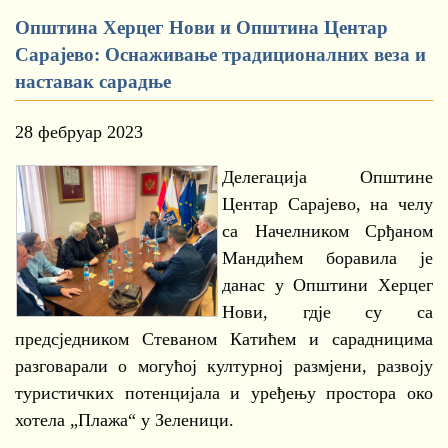
Општина Херцег Нови и Општина Центар
Сарајево: Оснаживање традиционалних веза и
наставак сарадње
28 фебруар 2023
Делегација Општине
Центар Сарајево, на челу
са Начелником Срђаном
Мандићем боравила је
данас у Општини Херцег
Нови, гдје су са
предсједником Стеваном Катићем и сарадницима
разговарали о могућој културној размјени, развоју
туристичких потенцијала и уређењу простора око
хотела „Плажа“ у Зеленици.