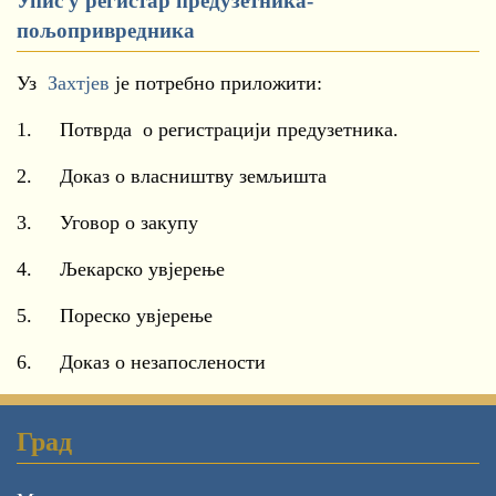
Упис у регистар предузетника-
пољопривредника
Уз
Захтјев
је потребно приложити:
1. Потврда о регистрацији предузетника.
2. Доказ о власништву земљишта
3. Уговор о закупу
4. Љекарско увјерење
5. Пореско увјерење
6. Доказ о незапослености
Град