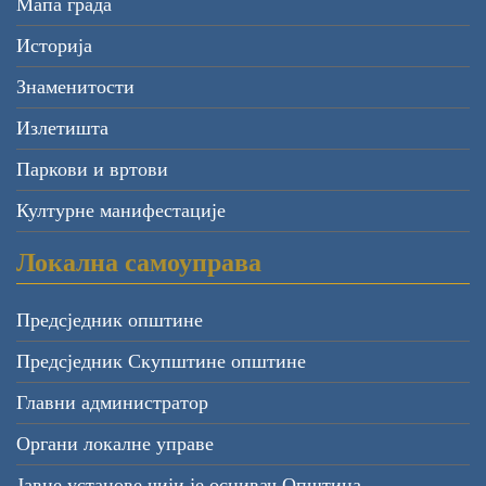
Мапа града
Историја
Знаменитости
Излетишта
Паркови и вртови
Културне манифестације
Локална самоуправа
Предсједник општине
Предсједник Скупштине општине
Главни администратор
Органи локалне управе
Јавне установе чији је оснивач Општина