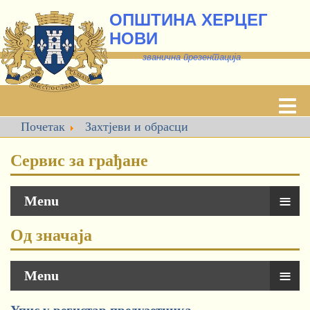
ОПШТИНА ХЕРЦЕГ
НОВИ
званична презентација
Почетак
Захтјеви и обрасци
Сервис за грађане
≡
Menu
Од значаја
≡
Menu