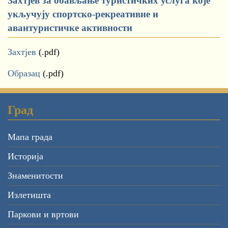
Захтјев за обављање туристичких услуга које
укључују спортско-рекреативне и
авантуристичке активности
Захтјев
(.pdf)
Образац
(.pdf)
Град
Мапа града
Историја
Знаменитости
Излетишта
Паркови и вртови