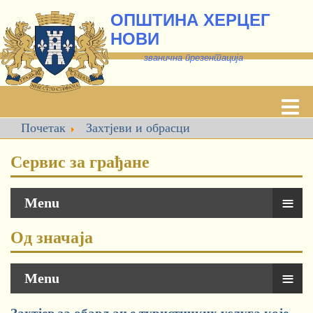
ОПШТИНА ХЕРЦЕГ
НОВИ
званична презентација
Почетак
Захтјеви и обрасци
Сервис за грађане
≡
Menu
Од значаја
≡
Menu