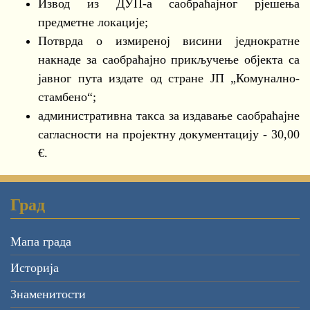
Извод из ДУП-а саобраћајног рјешења
предметне локације;
Потврда о измиреној висини једнократне
накнаде за саобраћајно прикључење објекта са
јавног пута издате од стране ЈП „Комунално-
стамбено“;
административна такса за издавање саобраћајне
сагласности на пројектну документацију - 30,00
€.
Град
Мапа града
Историја
Знаменитости