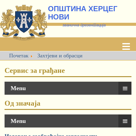
ОПШТИНА ХЕРЦЕГ
НОВИ
званична презентација
Почетак
Захтјеви и обрасци
Сервис за грађане
≡
Menu
Од значаја
≡
Menu