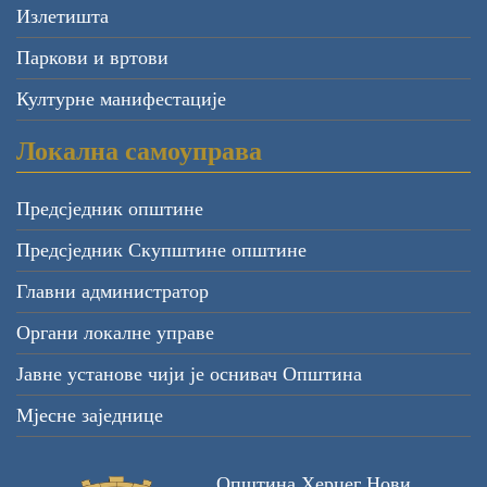
Излетишта
Паркови и вртови
Културне манифестације
Локална самоуправа
Предсједник општине
Предсједник Скупштине општине
Главни администратор
Органи локалне управе
Јавне установе чији је оснивач Општина
Мјесне заједнице
Општина Херцег Нови