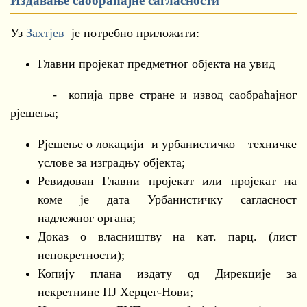
Издавање саобраћајне сагласности
Уз
Захтјев
је потребно приложити:
Главни пројекат предметног објекта на увид
- копија прве стране и извод саобраћајног
рјешења;
Рјешење о локацији и урбанистичко – техничке
услове за изградњу објекта;
Ревидован Главни пројекат или пројекат на
коме је дата Урбанистичку сагласност
надлежног органа;
Доказ о власништву на кат. парц. (лист
непокретности);
Копију плана издату од Дирекције за
некретнине ПЈ Херцег-Нови;