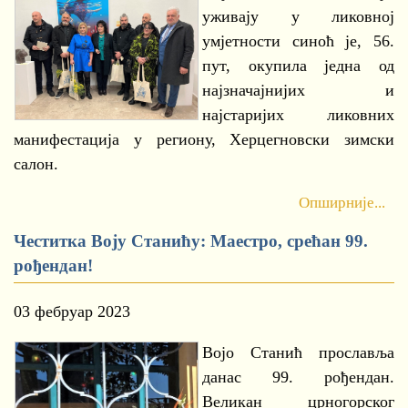
уживају у ликовној
умјетности синоћ је, 56.
пут, окупила једна од
најзначајнијих и
најстаријих ликовних
манифестација у региону, Херцегновски зимски
салон.
Опширније...
Честитка Воју Станићу: Мaестро, срећан 99.
рођендан!
03 фебруар 2023
Војо Станић прославља
данас 99. рођендан.
Великан црногорског