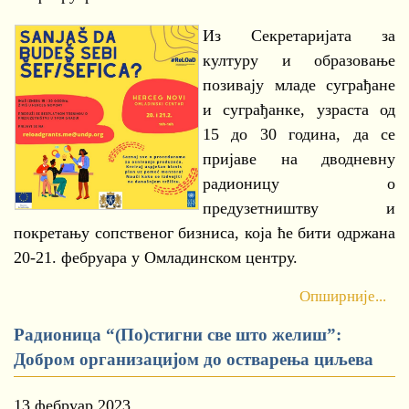
Из Секретаријата за
културу и образовање
позивају младе суграђане
и суграђанке, узраста од
15 до 30 година, да се
пријаве на дводневну
радионицу о
предузетништву и
покретању сопственог бизниса, која ће бити одржана
20-21. фебруара у Омладинском центру.
Опширније...
Радионица “(По)стигни све што желиш”:
Добром организацијом до остварења циљева
13 фебруар 2023