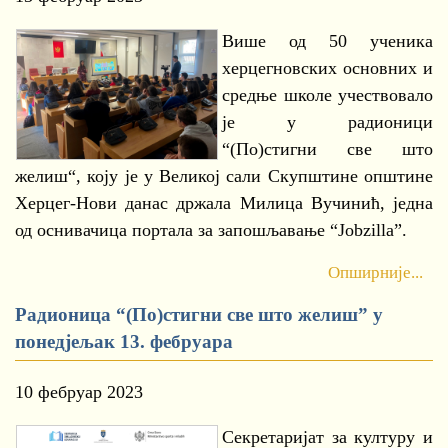
Више од 50 ученика
херцегновских основних и
средње школе учествовало
је у радионици
“(По)стигни све што
желиш“, коју је у Великој сали Скупштине општине
Херцег-Нови данас држала Милица Вучинић, једна
од оснивачица портала за запошљавање “Jobzilla”.
Опширније...
Радионица “(По)стигни све што желиш” у
понедјељак 13. фебруара
10 фебруар 2023
Секретаријат за културу и