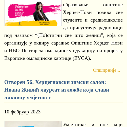
образовање општине
Херцег-Нови позива све
студенте и средњошколце
да присуствују радионици
под називом “(По)стигни све што желиш”, која се
организује у оквиру сарадње Општине Херцег Нови
и НВО Центар за омладинску едукацију на пројекту
Европске омладинске картице (EYCA).
Опширније...
Отворен 56. Херцегновски зимски салон:
Ивана Живић лауреат изложбе која слави
ликовну умјетност
10 фебруар 2023
Умјетнике и оне који