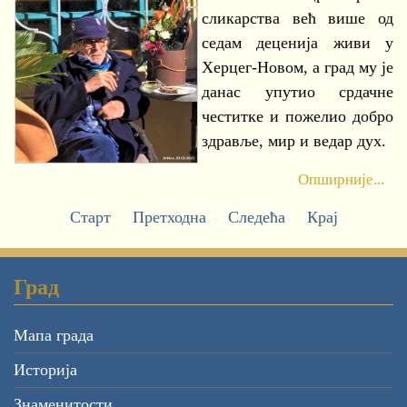
сликарства већ више од
седам деценија живи у
Херцег-Новом, а град му је
данас упутио срдачне
честитке и пожелио добро
здравље, мир и ведар дух.
Опширније...
Старт
Претходна
Следећа
Крај
Град
Мапа града
Историја
Знаменитости