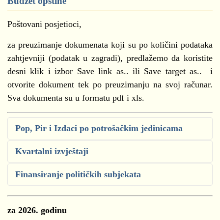
Budžet opštine
Poštovani posjetioci,
za preuzimanje dokumenata koji su po količini podataka
zahtjevniji (podatak u zagradi), predlažemo da koristite
desni klik i izbor Save link as.. ili Save target as.. i
otvorite dokument tek po preuzimanju na svoj računar.
Sva dokumenta su u formatu pdf i xls.
Pop, Pir i Izdaci po potrošačkim jedinicama
Kvartalni izvještaji
POP, PIR I IZDACI PO POTROŠAČKIM
JEDINICAMA ZA PERIOD 01.01.26.-30.06.26.
Finansiranje političkih subjekata
(.xls)
Kvartalni izvještaji (01.01.2026.-30.06.2026.)
POP, PIR I IZDACI PO POTROŠAČKIM
Obrazac NEO
JEDINICAMA ZA PERIOD 01.01.26.-31.03.26.
za 2026. godinu
za 2026. godinu
(.xls)