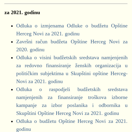
Demokrate
za 2021. godinu
DNP
DPS
Odluka o izmjenama Odluke o budžetu Opštine
Građanska lista - Mišo Škobalj
Herceg Novi za 2021. godinu
Novska Lista
Završni račun budžeta Opštine Herceg Novi za
NSD
2020. godinu
Pokret za promjene
Odluka o visini budžetskih sredstava namjenjenih
SD
za redovno finansiranje ženskih organizacija u
SDP
političkim subjektima u Skupštini opštine Herceg-
SNP NLB
,
SNP CKB
Novi za 2021. godinu
Odluka o raspodjeli budžetskih sredstava
period od 17.07.2021-07.09.2021.
namjenjenih za finansiranje troškova izborne
kampanje za izbor poslanika i odbornika u
Demokrate
Skupštini Opštine Herceg Novi za 2021. godinu
DNP
Odluka o budžetu Opštine Herceg Novi za 2021.
DPS
godinu
Građanska lista - Mišo Škobalj