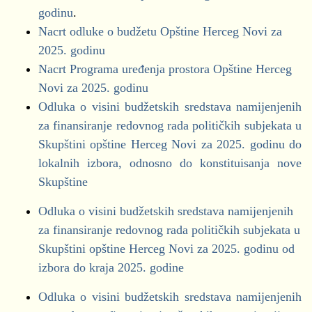
Kvartalni izvještaji (01.01.2025.-30.06.2025.)
JEDINICAMA ZA PERIOD 01.01.24.-30.09.24.
godinu
.
za 2025. godinu
(.xls)
Nacrt odluke o budžetu Opštine Herceg Novi za
Obrazac NEO
POP, PIR I IZDACI PO POTROŠAČKIM
Finansiranje političkih subjekata za 2025. godinu
2025. godinu
Obrazac BUZ
JEDINICAMA ZA PERIOD 01.01.24.-30.06.24.
Nacrt Programa uređenja prostora Opštine Herceg
za period 01.10.2025-31.12.2025. godine
(.xls)
Novi za 2025. godinu
Kvartalni izvještaji (01.01.2025.-31.03.2025.)
POP, PIR I IZDACI PO POTROŠAČKIM
Demokrate
Odluka o visini budžetskih sredstava namijenjenih
JEDINICAMA ZA PERIOD 01.01.24.-31.03.24.
Obrazac NEO
DNP
za finansiranje redovnog rada političkih subjekata u
(.xls)
Obrazac BUZ
DPS
Skupštini opštine Herceg Novi za 2025. godinu do
POP, PIR I IZDACI PO POTROŠAČKIM
Novska lista
lokalnih izbora, odnosno do konstituisanja nove
JEDINICAMA ZA PERIOD 01.01.23.-31.12.23.
NSD
Kvartalni izvještaji (01.01.2024.-31.12.2024)
Skupštine
(.xls)
Pokret za promjene
Obrazac NEO
Odluka o visini budžetskih sredstava namijenjenih
POP, PIR I IZDACI PO POTROŠAČKIM
Pravi Novi - Marko Milačić
Obrazac BUZ
za finansiranje redovnog rada političkih subjekata u
JEDINICAMA ZA PERIOD 01.01.23.-30.09.23.
SD-Ivan Brajović
Skupštini opštine Herceg Novi za 2025. godinu od
(.xls)
SDP
izbora do kraja 2025. godine
POP, PIR I IZDACI PO POTROŠAČKIM
Kvartalni izvještaji (01.01.2024.-30.09.2024.)
URA
JEDINICAMA ZA PERIOD 01.01.23.-30.06.23.
Odluka o visini budžetskih sredstava namijenjenih
Obrazac NEO
za period 01.06.2025.-30.09.2025. godine
(.xls)