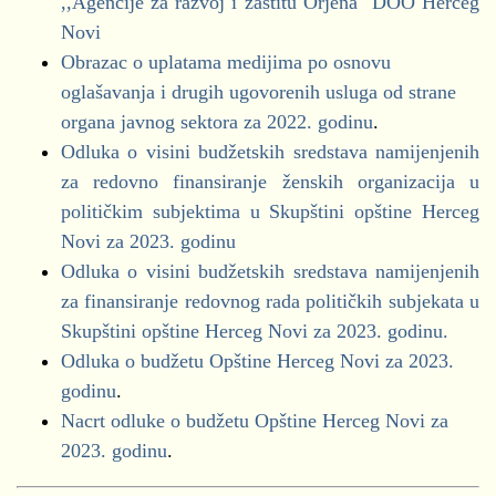
Obrazac BUZ
,,Agencije za razvoj i zaštitu Orjena" DOO Herceg
DPS
Obrazac NEO
Novi
Novi pobjeđuje
Obrazac o uplatama medijima po osnovu
Novska Lista
Kvartalni izvještaji (01.01.2019.-31.12.2019.)
oglašavanja i drugih ugovorenih usluga od strane
NSD
organa javnog sektora za 2022. godinu
.
Obrazac BUZ
Pokret za promjene
Odluka o visini budžetskih sredstava namijenjenih
Obrazac NEO
Pravi Novi - Marko Milačić
za redovno finansiranje ženskih organizacija u
SD
političkim subjektima u Skupštini opštine Herceg
Kvartalni izvještaji (01.01.2019.-30.09.2019.)
SNP
Novi za 2023. godinu
URA
Odluka o visini budžetskih sredstava namijenjenih
Obrazac BUZ
za finansiranje redovnog rada političkih subjekata u
Obrazac NEO
za 2022. godinu
Skupštini opštine Herceg Novi za 2023. godinu.
Kvartalni izvještaji (01.01.2019.-30.06.2019.)
Odluka o budžetu Opštine Herceg Novi za 2023.
Finansiranje političkih subjekata za 2022. godinu
godinu
.
Obrazac BUZ
Nacrt odluke o budžetu Opštine Herceg Novi za
za period od 01.01.2022.-06.09.2022. godine
Obrazac NEO
2023. godinu
.
Bokeški forum