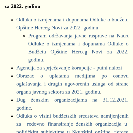
Kvartalni izvještaji (01.01.2019.-31.03.2019.)
Demokrate
za 2022. godinu
DNP
Obrazac POP
DPS
Odluka o izmjenama i dopunama Odluke o budžetu
Obrazac PIR
Građanska lista - Mišo Škobalj
Opštine Herceg Novi za 2022. godinu.
Obrazac BUZ
Izbor
Program održavanja javne rasprave na Nacrt
Obrazac NEO
Novi pobjeđuje
Odluke o izmjenama i dopunama Odluke o
Novska Lista
Budžetu Opštine Herceg Novi za 2022.
NSD
godinu.
Pokret za promjene
Agencija za sprječavanje korupcije - putni nalozi
Pravi Novi - Marko Milačić
Obrazac o uplatama medijima po osnovu
SD
oglašavanja i drugih ugovorenih usluga od strane
SDP
organa javnog sektora za 2021. godinu
.
SNP CKB
,
SNP
Dug ženskim organizacijama na 31.12.2021.
URA
godine
.
Odluka o visini budžetskih sredstava namijenjenih
za 2021. godinu
za redovno finansiranje ženskih organizacija u
političkim subjektima u Skupštini opštine Herceg