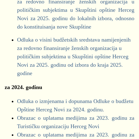
za redovno finansiranje ženskih organizacija u
Obrazac BUZ
POP, PIR I IZDACI PO POTROŠAČKIM
političkim subjektima u Skupštini opštine Herceg
Bokeški Forum
JEDINICAMA ZA PERIOD 01.01.23.-31.03.23.
Novi za 2025. godinu do lokalnih izbora, odnosno
Demokrate
Kvartalni izvještaji (01.01.2024.-30.06.2024.)
(.xls)
do konstituisanja nove Skupštine
DNP
POP, PIR I IZDACI PO POTROŠAČKIM
Obrazac NEO
DPS
Odluka o visini budžetskih sredstava namijenjenih
JEDINICAMA ZA PERIOD 01.01.22.-31.12.22.
Obrazac BUZ
Građanski pokret za Herceg Novi
za redovno finansiranje ženskih organizacija u
(.xls)
"IDEMOOO"
političkim subjektima u Skupštini opštine Herceg
POP, PIR I IZDACI PO POTROŠAČKIM
Kvartalni izvještaji (01.01.2024. - 31.03.2024.)
"Novi pobjeđuje"
Novi za 2025. godinu od izbora do kraja 2025.
JEDINICAMA ZA PERIOD 01.01.22.-30.09.22.
Novska lista
godine
(.xls)
Obrazac NEO
NSD
POP, PIR I IZDACI PO POTROŠAČKIM
Pokret za promjene
za 2024. godinu
Obrazac BUZ
JEDINICAMA ZA PERIOD
Pravi Novi - Marko Milačić
01.01.22.-30.06.22.
(.xls)
Odluka o izmjenama i dopunama Odluke o budžetu
SD
Kvartalni izvještaji (01.01.2023. - 31.12.2023.)
POP, PIR I IZDACI PO POTROŠAČKIM
Opštine Herceg Novi za 2024. godinu.
SNP
JEDINICAMA ZA PERIOD 01.01.22.-31.03.22.
Obrazac o uplatama medijima za 2023. godinu za
Obrazac NEO
URA
(.xls)
Turističku organizaciju Herceg Novi
Obrazac BUZ
POP, PIR I IZDACI PO POTROŠAČKIM
za period 01.01.2025-31.05.2025. godine
Obrazac o uplatama medijima za 2023. godinu za