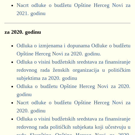
Nacrt odluke o budžetu Opštine Herceg Novi za
Novska Lista
2021. godinu
NSD
Pokret za promjene
SD
za 2020. godinu
SDP
Odluka o izmjenama i dopunama Odluke o budžetu
SNP NLB
,
SNP CKB
Opštine Herceg Novi za 2020. godinu.
Odluka o visini budžetskih sredstava za finansiranje
redovnog rada ženskih organizacija u političkim
subjektima za 2020. godinu
period od 01.01.2021-16.7.2021
Odluka o budžetu Opštine Herceg Novi za 2020.
godinu
Nacrt odluke o budžetu Opštine Herceg Novi za
Demokrate
2020. godinu
DNP
Odluka o visini budžetskih sredstava za finansiranje
DPS
redovnog rada političkih subjekata koji učestvuju u
Građanska lista - Mišo Škobalj