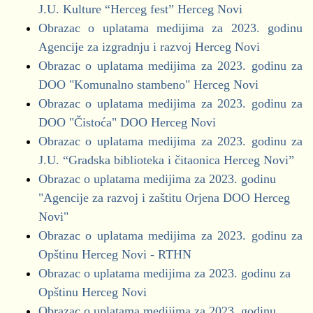
JEDINICAMA ZA PERIOD 01.01.21.-31.12.21.
J.U. Kulture “Herceg fest” Herceg Novi
Kvartalni izvještaji (01.01.2023. - 30.09.2023.)
Bokeški forum
(.xls)
Obrazac o uplatama medijima za 2023. godinu
Obrazac NEO
Demokrate
POP, PIR I IZDACI PO POTROŠAČKIM
Agencije za izgradnju i razvoj Herceg Novi
Obrazac BUZ
DNP
JEDINICAMA ZA PERIOD 01.01.21.-30.09.21.
Obrazac o uplatama medijima za 2023. godinu za
DPS
(.xls)
DOO "Komunalno stambeno" Herceg Novi
Novi pobjeđuje
POP, PIR I IZDACI PO POTROŠAČKIM
Kvartalni izvještaji (01.01.2023. - 30.06.2023.)
Obrazac o uplatama medijima za 2023. godinu za
Novska Lista
JEDINICAMA ZA PERIOD 01.01.21.-30.06.21.
DOO "Čistoća" DOO Herceg Novi
Obrazac NEO
NSD
(.xls)
Obrazac o uplatama medijima za 2023. godinu za
Obrazac BUZ
Pokret za promjene
POP, PIR I IZDACI PO POTROŠAČKIM
J.U. “Gradska biblioteka i čitaonica Herceg Novi”
Pravi Novi - Marko Milačić
JEDINICAMA ZA PERIOD 01.01.21.-31.03.21
.
Obrazac o uplatama medijima za 2023. godinu
Kvartalni izvještaji (01.01.2023. - 31.03.2023.)
SD
(.xls)
"Agencije za razvoj i zaštitu Orjena DOO Herceg
SNP
POP, PIR I IZDACI PO POTROŠAČKIM
Novi"
Obrazac NEO
URA
JEDINICAMA ZA PERIOD 01.01.20.-31.12.20
.
Obrazac o uplatama medijima za 2023. godinu za
Obrazac BUZ
(.xls)
Opštinu Herceg Novi - RTHN
Finansiranje političkih subjekata za 2025. godinu
POP, PIR I IZDACI PO POTROŠAČKIM
Obrazac o uplatama medijima za 2023. godinu za
Kvartalni izvještaji (01.01.2022. - 31.12.2022.)
-
Forum žena za period 01.01.2025.-31.12.2025.
JEDINICAMA ZA PERIOD 01.01.20.-30.09.20.
Opštinu Herceg Novi
(.xls)
Obrazac NEO
Demokrate
Obrazac o uplatama medijima za 2023. godinu