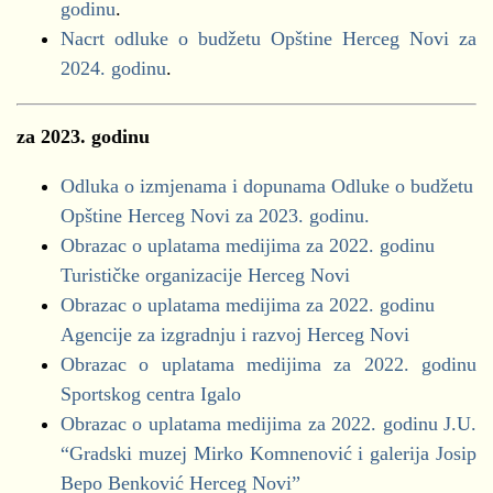
Kvartalni izvještaji (01.01.2021.-31.12.2021.)
godinu
.
za period 01.01.2024-31.12.2024. godine
Nacrt odluke o budžetu Opštine Herceg Novi za
Obrazac NEO
2024. godinu
.
Obrazac BUZ
Bokeški forum
Demokrate
za
Kvartalni izvještaji (01.01.2021.-30.09.2021.)
2023. godinu
Demokrate - forum žena
DNP
Obrazac NEO
Odluka o izmjenama i dopunama Odluke o budžetu
DNP - forum žena
Obrazac BUZ
Opštine Herceg Novi za 2023. godinu.
DPS
Obrazac o uplatama medijima za 2022. godinu
DPS - forum žena
Kvartalni izvještaji (01.01.2021.-30.06.2021.)
Turističke organizacije Herceg Novi
Nova srpska demokratija - Andrija Mandić
Obrazac o uplatama medijima za 2022. godinu
Obrazac NEO
Nova srpska demokratija - forum žena
Agencije za izgradnju i razvoj Herceg Novi
Obrazac BUZ
Novi pobjeđuje
Obrazac o uplatama medijima za 2022. godinu
Novi pobjeđuje - forum žena
Sportskog centra Igalo
Kvartalni izvještaji (01.01.2021.-31.03.2021.)
Novska Lista
Obrazac o uplatama medijima za 2022. godinu J.U.
Novska Lista - forum žena
Obrazac NEO
“Gradski muzej Mirko Komnenović i galerija Josip
Pokret za promjene
Obrazac BUZ
Bepo Benković Herceg Novi”