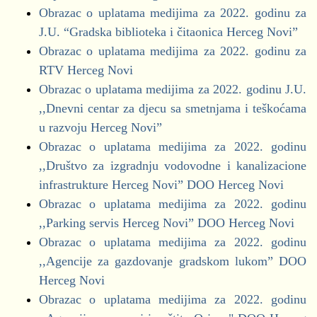
Pokret za promjene - forum žena
Obrazac o uplatama medijima za 2022. godinu za
Pravi Novi - Marko Milačić
Kvartalni izvještaji (01.01.2020.-31.12.2020.)
J.U. “Gradska biblioteka i čitaonica Herceg Novi”
Pravi Novi - forum žena
Obrazac o uplatama medijima za 2022. godinu za
Obrazac NEO
SD - Ivan Brajović
RTV Herceg Novi
Obrazac BUZ
SD - forum žena
Obrazac o uplatama medijima za 2022. godinu J.U.
SNP
,,Dnevni centar za djecu sa smetnjama i teškoćama
Kvartalni izvještaji (01.01.2020.-30.09.2020.)
SNP - forum žena
u razvoju Herceg Novi”
URA
Obrazac NEO
Obrazac o uplatama medijima za 2022. godinu
URA - forum žena
Obrazac BUZ
,,Društvo za izgradnju vodovodne i kanalizacione
infrastrukture Herceg Novi” DOO Herceg Novi
za 2023. godinu
Kvartalni izvještaji (01.01.2020.-30.06.2020.)
Obrazac o uplatama medijima za 2022. godinu
Finansiranje političkih subjekata za 2023. godinu
,,Parking servis Herceg Novi” DOO Herceg Novi
Obrazac NEO
Obrazac o uplatama medijima za 2022. godinu
za period 01.01.2023.-10.11.2023.godine
Obrazac BUZ
,,Agencije za gazdovanje gradskom lukom” DOO
Bokeški forum
Herceg Novi
Kvartalni izvještaji (01.01.2020.-31.03.2020.)
Demokrate
Obrazac o uplatama medijima za 2022. godinu
DNP