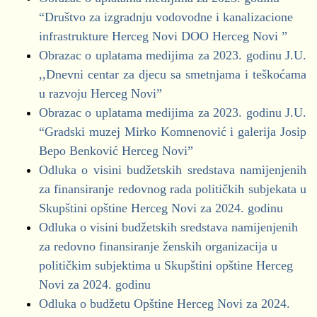
POP, PIR I IZDACI PO POTROŠAČKIM
Obrazac BUZ
DNP
“Društvo za izgradnju vodovodne i kanalizacione
JEDINICAMA ZA PERIOD 01.01.20.-30.06.20.
DPS
infrastrukture Herceg Novi DOO Herceg Novi ”
(.xls)
Građanski pokret za Herceg Novi
Kvartalni izvještaji (01.01.2022.-30.09.2022)
Obrazac o uplatama medijima za 2023. godinu J.U.
POP, PIR I IZDACI PO POTROŠAČKIM
"IDEMOOO"
,,Dnevni centar za djecu sa smetnjama i teškoćama
Obrazac NEO
JEDINICAMA ZA PERIOD 01.01.20.-31.03.20.
"Novi pobjeđuje"
u razvoju Herceg Novi”
Obrazac BUZ
(.xls)
Novska lista
Obrazac o uplatama medijima za 2023. godinu J.U.
POP, PIR I IZDACI PO POTROŠAČKIM
NSD
“Gradski muzej Mirko Komnenović i galerija Josip
JEDINICAMA ZA PERIOD 01.01.19.-31.12.19.
Kvartalni izvještaji (01.01.2022.-30.06.2022.)
Pokret za promjene
Bepo Benković Herceg Novi”
(.xls)
Pravi Novi - Marko Milačić
Odluka o visini budžetskih sredstava namijenjenih
Obrazac NEO
POP, PIR I IZDACI PO POTROŠAČKIM
SD
za finansiranje redovnog rada političkih subjekata u
Obrazac BUZ
JEDINICAMA ZA PERIOD 01.01.19.-30.09.19.
SNP
Skupštini opštine Herceg Novi za 2024. godinu
(.xls)
SDP
Odluka o visini budžetskih sredstava namijenjenih
Kvartalni izvještaji (01.01.2022.-31.03.2022.)
POP, PIR I IZDACI PO POTROŠAČKIM
URA
za redovno finansiranje ženskih organizacija u
JEDINICAMA ZA PERIOD 01.01.19.-30.06.19.
Obrazac NEO
političkim subjektima u Skupštini opštine Herceg
za 2024. godinu
(.xls)
Obrazac BUZ
Novi za 2024. godinu
Odluka o budžetu Opštine Herceg Novi za 2024.
Finansiranje političkih subjekata za 2024. godinu