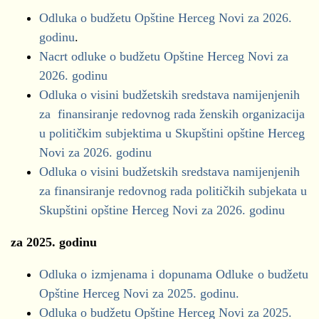
Obrazac BUZ
Finansiranje političkih subjekata za 2026. godinu
Odluka o budžetu Opštine Herceg Novi za 2026.
POP, PIR I IZDACI PO POTROŠAČKIM
godinu
.
JEDINICAMA ZA PERIOD 01.01.25.-31.12.25.
za period 01.01.2026-30.06.2026. godine
Kvartalni izvještaji (01.01.2026.-31.03.2026.)
Nacrt odluke o budžetu Opštine Herceg Novi za
(.xls)
Demokrate
2026. godinu
POP, PIR I IZDACI PO POTROŠAČKIM
Obrazac NEO
DNP
Odluka o visini budžetskih sredstava namijenjenih
JEDINICAMA ZA PERIOD 01.01.25.-30.09.25.
Obrazac BUZ
DPS
za finansiranje redovnog rada ženskih organizacija
(.xls)
Građanski pokret za Herceg Novi
u političkim subjektima u Skupštini opštine Herceg
POP, PIR I IZDACI PO POTROŠAČKIM
Kvartalni izvještaji (01.01.2025.-31.12.2025)
"IDEMOOO"
Novi za 2026. godinu
JEDINICAMA ZA PERIOD 01.01.25.-30.06.25.
Liberalna partija
Obrazac NEO
Odluka o visini budžetskih sredstava namijenjenih
(.xls)
Novska lista
Obrazac BUZ
za finansiranje redovnog rada političkih subjekata u
POP, PIR I IZDACI PO POTROŠAČKIM
NSD
Skupštini opštine Herceg Novi za 2026. godinu
JEDINICAMA ZA PERIOD 01.01.25.-31.03.25.
Građanski pokret "OTVORENA BOKA"
(.xls)
Kvartalni izvještaji (01.01.2025.-30.09.2025)
za 2025. godinu
Pravi Novi - Marko Milačić
POP, PIR I IZDACI PO POTROŠAČKIM
Obrazac NEO
SD-Ivan Brajović
JEDINICAMA ZA PERIOD 01.01.24.-31.12.24.
Odluka o izmjenama i dopunama Odluke o budžetu
Obrazac BUZ
SDP
(.xls)
Opštine Herceg Novi za 2025. godinu.
URA
POP, PIR I IZDACI PO POTROŠAČKIM
Odluka o budžetu Opštine Herceg Novi za 2025.