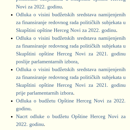
Finansiranje političkih subjekata za 2021. godinu
Novi za 2022. godinu
.
Za decembar mjesec
Odluka o visini budžetskih sredstava namijenjenih
za finansiranje redovnog rada političkih subjekata u
Demokrate
Skupštini opštine Herceg Novi za 2022. godinu
.
DNP
Odluka o visini budžetskih sredstava namijenjenih
DPS
za finansiranje redovnog rada političkih subjekata u
Izbor - Dušan Radović Krušo
Skupštini opštine Herceg Novi za 2021. godinu
Novska Lista
poslije parlamentarnih izbora,
NSD
Odluka o visini budžetskih sredstava namijenjenih
Pokret za promjene
za finansiranje redovnog rada političkih subjekata u
SD
Skupštini opštine Herceg Novi za 2021. godinu
SDP
prije parlamentarnih izbora
.
SNP
Odluka o budžetu Opštine Herceg Novi za 2022.
URA
godinu
.
Nacrt odluke o budžetu Opštine Herceg Novi za
period od 08.09.2021-30.11.2021.
2022. godinu
.