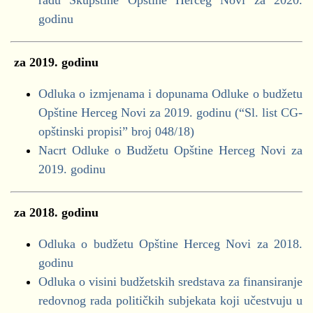
radu Skupštine Opštine Herceg Novi za 2020.
Novska Lista
godinu
NSD
Pokret za promjene
SD
za 2019. godinu
SDP
Odluka o izmjenama i dopunama Odluke o budžetu
SNP NLB
,
SNP CKB
Opštine Herceg Novi za 2019. godinu (“Sl. list CG-
opštinski propisi” broj 048/18)
za 2020. godinu
Nacrt Odluke o Budžetu Opštine Herceg Novi za
Finansiranje političkih subjekata za 2020. godinu
2019. godinu
period 01.01.2020.-31.10.2020
za 2018. godinu
Demokrate
Odluka o budžetu Opštine Herceg Novi za 2018.
Novska Lista
godinu
SNP,
SNP CKB
Odluka o visini budžetskih sredstava za finansiranje
NSD
redovnog rada političkih subjekata koji učestvuju u
DNP