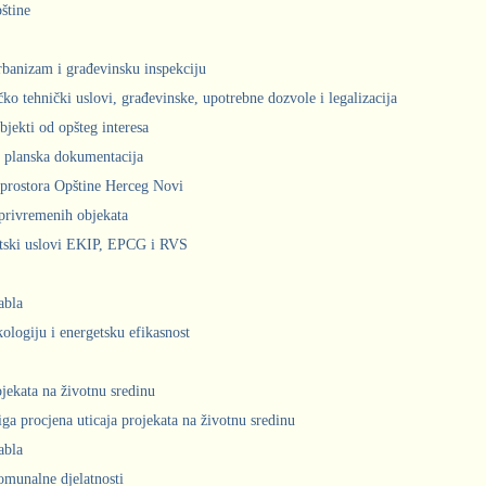
štine
urbanizam i građevinsku inspekciju
čko tehnički uslovi, građevinske, upotrebne dozvole i legalizacija
bjekti od opšteg interesa
 planska dokumentacija
prostora Opštine Herceg Novi
privremenih objekata
ntski uslovi EKIP, EPCG i RVS
abla
kologiju i energetsku efikasnost
ojekata na životnu sredinu
iga procjena uticaja projekata na životnu sredinu
abla
komunalne djelatnosti