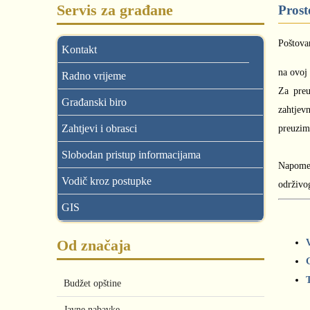
Servis za građane
Prost
Poštovan
Kontakt
na ovoj 
Radno vrijeme
Za preu
Građanski biro
zahtjev
Zahtjevi i obrasci
preuzim
Slobodan pristup informacijama
Napomen
Vodič kroz postupke
održivo
GIS
Od značaja
Budžet opštine
Javne nabavke