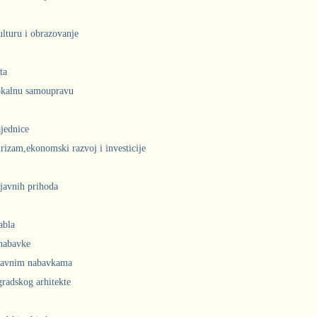
ulturu i obrazovanje
ta
lokalnu samoupravu
jednice
urizam,ekonomski razvoj i investicije
javnih prihoda
abla
 nabavke
 javnim nabavkama
radskog arhitekte