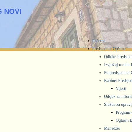
 NOVI
Početna
Predsjednik Opštine
Odluke Predsjed
Izvještaj o radu
Potpredsjednici 
Kabinet Predsjed
Vijesti
Odsjek za inform
Služba za upravl
Program 
Oglasi i 
Menadžer