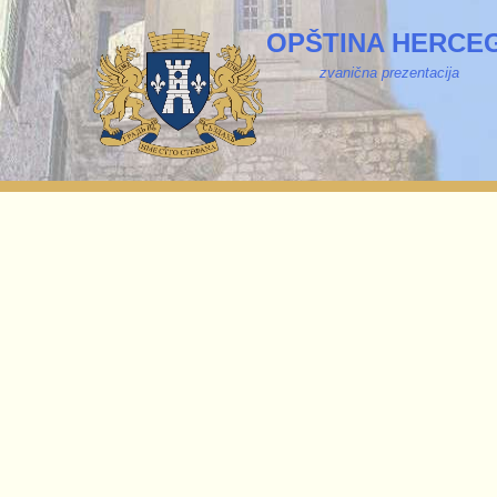
OPŠTINA HERCEG
zvanična prezentacija