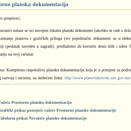
orno planska dokumentacija
i posjetioci,
stranici nalaze se svi usvojeni lokalni planski dokumenti (ukoliko se radi o dr
zimanje planova i grafičkih priloga (svi pojedinačni dokumenti su u elek
niji (podatak naveden u zagradi), predlažemo da koristite desni klik i izbor S
anju na svoj računar.
a: Kompletnu raspoloživu plansku dokumentaciju koja je u primjeni za područ
g razvoja i turizma, na sledećem linku:
http://www.planovidozvole.mrt.gov.me
Važeća Prostorno planska dokumentacija
Grafički prikaz postojeće važeće Prostorno planske dokumentacije
Tabelarni prikaz Nevažeće planske dokumentacije