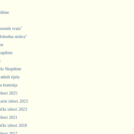
pštine
orenih vrata"
slobodna stolica"
ne
upštine
i
ela Skupštine
adnih tijela
a komisija
zbori 2025
arni izbori 2023
ički izbori 2023
zbori 2021
ički izbori 2018
zbori 2017