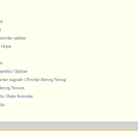
mi
i
gnovske opštine
i Orjen
om
sjednici Opštine
arske nagrade i Povelje Herceg Novog
 Herceg Novom
ada i Boke Kotorske
ija