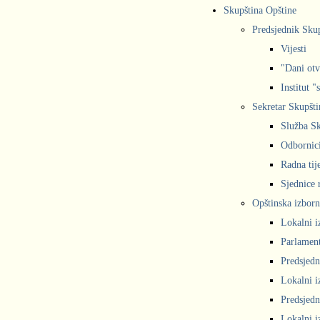
Skupština Opštine
Predsjednik Sku
Vijesti
"Dani otv
Institut "
Sekretar Skupšti
Služba Sk
Odbornic
Radna tij
Sjednice r
Opštinska izborn
Lokalni i
Parlament
Predsjedn
Lokalni i
Predsjedn
Lokalni i