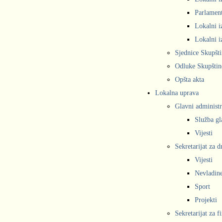
Parlament
Lokalni i
Lokalni i
Sjednice Skupšt
Odluke Skupštin
Opšta akta
Lokalna uprava
Glavni administr
Služba gl
Vijesti
Sekretarijat za 
Vijesti
Nevladine
Sport
Projekti
Sekretarijat za f