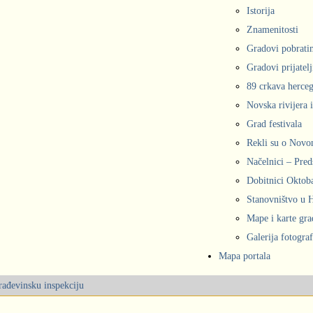
Istorija
Znamenitosti
Gradovi pobrati
Gradovi prijatelj
89 crkava herce
Novska rivijera 
Grad festivala
Rekli su o Nov
Načelnici – Pred
Dobitnici Oktob
Stanovništvo u
Mape i karte gr
Galerija fotograf
Mapa portala
građevinsku inspekciju