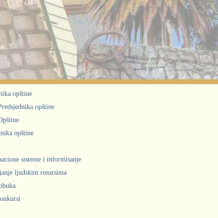
nika opštine
 Predsjednika opštine
Opštine
nika opštine
acione sisteme i informisanje
janje ljudskim resursima
obuka
konkursi