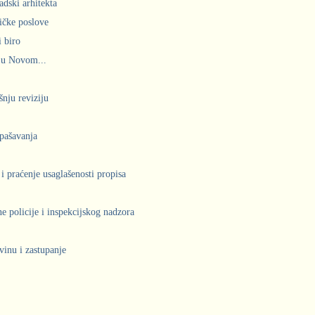
adski arhitekta
ičke poslove
 biro
 u Novom...
šnju reviziju
spašavanja
 i praćenje usaglašenosti propisa
 policije i inspekcijskog nadzora
vinu i zastupanje