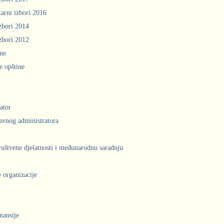
arni izbori 2016
zbori 2014
zbori 2012
ine
e opštine
ator
avnog administratora
društvene djelatnosti i međunarodnu saradnju
 organizacije
inansije