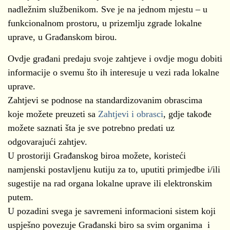
nadležnim službenikom. Sve je na jednom mjestu – u
funkcionalnom prostoru, u prizemlju zgrade lokalne
uprave, u Građanskom birou.
Ovdje građani predaju svoje zahtjeve i ovdje mogu dobiti
informacije o svemu što ih interesuje u vezi rada lokalne
uprave.
Zahtjevi se podnose na standardizovanim obrascima
koje možete preuzeti sa
Zahtjevi i obrasci
, gdje takođe
možete saznati šta je sve potrebno predati uz
odgovarajući zahtjev.
U prostoriji Građanskog biroa možete, koristeći
namjenski postavljenu kutiju za to, uputiti primjedbe i/ili
sugestije na rad organa lokalne uprave ili elektronskim
putem.
U pozadini svega je savremeni informacioni sistem koji
uspješno povezuje Građanski biro sa svim organima i