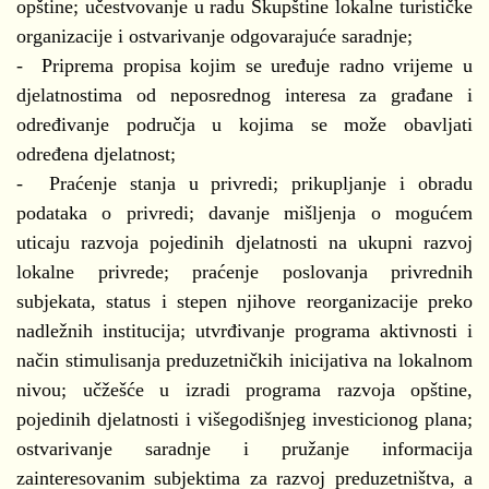
opštine; učestvovanje u radu Skupštine lokalne turističke
organizacije i ostvarivanje odgovarajuće saradnje;
- Priprema propisa kojim se uređuje radno vrijeme u
djelatnostima od neposrednog interesa za građane i
određivanje područja u kojima se može obavljati
određena djelatnost;
- Praćenje stanja u privredi; prikupljanje i obradu
podataka o privredi; davanje mišljenja o mogućem
uticaju razvoja pojedinih djelatnosti na ukupni razvoj
lokalne privrede; praćenje poslovanja privrednih
subjekata, status i stepen njihove reorganizacije preko
nadležnih institucija; utvrđivanje programa aktivnosti i
način stimulisanja preduzetničkih inicijativa na lokalnom
nivou; učžešće u izradi programa razvoja opštine,
pojedinih djelatnosti i višegodišnjeg investicionog plana;
ostvarivanje saradnje i pružanje informacija
zainteresovanim subjektima za razvoj preduzetništva, a