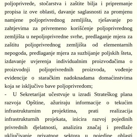
poljoprivrede, stočarstva i zaštite bilja i pripremanje
propisa iz ove oblasti, davanje saglasnosti za promjenu
namjene poljoprivrednog zemljišta, rješavanje po
zahtjevima za privremeno korišćenje poljoprivrednog
zemljišta u nepoljoprivredne svrhe, predlaganje mjera za
zaštitu poljoprivrednog zemljišta od elementarnih
nepogoda, predlaganje mjera za suzbijanje poljskih šteta,
izdavanje uvjerenja individualnim proizvođačima o
proizvodnji poljoprivrednih proizvoda, vođenje
evidencije o staračkim nadoknadama domaćinstvima
koja se isključivo bave poljoprivredom;
- U Sekretarijat učestvuje u izradi Strateškog plana
razvoja Opštine, ažuriraju informacije o tekućim
infrastrukturnim projektima, prati realizacija
infrastrukturnih projekata, inicira razvoj pojedinih
privrednih djelatnosti, analizira značaj i predlaže
uključivanje privatnog sektora u pojedine oblasti