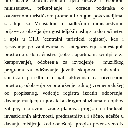
informacije koordinacionom tijelu države i resornom
ministarstvu, prikupljanje i obradu podataka o
ostvarenom turističkom prometu i drugim pokazateljima,
saradnju sa Monstatom i nadležnim ministarstvom,
prijave za obavljanje ugostiteljskih usluga u domaćinstvu
i upis u CTR (centralni turisticki registar), kao i
rješavanje po zahtjevima za kategorizaciju smještajnih
prostorija u domaćinstvu (sobe , apartmani, zemljište za
kampovanje), odobrenja za izvodjenje muzičkog
programa za održavanje javnih skupova, zabavnih i
sportskih priredbi i drugih aktivnosti na otvorenom
prostoru, odobrenja za produženje radnog vremena dužeg
od propisanog, vođenje registra izdatih odobrenja,
davanje mišljenja i podataka drugim službama na njihov
zahtjev, a u svrhu izrade planova, programa i budućih
investicionih aktivnosti, preduzetništva i slično, učešće u
davanju mišljenja kod donošenja propisa prvenstveno iz