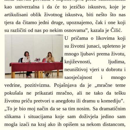
kao univerzalna i da će to jezičko iskustvo, koje je
artikulisani oblik životnog iskustva, biti nešto što nas
tjera da čitamo jedni druge, upoznajemo, čak i one koji
su različiti od nas po nekim osnovama”, kazala je Čilić.
U pričama o likovima koji
su životni junaci, upleteno je
mnogo ljubavi prema životu,
književnosti, ljudima,
neuništivoj vjeri u dobrotu i
saosjećajnost i mnogo
vedrine, pozitivizma. Pojašnjava da je „mračne teme
pokušala ne prikazati mračno, ali ne tako da tešku
životnu priču pretvori u anegdotu ili dramu u komediju”.
„To je bio moj način da se sa tim nosim. Sa dramatičnim
slikama i situacijama koje sam doživjela jedino sam
mogla izaći na kraj ako ih opišem sa nekom distancom,