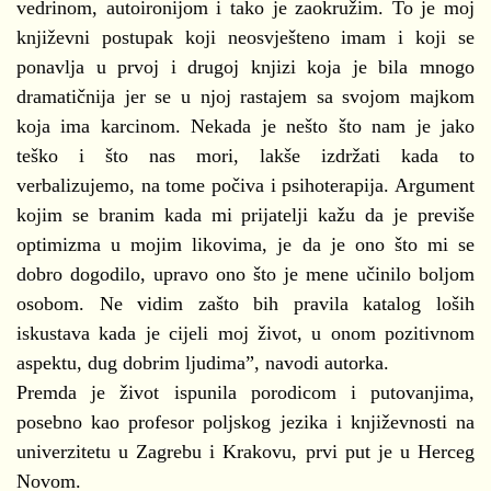
vedrinom, autoironijom i tako je zaokružim. To je moj
književni postupak koji neosvješteno imam i koji se
ponavlja u prvoj i drugoj knjizi koja je bila mnogo
dramatičnija jer se u njoj rastajem sa svojom majkom
koja ima karcinom. Nekada je nešto što nam je jako
teško i što nas mori, lakše izdržati kada to
verbalizujemo, na tome počiva i psihoterapija. Argument
kojim se branim kada mi prijatelji kažu da je previše
optimizma u mojim likovima, je da je ono što mi se
dobro dogodilo, upravo ono što je mene učinilo boljom
osobom. Ne vidim zašto bih pravila katalog loših
iskustava kada je cijeli moj život, u onom pozitivnom
aspektu, dug dobrim ljudima”, navodi autorka.
Premda je život ispunila porodicom i putovanjima,
posebno kao profesor poljskog jezika i književnosti na
univerzitetu u Zagrebu i Krakovu, prvi put je u Herceg
Novom.