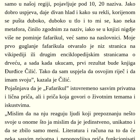
samo u našoj regiji, pojavljuje pod 10, 20 naziva. Jako
dobro uspjeva, daje divan hlad i kako su rekli, korijenom
se pušta duboko, duboko u tlo i to mi se, kao neka
metafora, činilo zgodnim za naziv, iako se u knjizi nigdje
više ne pominje fafarikul, već samo na naslovnici. Moje
prvo guglanje fafarikula otvaralo je niz stranica na
vikipediji ili drugim enciklopedijskim stranicama o
drveću, a sada kada ukucam, prvi rezultat bude knjiga
Đurđice Čilić. Tako da sam uspjela da osvojim riječ i da
imam svoju”, kazala je Čilić.
Pojašnjava da je „Fafarikul” istovremeno sasvim privatna
i lična priča, ali i priča koja govori o životnim temama i
iskustvima.
„Mislim da na nju reaguju ljudi koji prepoznanju nešto
svoje u onome što ja mislim da je jedinstveno, unikatno i
da se zbilo samo meni. Literatura i računa na to da će
neka sasvim privatna i neponovljiva priča funkcionisati