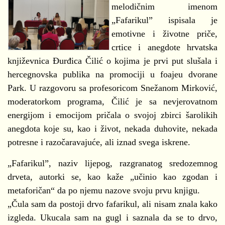
melodičnim imenom
„Fafarikul” ispisala je
emotivne i životne priče,
crtice i anegdote hrvatska
književnica Đurđica Čilić o kojima je prvi put slušala i
hercegnovska publika na promociji u foajeu dvorane
Park. U razgovoru sa profesoricom Snežanom Mirković,
moderatorkom programa, Čilić je sa nevjerovatnom
energijom i emocijom pričala o svojoj zbirci šarolikih
anegdota koje su, kao i život, nekada duhovite, nekada
potresne i razočaravajuće, ali iznad svega iskrene.
„Fafarikul”, naziv lijepog, razgranatog sredozemnog
drveta, autorki se, kao kaže „učinio kao zgodan i
metaforičan“ da po njemu nazove svoju prvu knjigu.
„Čula sam da postoji drvo fafarikul, ali nisam znala kako
izgleda. Ukucala sam na gugl i saznala da se to drvo,