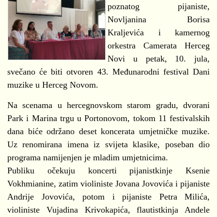
poznatog pijaniste,
Novljanina Borisa
Kraljevića i kamernog
orkestra Camerata Herceg
Novi u petak, 10. jula,
svečano će biti otvoren 43. Međunarodni festival Dani
muzike u Herceg Novom.
Na scenama u hercegnovskom starom gradu, dvorani
Park i Marina trgu u Portonovom, tokom 11 festivalskih
dana biće održano deset koncerata umjetničke muzike.
Uz renomirana imena iz svijeta klasike, poseban dio
programa namijenjen je mladim umjetnicima.
Publiku očekuju koncerti pijanistkinje Ksenie
Vokhmianine, zatim violiniste Jovana Jovovića i pijaniste
Andrije Jovovića, potom i pijaniste Petra Milića,
violiniste Vujadina Krivokapića, flautistkinja Andele