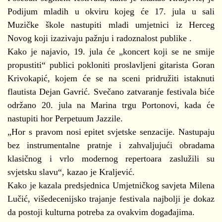
Podijum mladih u okviru kojeg će 17. jula u sali
Muzičke škole nastupiti mladi umjetnici iz Herceg
Novog koji izazivaju pažnju i radoznalost publike .
Kako je najavio, 19. jula će „koncert koji se ne smije
propustiti“ publici pokloniti proslavljeni gitarista Goran
Krivokapić, kojem će se na sceni pridružiti istaknuti
flautista Dejan Gavrić. Svečano zatvaranje festivala biće
održano 20. jula na Marina trgu Portonovi, kada će
nastupiti hor Perpetuum Jazzile.
„Hor s pravom nosi epitet svjetske senzacije. Nastupaju
bez instrumentalne pratnje i zahvaljujući obradama
klasičnog i vrlo modernog repertoara zaslužili su
svjetsku slavu“, kazao je Kraljević.
Kako je kazala predsjednica Umjetničkog savjeta Milena
Lučić, višedecenijsko trajanje festivala najbolji je dokaz
da postoji kulturna potreba za ovakvim događajima.