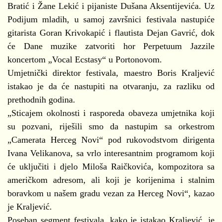
Bratić i Žane Lekić i pijaniste Dušana Aksentijevića. Uz
Podijum mladih, u samoj završnici festivala nastupiće
gitarista Goran Krivokapić i flautista Dejan Gavrić, dok
će Dane muzike zatvoriti hor Perpetuum Jazzile
koncertom „Vocal Ecstasy“ u Portonovom.
Umjetnički direktor festivala, maestro Boris Kraljević
istakao je da će nastupiti na otvaranju, za razliku od
prethodnih godina.
„Sticajem okolnosti i rasporeda obaveza umjetnika koji
su pozvani, riješili smo da nastupim sa orkestrom
„Camerata Herceg Novi“ pod rukovodstvom dirigenta
Ivana Velikanova, sa vrlo interesantnim programom koji
će uključiti i djelo Miloša Raičkovića, kompozitora sa
američkom adresom, ali koji je korijenima i stalnim
boravkom u našem gradu vezan za Herceg Novi“, kazao
je Kraljević.
Poseban segment festivala, kako je istakao Kraljević, je