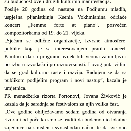
su budućnost ove i drugih kulturnih manifestacija.
Poslije 20 godina od nastupa na Podijumu mladih,
uspješna pijanistkinja Ksenia Vokhmianina održaće
koncert „Femme forte at piano“, posvećen
kompozitorkama od 19. do 21. vijeka.
„Sjećam se odlične organizacije, izvrsne atmosfere,
publike koja je sa interesovanjem pratila koncert.
Pamtim i da su programi uvijek bili veoma zanimljivi i
po izboru izvođača i po raznovrsnosti. I ovog puta vidim
da se grad kulturno raste i razvija. Radujem se da sa
publikom podijelim program i novi nastup“, kazala je
umjetnica.
PR menadžerka rizorta Portonovi, Jovana Živković je
kazala da je saradnja sa festivalom za njih velika čast.
„Ove godine obilježavamo sedam godina od otvaranja
rizorta i od početka smo se trudili da budemo dio lokalne
zajednice na smislen i svrsishodan način, te da sve ono