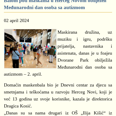
Balom pod maskama u Herceg Novom obilježen
Međunarodni dan osoba sa autizmom
02 april 2024
Maskirana družina, uz
muziku i igru, podršku
prijatelja, nastavnika i
asistenata, danas je u foajeu
Dvorane Park obilježila
Međunarodni dan osoba sa
autizmom – 2. april.
Domaćin maskenbala bio je Dnevni centar za djecu sa
smetnjama i teškoćama u razvoju Herceg Novi, koji je
već 13 godina uz svoje korisnike, kazala je direktorica
Dragica Kosić.
„Danas su sa nama drugari iz OŠ „Ilija Kišić“ iz