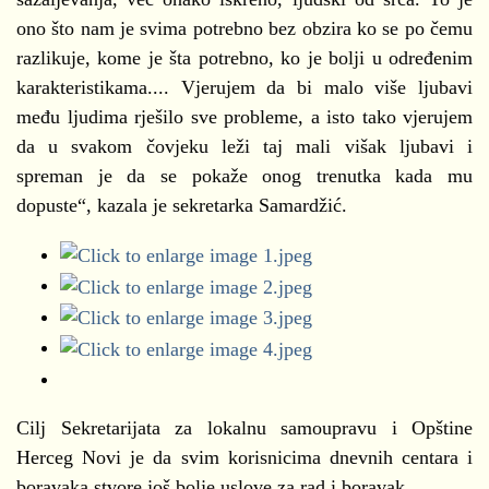
ono što nam je svima potrebno bez obzira ko se po čemu
razlikuje, kome je šta potrebno, ko je bolji u određenim
karakteristikama.... Vjerujem da bi malo više ljubavi
među ljudima rješilo sve probleme, a isto tako vjerujem
da u svakom čovjeku leži taj mali višak ljubavi i
spreman je da se pokaže onog trenutka kada mu
dopuste“, kazala je sekretarka Samardžić.
Cilj Sekretarijata za lokalnu samoupravu i Opštine
Herceg Novi je da svim korisnicima dnevnih centara i
boravaka stvore još bolje uslove za rad i boravak.