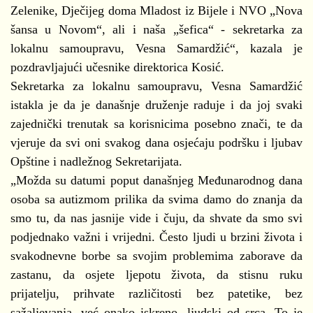
Zelenike, Dječijeg doma Mladost iz Bijele i NVO „Nova
šansa u Novom“, ali i naša „šefica“ - sekretarka za
lokalnu samoupravu, Vesna Samardžić“, kazala je
pozdravljajući učesnike direktorica Kosić.
Sekretarka za lokalnu samoupravu, Vesna Samardžić
istakla je da je današnje druženje raduje i da joj svaki
zajednički trenutak sa korisnicima posebno znači, te da
vjeruje da svi oni svakog dana osjećaju podršku i ljubav
Opštine i nadležnog Sekretarijata.
„Možda su datumi poput današnjeg Međunarodnog dana
osoba sa autizmom prilika da svima damo do znanja da
smo tu, da nas jasnije vide i čuju, da shvate da smo svi
podjednako važni i vrijedni. Često ljudi u brzini života i
svakodnevne borbe sa svojim problemima zaborave da
zastanu, da osjete ljepotu života, da stisnu ruku
prijatelju, prihvate različitosti bez patetike, bez
sažaljevanja, već onako iskreno, ljudski od srca. To je