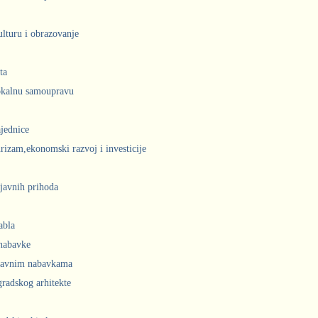
ulturu i obrazovanje
ta
lokalnu samoupravu
jednice
urizam,ekonomski razvoj i investicije
javnih prihoda
abla
 nabavke
 javnim nabavkama
radskog arhitekte