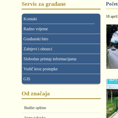
Servis za građane
Počet
18 apri
Kontakt
Radno vrijeme
Građanski biro
Zahtjevi i obrasci
Slobodan pristup informacijama
Vodič kroz postupke
GIS
Od značaja
Budžet opštine
Javne nabavke