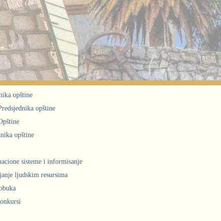
nika opštine
 Predsjednika opštine
Opštine
nika opštine
acione sisteme i informisanje
janje ljudskim resursima
obuka
konkursi