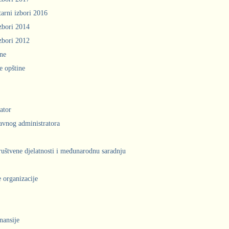
arni izbori 2016
zbori 2014
zbori 2012
ine
e opštine
ator
avnog administratora
društvene djelatnosti i međunarodnu saradnju
 organizacije
inansije