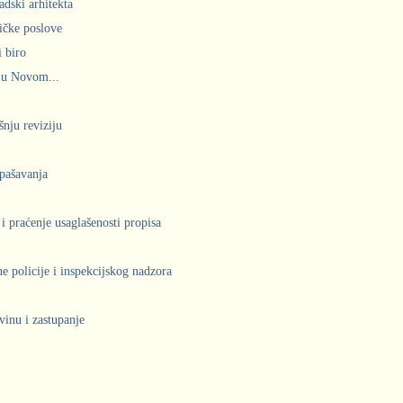
adski arhitekta
ičke poslove
 biro
 u Novom...
šnju reviziju
spašavanja
 i praćenje usaglašenosti propisa
 policije i inspekcijskog nadzora
vinu i zastupanje