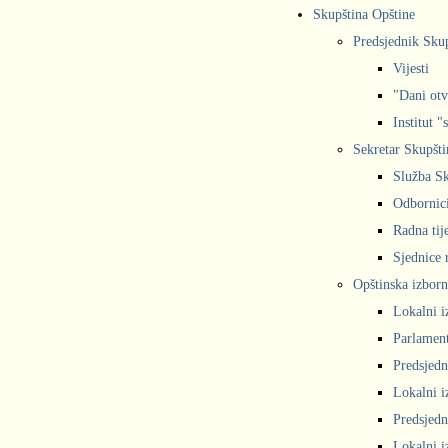
Skupština Opštine
Predsjednik Sku
Vijesti
"Dani otv
Institut "
Sekretar Skupšti
Služba Sk
Odbornic
Radna tij
Sjednice r
Opštinska izborn
Lokalni i
Parlament
Predsjedn
Lokalni i
Predsjedn
Lokalni i