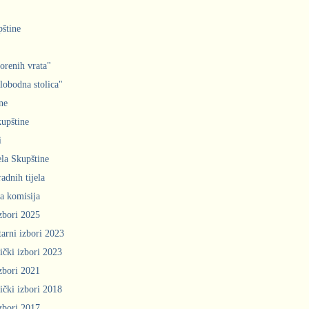
pštine
orenih vrata"
slobodna stolica"
ne
upštine
i
ela Skupštine
adnih tijela
a komisija
zbori 2025
arni izbori 2023
ički izbori 2023
zbori 2021
ički izbori 2018
zbori 2017