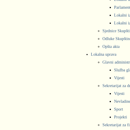
Parlament
Lokalni i
Lokalni i
Sjednice Skupšt
Odluke Skupštin
Opšta akta
Lokalna uprava
Glavni administr
Služba gl
Vijesti
Sekretarijat za 
Vijesti
Nevladine
Sport
Projekti
Sekretarijat za f