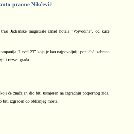
 auto-praone Nikčević
 trasi Jadranske magistrale iznad hotela “Vojvodina”, od kuće
kompanija “Level 23” koja je kao najpovoljniji ponuđač izabrana
ju i razvoj grada.
 koji će značajan dio biti usmjeren na izgradnju potpornog zida,
o biti izgrađen do obližnjeg mosta.