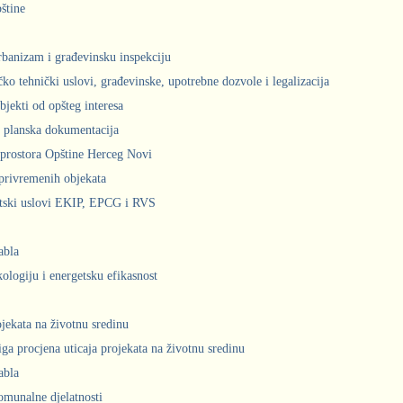
štine
urbanizam i građevinsku inspekciju
čko tehnički uslovi, građevinske, upotrebne dozvole i legalizacija
bjekti od opšteg interesa
 planska dokumentacija
prostora Opštine Herceg Novi
privremenih objekata
ntski uslovi EKIP, EPCG i RVS
abla
kologiju i energetsku efikasnost
ojekata na životnu sredinu
iga procjena uticaja projekata na životnu sredinu
abla
komunalne djelatnosti