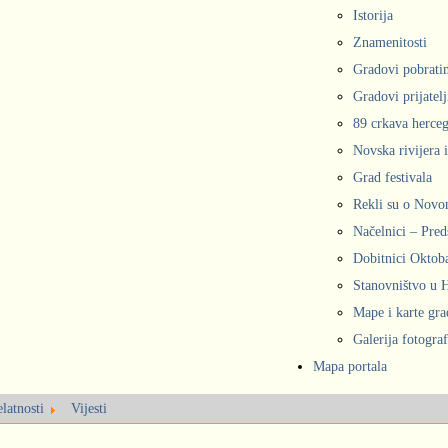
Istorija
Znamenitosti
Gradovi pobrati
Gradovi prijatelj
89 crkava herce
Novska rivijera 
Grad festivala
Rekli su o Nov
Načelnici – Pred
Dobitnici Oktob
Stanovništvo u
Mape i karte gr
Galerija fotograf
Mapa portala
latnosti
Vijesti