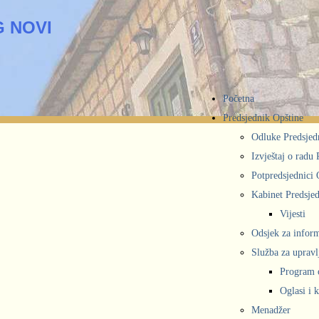
 NOVI
Početna
Predsjednik Opštine
Odluke Predsjed
Izvještaj o radu
Potpredsjednici 
Kabinet Predsjed
Vijesti
Odsjek za inform
Služba za upravl
Program 
Oglasi i 
Menadžer