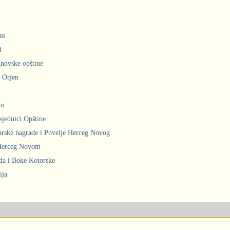
mi
i
gnovske opštine
i Orjen
om
sjednici Opštine
arske nagrade i Povelje Herceg Novog
 Herceg Novom
ada i Boke Kotorske
ija