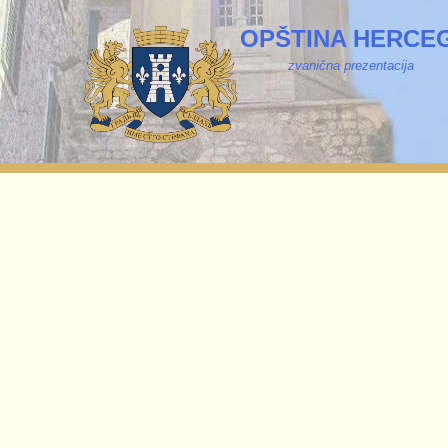
OPŠTINA HERCEG
zvanična prezentacija