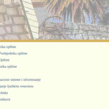
nika opštine
 Predsjednika opštine
Opštine
nika opštine
acione sisteme i informisanje
janje ljudskim resursima
obuka
konkursi