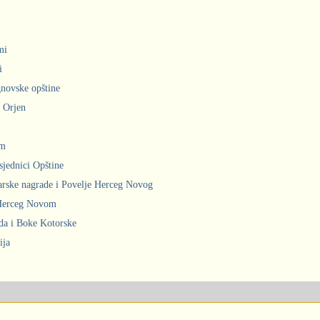
mi
i
gnovske opštine
i Orjen
om
sjednici Opštine
arske nagrade i Povelje Herceg Novog
 Herceg Novom
ada i Boke Kotorske
ija