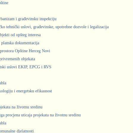
štine
urbanizam i građevinsku inspekciju
čko tehnički uslovi, građevinske, upotrebne dozvole i legalizacija
bjekti od opšteg interesa
 planska dokumentacija
prostora Opštine Herceg Novi
privremenih objekata
ntski uslovi EKIP, EPCG i RVS
abla
kologiju i energetsku efikasnost
ojekata na životnu sredinu
iga procjena uticaja projekata na životnu sredinu
abla
komunalne djelatnosti