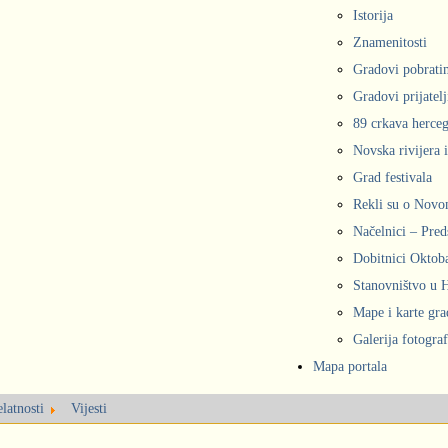
Istorija
Znamenitosti
Gradovi pobrati
Gradovi prijatelj
89 crkava herce
Novska rivijera 
Grad festivala
Rekli su o Nov
Načelnici – Pred
Dobitnici Oktob
Stanovništvo u
Mape i karte gr
Galerija fotograf
Mapa portala
latnosti
Vijesti