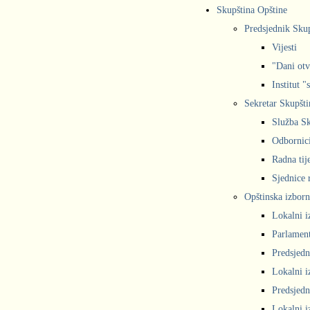
Skupština Opštine
Predsjednik Sku
Vijesti
"Dani otv
Institut "
Sekretar Skupšti
Služba Sk
Odbornic
Radna tij
Sjednice r
Opštinska izborn
Lokalni i
Parlament
Predsjedn
Lokalni i
Predsjedn
Lokalni i