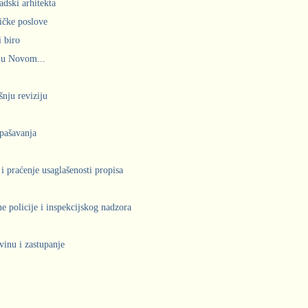
adski arhitekta
ičke poslove
 biro
 u Novom...
šnju reviziju
spašavanja
 i praćenje usaglašenosti propisa
 policije i inspekcijskog nadzora
vinu i zastupanje