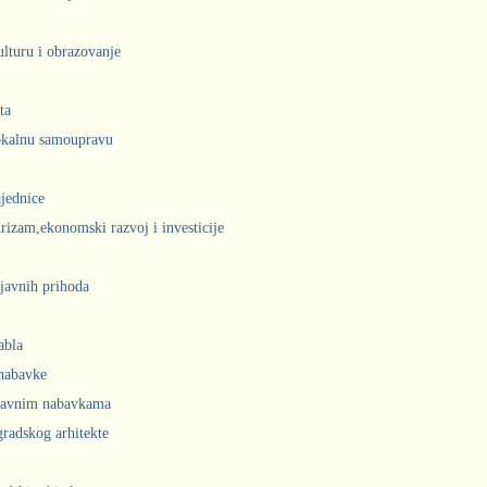
ulturu i obrazovanje
ta
lokalnu samoupravu
jednice
urizam,ekonomski razvoj i investicije
javnih prihoda
abla
 nabavke
 javnim nabavkama
radskog arhitekte