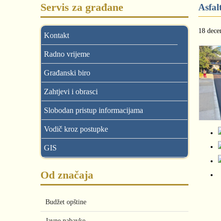
Servis za građane
Asfal
18 dece
Kontakt
Radno vrijeme
Građanski biro
Zahtjevi i obrasci
Slobodan pristup informacijama
Vodič kroz postupke
GIS
Od značaja
Budžet opštine
Javne nabavke