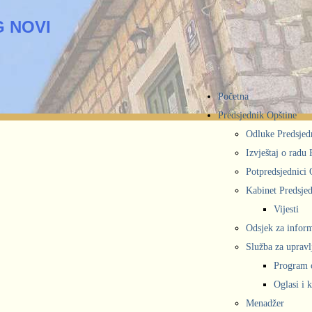
 NOVI
Početna
Predsjednik Opštine
Odluke Predsjed
Izvještaj o radu
Potpredsjednici 
Kabinet Predsjed
Vijesti
Odsjek za inform
Služba za upravl
Program 
Oglasi i 
Menadžer