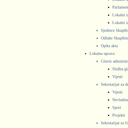
Parlament
Lokalni i
Lokalni i
Sjednice Skupšt
Odluke Skupštin
Opšta akta
Lokalna uprava
Glavni administr
Služba gl
Vijesti
Sekretarijat za 
Vijesti
Nevladine
Sport
Projekti
Sekretarijat za f