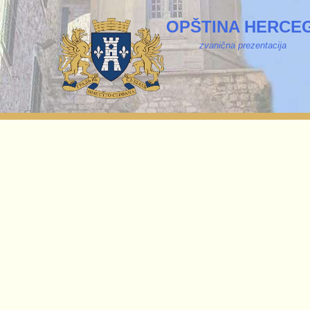
OPŠTINA HERCEG
zvanična prezentacija