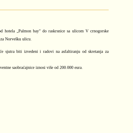
i od hotela „Palmon bay“ do raskrsnice sa ulicom V crnogorske
a za Norvešku ulicu.
e sjutra biti izvedeni i radovi na asfaltiranju od skretanja za
ventne saobraćajnice iznosi više od 200.000 eura.