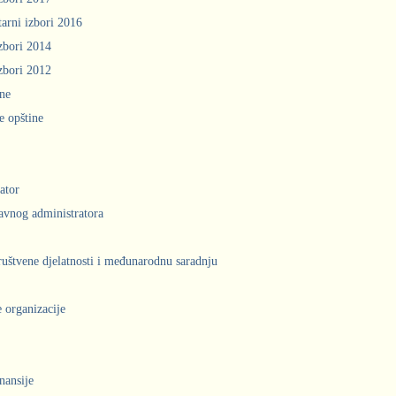
arni izbori 2016
zbori 2014
zbori 2012
ine
e opštine
ator
avnog administratora
društvene djelatnosti i međunarodnu saradnju
 organizacije
inansije