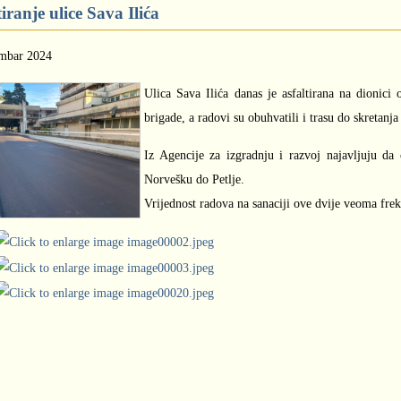
tiranje ulice Sava Ilića
mbar 2024
Ulica Sava Ilića danas je asfaltirana na dionic
brigade, a radovi su obuhvatili i trasu do skretanj
Iz Agencije za izgradnju i razvoj najavljuju da ć
Norvešku do Petlje.
Vrijednost radova na sanaciji ove dvije veoma frek