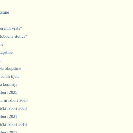
pštine
orenih vrata"
slobodna stolica"
ne
upštine
i
ela Skupštine
adnih tijela
a komisija
zbori 2025
arni izbori 2023
ički izbori 2023
zbori 2021
ički izbori 2018
zbori 2017