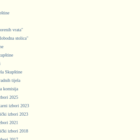
pštine
orenih vrata"
slobodna stolica"
ne
upštine
i
ela Skupštine
adnih tijela
a komisija
zbori 2025
arni izbori 2023
ički izbori 2023
zbori 2021
ički izbori 2018
zbori 2017