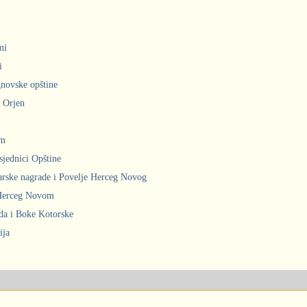
mi
i
gnovske opštine
i Orjen
om
sjednici Opštine
arske nagrade i Povelje Herceg Novog
 Herceg Novom
ada i Boke Kotorske
ija