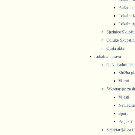
Parlament
Lokalni i
Lokalni i
Sjednice Skupšt
Odluke Skupštin
Opšta akta
Lokalna uprava
Glavni administr
Služba gl
Vijesti
Sekretarijat za 
Vijesti
Nevladine
Sport
Projekti
Sekretarijat za f