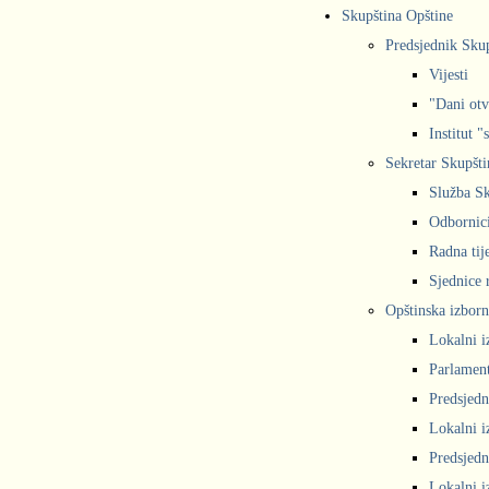
Skupština Opštine
Predsjednik Sku
Vijesti
"Dani otv
Institut "
Sekretar Skupšti
Služba Sk
Odbornic
Radna tij
Sjednice r
Opštinska izborn
Lokalni i
Parlament
Predsjedn
Lokalni i
Predsjedn
Lokalni i