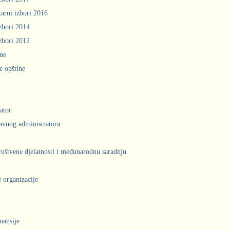
arni izbori 2016
zbori 2014
zbori 2012
ine
e opštine
ator
avnog administratora
društvene djelatnosti i međunarodnu saradnju
 organizacije
inansije