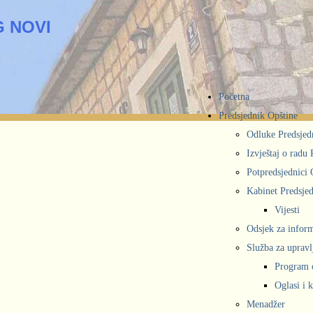
 NOVI
Početna
Predsjednik Opštine
Odluke Predsjed
Izvještaj o radu
Potpredsjednici 
Kabinet Predsjed
Vijesti
Odsjek za inform
Služba za upravl
Program 
Oglasi i 
Menadžer