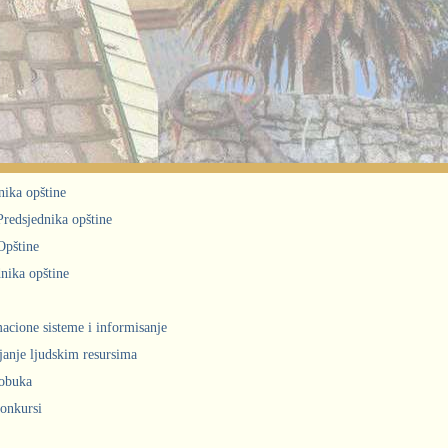
nika opštine
 Predsjednika opštine
Opštine
nika opštine
acione sisteme i informisanje
janje ljudskim resursima
obuka
konkursi