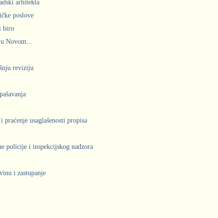
adski arhitekta
ičke poslove
 biro
 u Novom...
šnju reviziju
spašavanja
 i praćenje usaglašenosti propisa
 policije i inspekcijskog nadzora
vinu i zastupanje