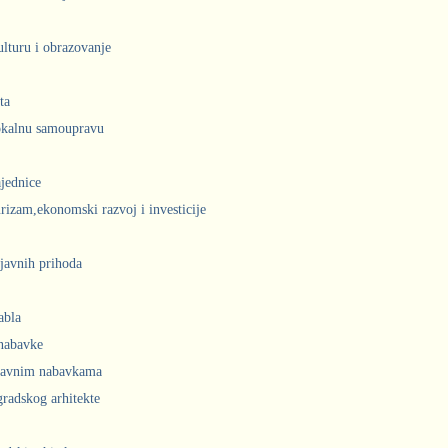
ulturu i obrazovanje
ta
lokalnu samoupravu
jednice
urizam,ekonomski razvoj i investicije
javnih prihoda
abla
 nabavke
 javnim nabavkama
radskog arhitekte