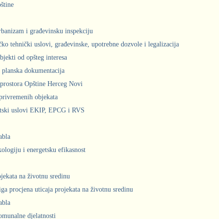
štine
urbanizam i građevinsku inspekciju
čko tehnički uslovi, građevinske, upotrebne dozvole i legalizacija
bjekti od opšteg interesa
 planska dokumentacija
prostora Opštine Herceg Novi
privremenih objekata
ntski uslovi EKIP, EPCG i RVS
abla
kologiju i energetsku efikasnost
ojekata na životnu sredinu
iga procjena uticaja projekata na životnu sredinu
abla
komunalne djelatnosti