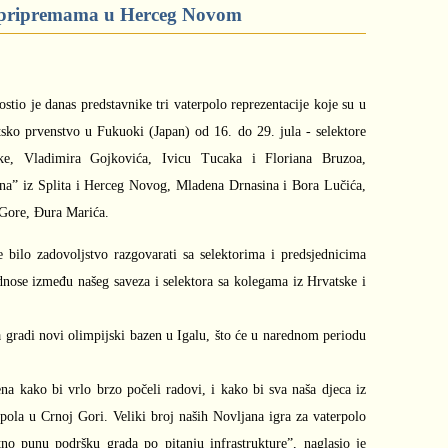
na pripremama u Herceg Novom
tio je danas predstavnike tri vaterpolo reprezentacije koje su u
ko prvenstvo u Fukuoki (Japan) od 16. do 29. jula - selektore
ske, Vladimira Gojkovića, Ivicu Tucaka i Floriana Bruzoa,
ana” iz Splita i Herceg Novog, Mladena Drnasina i Bora Lučića,
 Gore, Đura Marića.
e bilo zadovoljstvo razgovarati sa selektorima i predsjednicima
 odnose između našeg saveza i selektora sa kolegama iz Hrvatske i
 gradi novi olimpijski bazen u Igalu, što će u narednom periodu
 kako bi vrlo brzo počeli radovi, i kako bi sva naša djeca iz
ola u Crnoj Gori. Veliki broj naših Novljana igra za vaterpolo
tno punu podršku grada po pitanju infrastrukture”, naglasio je