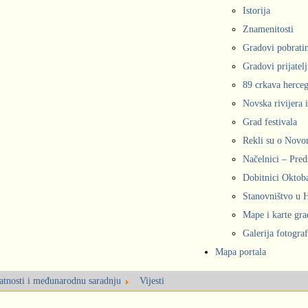
Istorija
Znamenitosti
Gradovi pobrati
Gradovi prijatelj
89 crkava herce
Novska rivijera 
Grad festivala
Rekli su o Nov
Načelnici – Pred
Dobitnici Oktob
Stanovništvo u
Mape i karte gr
Galerija fotograf
Mapa portala
latnosti i međunarodnu saradnju
Vijesti