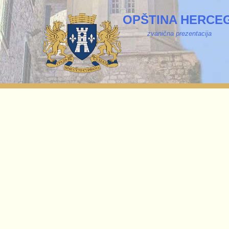
OPŠTINA HERCEG
zvanična prezentacija