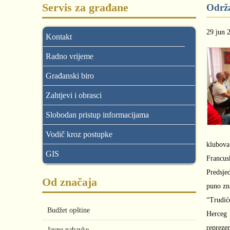
Servis za građane
Održa
29 jun 
Kontakt
Radno vrijeme
Građanski biro
Zahtjevi i obrasci
Slobodan pristup informacijama
Vodič kroz postupke
klubova 
GIS
Francus
Predsje
Od značaja
puno zn
“Trudić
Budžet opštine
Herceg 
repreze
Javne nabavke