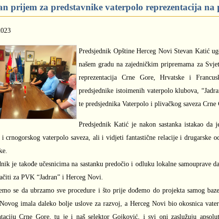
n prijem za predstavnike vaterpolo reprezentacija 
2023
Predsjednik Opštine Herceg Novi Stevan Katić ugos
našem gradu na zajedničkim pripremama za Svjets
reprezentacija Crne Gore, Hrvatske i Francu
predsjednike istoimenih vaterpolo klubova, “Jadr
te predsjednika Vaterpolo i plivačkog saveza Crne
Predsjednik Katić je nakon sastanka istakao da j
i crnogorskog vaterpolo saveza, ali i vidjeti fantastične relacije i drugarske
ke.
dnik je takođe učesnicima na sastanku predočio i odluku lokalne samouprave da
ačiti za PVK “Jadran” i Herceg Novi.
emo se da ubrzamo sve procedure i što prije dođemo do projekta samog bazena
Novog imala daleko bolje uslove za razvoj, a Herceg Novi bio okosnica vaterp
ntaciju Crne Gore, tu je i naš selektor Gojković, i svi oni zaslužuju apsolu