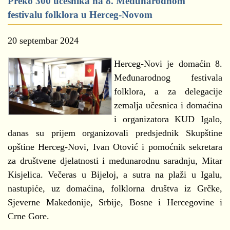
Preko 300 učesnika na 8. Međunarodnom
festivalu folklora u Herceg-Novom
20 septembar 2024
Herceg-Novi je domaćin 8.
Međunarodnog festivala
folklora, a za delegacije
zemalja učesnica i domaćina
i organizatora KUD Igalo,
danas su prijem organizovali predsjednik Skupštine
opštine Herceg-Novi, Ivan Otović i pomoćnik sekretara
za društvene djelatnosti i međunarodnu saradnju, Mitar
Kisjelica. Večeras u Bijeloj, a sutra na plaži u Igalu,
nastupiće, uz domaćina, folklorna društva iz Grčke,
Sjeverne Makedonije, Srbije, Bosne i Hercegovine i
Crne Gore.