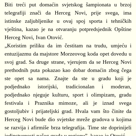
Biti treći put domaćin svjetskog šampionata u brzoj
telegrafiji znači da Herceg Novi, prije svega, ima
istinske zaljubljenike u ovaj spoj sporta i tehničkih
vještina, kazao je na otvaranju potpredsjednik Opštine
Herceg Novi, Ivan Otović.
„Koristim priliku da im čestitam na trudu, umjeću i
entuzijazmu da majstore Morzeovog koda opet dovedu u
svoj grad. Sa druge strane, vjerujem da se Herceg Novi
prethodnih puta pokazao kao dobar domaćin zbog čega
ste opet sa nama. Znajte da ste u gradu koji je
podjednako istorijski, tradicionalan i moderan,
podjednako njeguje kulturu, sport i olimpizam, gradu
festivala i Praznika mimoze, ali je iznad svega
gostoljubiv i prijateljski grad. Hvala vam što činite da
Herceg Novi bude dio svjetske mreže gradova u kojima
se razvija i afirmiše brza telegrafija. Time ste doprinijeli
jedinstvenosti našeg grada u regionu”, kazao je Otović.