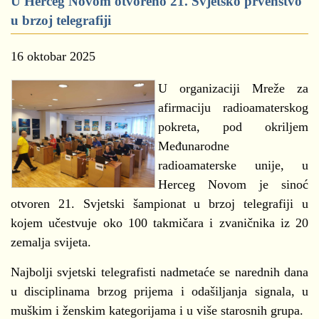
U Herceg Novom otvoreno 21. Svjetsko prvenstvo
u brzoj telegrafiji
16 oktobar 2025
U organizaciji Mreže za
afirmaciju radioamaterskog
pokreta, pod okriljem
Međunarodne
radioamaterske unije, u
Herceg Novom je sinoć
otvoren 21. Svjetski šampionat u brzoj telegrafiji u
kojem učestvuje oko 100 takmičara i zvaničnika iz 20
zemalja svijeta.
Najbolji svjetski telegrafisti nadmetaće se narednih dana
u disciplinama brzog prijema i odašiljanja signala, u
muškim i ženskim kategorijama i u više starosnih grupa.