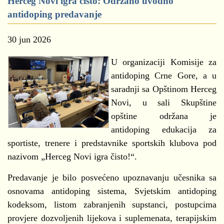
Herceg Novi igra čisto: Održano uvodno
antidoping predavanje
30 jun 2026
U organizaciji Komisije za
antidoping Crne Gore, a u
saradnji sa Opštinom Herceg
Novi, u sali Skupštine
opštine održana je
antidoping edukacija za
sportiste, trenere i predstavnike sportskih klubova pod
nazivom „Herceg Novi igra čisto!“.
Predavanje je bilo posvećeno upoznavanju učesnika sa
osnovama antidoping sistema, Svjetskim antidoping
kodeksom, listom zabranjenih supstanci, postupcima
provjere dozvoljenih lijekova i suplemenata, terapijskim