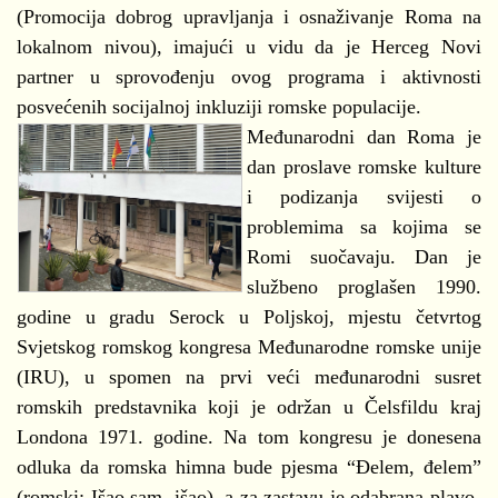
(Promocija dobrog upravljanja i osnaživanje Roma na
lokalnom nivou), imajući u vidu da je Herceg Novi
partner u sprovođenju ovog programa i aktivnosti
posvećenih socijalnoj inkluziji romske populacije.
Međunarodni dan Roma je
dan proslave romske kulture
i podizanja svijesti o
problemima sa kojima se
Romi suočavaju. Dan je
službeno proglašen 1990.
godine u gradu Serock u Poljskoj, mjestu četvrtog
Svjetskog romskog kongresa Međunarodne romske unije
(IRU), u spomen na prvi veći međunarodni susret
romskih predstavnika koji je održan u Čelsfildu kraj
Londona 1971. godine. Na tom kongresu je donesena
odluka da romska himna bude pjesma “Đelem, đelem”
(romski: Išao sam, išao), a za zastavu je odabrana plavo-