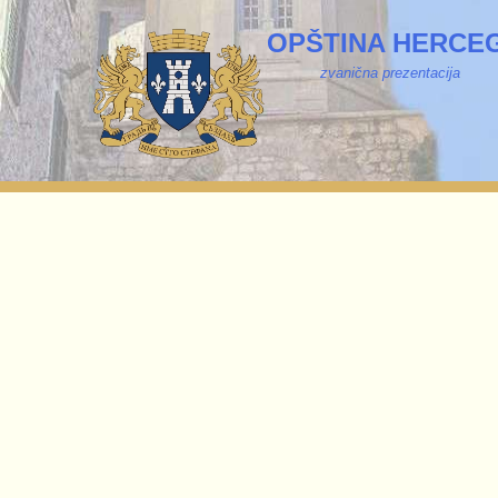
OPŠTINA HERCEG
zvanična prezentacija