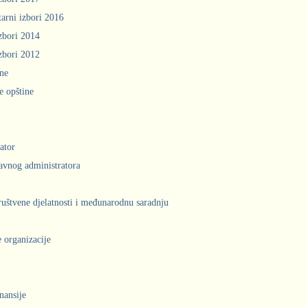
arni izbori 2016
zbori 2014
zbori 2012
ine
e opštine
ator
avnog administratora
društvene djelatnosti i međunarodnu saradnju
 organizacije
inansije