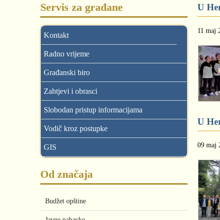
Servis za građane
U Her
11 maj 
Kontakt
Radno vrijeme
Građanski biro
Zahtjevi i obrasci
Slobodan pristup informacijama
U Her
Vodič kroz postupke
09 maj 
GIS
Od značaja
Budžet opštine
Javne nabavke