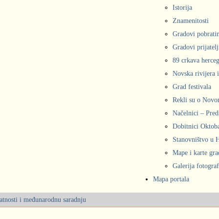
Istorija
Znamenitosti
Gradovi pobrati
Gradovi prijatelj
89 crkava herce
Novska rivijera 
Grad festivala
Rekli su o Nov
Načelnici – Pred
Dobitnici Oktob
Stanovništvo u
Mape i karte gr
Galerija fotograf
Mapa portala
latnosti i međunarodnu saradnju