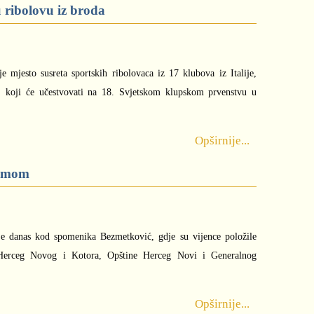
 ribolovu iz broda
 mjesto susreta sportskih ribolovaca iz 17 klubova iz Italije,
e, koji će učestvovati na 18. Svjetskom klupskom prvenstvu u
Opširnije...
izmom
e danas kod spomenika Bezmetković, gdje su vijence položile
rceg Novog i Kotora, Opštine Herceg Novi i Generalnog
Opširnije...