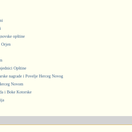
mi
i
gnovske opštine
i Orjen
om
sjednici Opštine
arske nagrade i Povelje Herceg Novog
 Herceg Novom
ada i Boke Kotorske
ija