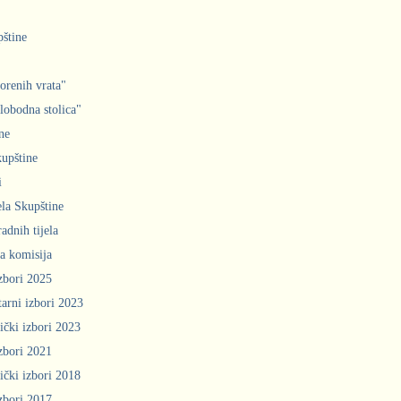
pštine
orenih vrata"
slobodna stolica"
ne
upštine
i
ela Skupštine
adnih tijela
a komisija
zbori 2025
arni izbori 2023
ički izbori 2023
zbori 2021
ički izbori 2018
zbori 2017