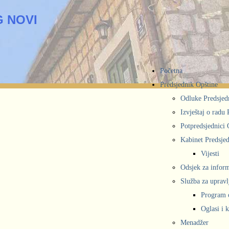
 NOVI
Početna
Predsjednik Opštine
Odluke Predsjed
Izvještaj o radu
Potpredsjednici 
Kabinet Predsjed
Vijesti
Odsjek za inform
Služba za upravl
Program 
Oglasi i 
Menadžer