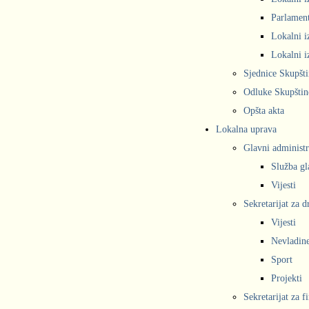
Parlament
Lokalni i
Lokalni i
Sjednice Skupšt
Odluke Skupštin
Opšta akta
Lokalna uprava
Glavni administr
Služba gl
Vijesti
Sekretarijat za 
Vijesti
Nevladine
Sport
Projekti
Sekretarijat za f