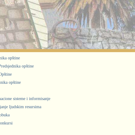
nika opštine
 Predsjednika opštine
Opštine
nika opštine
acione sisteme i informisanje
janje ljudskim resursima
obuka
konkursi