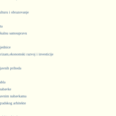
ulturu i obrazovanje
ta
lokalnu samoupravu
jednice
urizam,ekonomski razvoj i investicije
javnih prihoda
abla
 nabavke
 javnim nabavkama
radskog arhitekte