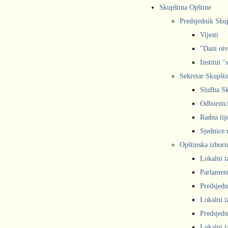
Skupština Opštine
Predsjednik Sku
Vijesti
"Dani otv
Institut "
Sekretar Skupšti
Služba Sk
Odbornic
Radna tij
Sjednice r
Opštinska izborn
Lokalni i
Parlament
Predsjedn
Lokalni i
Predsjedn
Lokalni i