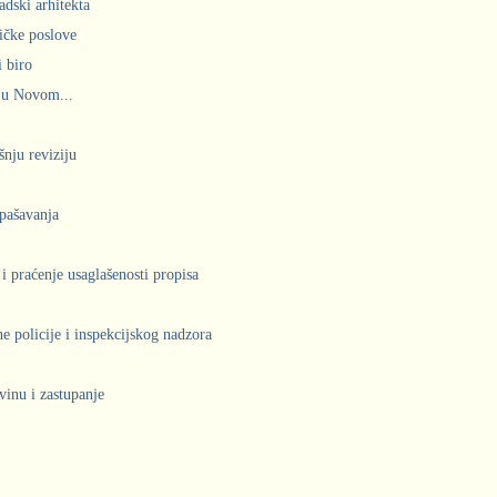
adski arhitekta
ičke poslove
 biro
 u Novom...
šnju reviziju
spašavanja
 i praćenje usaglašenosti propisa
 policije i inspekcijskog nadzora
vinu i zastupanje