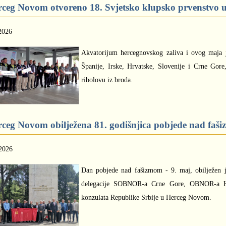
ceg Novom otvoreno 18. Svjetsko klupsko prvenstvo u
2026
Akvatorijum hercegnovskog zaliva i ovog maja je
Španije, Irske, Hrvatske, Slovenije i Crne Gor
ribolovu iz broda.
ceg Novom obilježena 81. godišnjica pobjede nad faš
2026
Dan pobjede nad fašizmom - 9. maj, obilježen j
delegacije SOBNOR-a Crne Gore, OBNOR-a He
konzulata Republike Srbije u Herceg Novom.