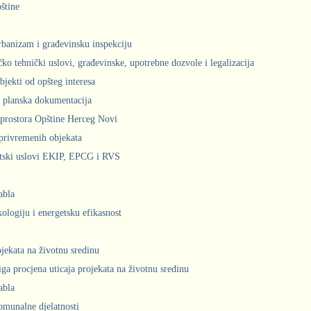
štine
urbanizam i građevinsku inspekciju
čko tehnički uslovi, građevinske, upotrebne dozvole i legalizacija
bjekti od opšteg interesa
 planska dokumentacija
prostora Opštine Herceg Novi
privremenih objekata
ntski uslovi EKIP, EPCG i RVS
abla
kologiju i energetsku efikasnost
ojekata na životnu sredinu
iga procjena uticaja projekata na životnu sredinu
abla
komunalne djelatnosti