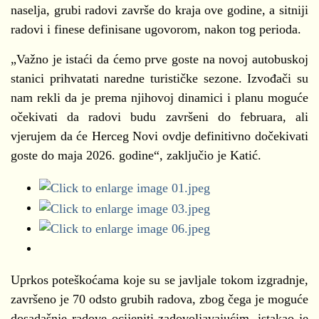
naselja, grubi radovi završe do kraja ove godine, a sitniji
radovi i finese definisane ugovorom, nakon tog perioda.
„Važno je istaći da ćemo prve goste na novoj autobuskoj
stanici prihvatati naredne turističke sezone. Izvođači su
nam rekli da je prema njihovoj dinamici i planu moguće
očekivati da radovi budu završeni do februara, ali
vjerujem da će Herceg Novi ovdje definitivno dočekivati
goste do maja 2026. godine“, zaključio je Katić.
Uprkos poteškoćama koje su se javljale tokom izgradnje,
završeno je 70 odsto grubih radova, zbog čega je moguće
dosadašnje radove ocijeniti zadovoljavajućim, istakao je