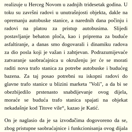
realizuje u Herceg Novom u zadnjih tridesetak godina. U
toku su završni radovi u unutrašnjosti objekta, dakle na
opremanju autobuske stanice, a narednih dana počinju i
radovi na platou za pristup autobusima. Slijedi
postavljanje behaton ploča, kao i priprema za buduće
asfaltiranje, a danas smo dogovarali i dinamiku radova
za dio posla koji je važan i zahtjevan. Podrazumijevaće
zatvaranje saobraćajnica u okruženju jer će se morati
raditi nova trafo stanica za potrebe autobuske i budućeg
bazena. Za taj posao potrebni su iskopni radovi do
glavne trafo stanice u blizini marketa "Voli", a da bi se
obezbijedilo prstenasto snabdijevanje ovog dijela,
moraće se buduća trafo stanica spajati na objekat
nekadašnje kod Titove vile“, kazao je Katić.
On je naglasio da je sa izvođačima dogovoreno da se,
zbog pristupne saobraćajnice i funkcionisanja ovog dijala