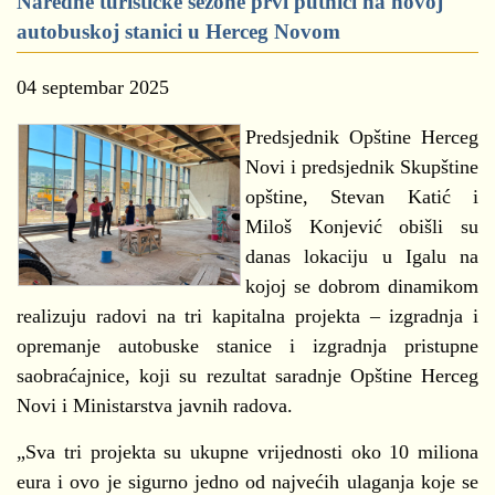
Naredne turističke sezone prvi putnici na novoj
autobuskoj stanici u Herceg Novom
04 septembar 2025
Predsjednik Opštine Herceg
Novi i predsjednik Skupštine
opštine, Stevan Katić i
Miloš Konjević obišli su
danas lokaciju u Igalu na
kojoj se dobrom dinamikom
realizuju radovi na tri kapitalna projekta – izgradnja i
opremanje autobuske stanice i izgradnja pristupne
saobraćajnice, koji su rezultat saradnje Opštine Herceg
Novi i Ministarstva javnih radova.
„Sva tri projekta su ukupne vrijednosti oko 10 miliona
eura i ovo je sigurno jedno od najvećih ulaganja koje se