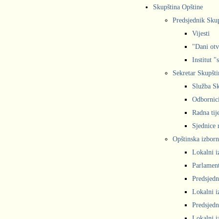
Skupština Opštine
Predsjednik Sku
Vijesti
"Dani otv
Institut "
Sekretar Skupšti
Služba Sk
Odbornic
Radna tij
Sjednice r
Opštinska izborn
Lokalni i
Parlament
Predsjedn
Lokalni i
Predsjedn
Lokalni i