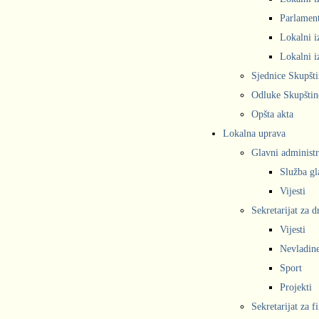
Parlament
Lokalni i
Lokalni i
Sjednice Skupšt
Odluke Skupštin
Opšta akta
Lokalna uprava
Glavni administr
Služba gl
Vijesti
Sekretarijat za 
Vijesti
Nevladine
Sport
Projekti
Sekretarijat za f