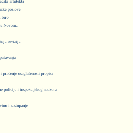
adski arhitekta
ičke poslove
 biro
 u Novom...
šnju reviziju
spašavanja
 i praćenje usaglašenosti propisa
 policije i inspekcijskog nadzora
vinu i zastupanje