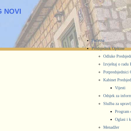
 NOVI
Početna
Predsjednik Opštine
Odluke Predsjed
Izvještaj o radu
Potpredsjednici 
Kabinet Predsjed
Vijesti
Odsjek za inform
Služba za upravl
Program 
Oglasi i 
Menadžer