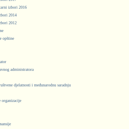
arni izbori 2016
zbori 2014
zbori 2012
ine
e opštine
ator
avnog administratora
društvene djelatnosti i međunarodnu saradnju
 organizacije
inansije