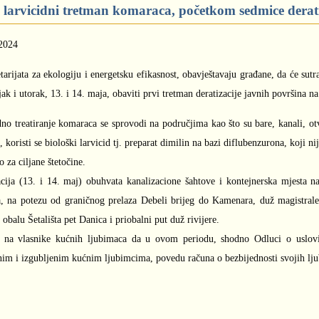
 larvicidni tretman komaraca, početkom sedmice derati
2024
tarijata za ekologiju i energetsku efikasnost, obavještavaju građane, da će sut
ak i utorak, 13. i 14. maja, obaviti prvi tretman deratizacije javnih površina na
dno treatiranje komaraca se sprovodi na područjima kao što su bare, kanali, ot
, koristi se biološki larvicid tj. preparat dimilin na bazi diflubenzurona, koji nije
 za ciljane štetočine.
acija (13. i 14. maj) obuhvata kanalizacione šahtove i kontejnerska mjesta 
a, na potezu od graničnog prelaza Debeli brijeg do Kamenara, duž magistrale
 obalu Šetališta pet Danica i priobalni put duž rivijere.
 na vlasnike kućnih ljubimaca da u ovom periodu, shodno Odluci o uslovi
nim i izgubljenim kućnim ljubimcima, povedu računa o bezbijednosti svojih lj