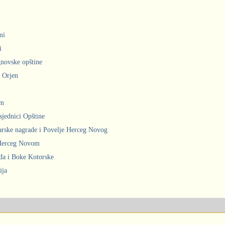
mi
i
gnovske opštine
i Orjen
om
sjednici Opštine
arske nagrade i Povelje Herceg Novog
 Herceg Novom
ada i Boke Kotorske
ija