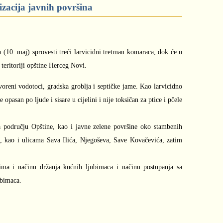
zacija javnih površina
ra (10. maj) sprovesti treći larvicidni tretman komaraca, dok će u
 teritoriji opštine Herceg Novi.
voreni vodotoci, gradska groblja i septičke jame. Kao larvicidno
 opasan po ljude i sisare u cijelini i nije toksičan za ptice i pčele
na području Opštine, kao i javne zelene površine oko stambenih
, kao i ulicama Sava Ilića, Njegoševa, Save Kovačevića, zatim
ma i načinu držanja kućnih ljubimaca i načinu postupanja sa
ubimaca.