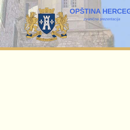
OPŠTINA HERCEG
zvanična prezentacija