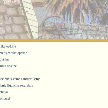
nika opštine
 Predsjednika opštine
Opštine
nika opštine
acione sisteme i informisanje
janje ljudskim resursima
obuka
konkursi