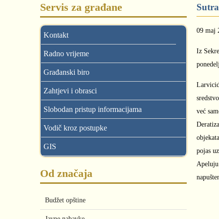
Servis za građane
Sutra
09 maj 
Kontakt
Iz Sekre
Radno vrijeme
ponedelj
Građanski biro
Larvici
Zahtjevi i obrasci
sredstvo
Slobodan pristup informacijama
već samo
Deratiz
Vodič kroz postupke
objekat
GIS
pojas uz
Apeluju
Od značaja
napušte
Budžet opštine
Javne nabavke