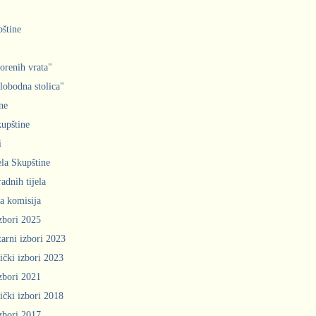
pštine
orenih vrata"
slobodna stolica"
ne
upštine
i
ela Skupštine
adnih tijela
a komisija
zbori 2025
arni izbori 2023
ički izbori 2023
zbori 2021
ički izbori 2018
zbori 2017