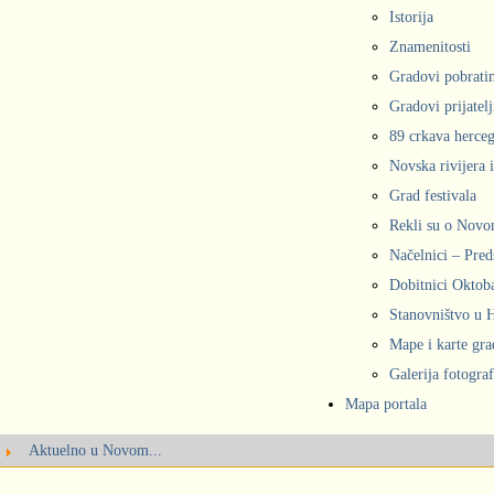
Istorija
Znamenitosti
Gradovi pobrati
Gradovi prijatelj
89 crkava herce
Novska rivijera 
Grad festivala
Rekli su o Nov
Načelnici – Pred
Dobitnici Oktob
Stanovništvo u
Mape i karte gr
Galerija fotograf
Mapa portala
Aktuelno u Novom...