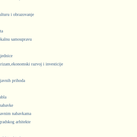
ulturu i obrazovanje
ta
lokalnu samoupravu
jednice
urizam,ekonomski razvoj i investicije
javnih prihoda
abla
 nabavke
 javnim nabavkama
radskog arhitekte