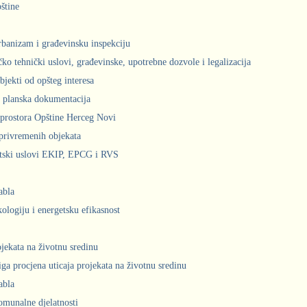
štine
urbanizam i građevinsku inspekciju
čko tehnički uslovi, građevinske, upotrebne dozvole i legalizacija
bjekti od opšteg interesa
 planska dokumentacija
prostora Opštine Herceg Novi
privremenih objekata
ntski uslovi EKIP, EPCG i RVS
abla
kologiju i energetsku efikasnost
ojekata na životnu sredinu
iga procjena uticaja projekata na životnu sredinu
abla
komunalne djelatnosti