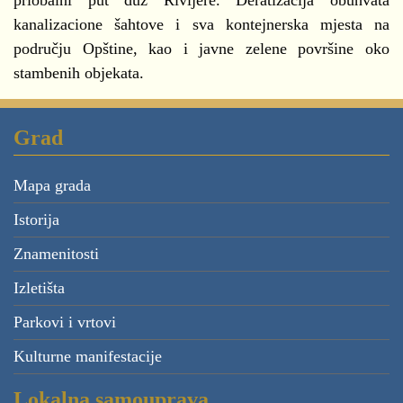
priobalni put duž Rivijere. Deratizacija obuhvata
kanalizacione šahtove i sva kontejnerska mjesta na
području Opštine, kao i javne zelene površine oko
stambenih objekata.
Grad
Mapa grada
Istorija
Znamenitosti
Izletišta
Parkovi i vrtovi
Kulturne manifestacije
Lokalna samouprava