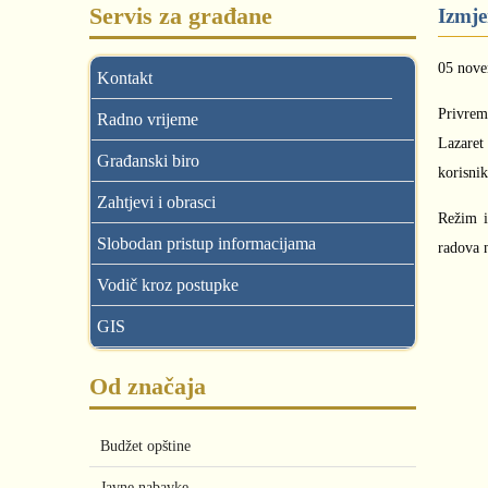
Servis za građane
Izmje
05 nov
Kontakt
Privrem
Radno vrijeme
Lazaret
Građanski biro
korisnik
Zahtjevi i obrasci
Režim i
Slobodan pristup informacijama
radova n
Vodič kroz postupke
GIS
Od značaja
Budžet opštine
Javne nabavke