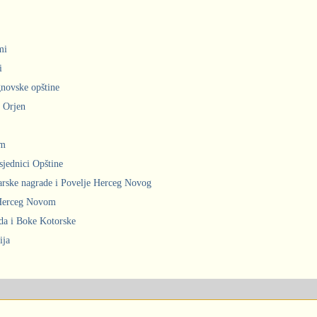
mi
i
gnovske opštine
i Orjen
om
sjednici Opštine
arske nagrade i Povelje Herceg Novog
 Herceg Novom
ada i Boke Kotorske
ija