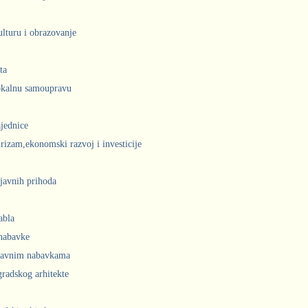
ulturu i obrazovanje
ta
lokalnu samoupravu
jednice
urizam,ekonomski razvoj i investicije
javnih prihoda
abla
 nabavke
 javnim nabavkama
radskog arhitekte