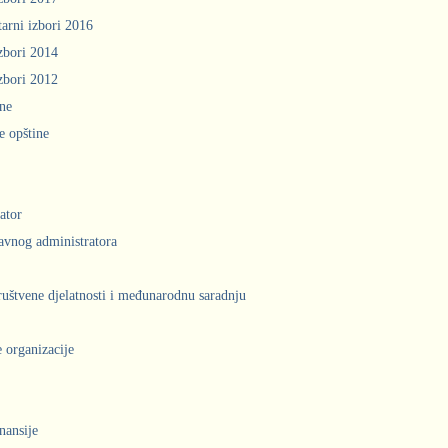
arni izbori 2016
zbori 2014
zbori 2012
ine
e opštine
ator
avnog administratora
društvene djelatnosti i međunarodnu saradnju
 organizacije
inansije