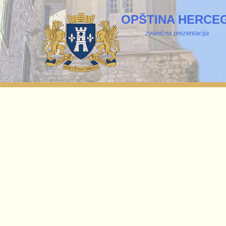
OPŠTINA HERCEG
zvanična prezentacija