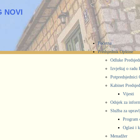
 NOVI
Početna
Predsjednik Opštine
Odluke Predsjed
Izvještaj o radu
Potpredsjednici 
Kabinet Predsjed
Vijesti
Odsjek za inform
Služba za upravl
Program 
Oglasi i 
Menadžer