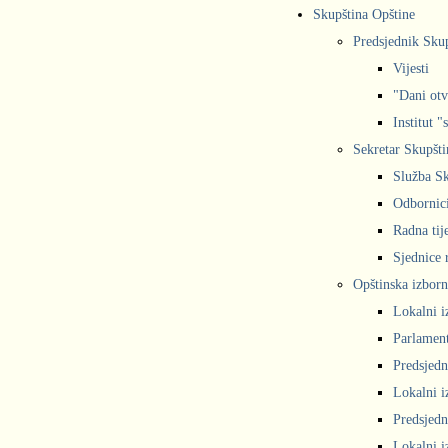
Skupština Opštine
Predsjednik Sku
Vijesti
"Dani otv
Institut "
Sekretar Skupšti
Služba Sk
Odbornic
Radna tij
Sjednice r
Opštinska izborn
Lokalni i
Parlament
Predsjedn
Lokalni i
Predsjedn
Lokalni i