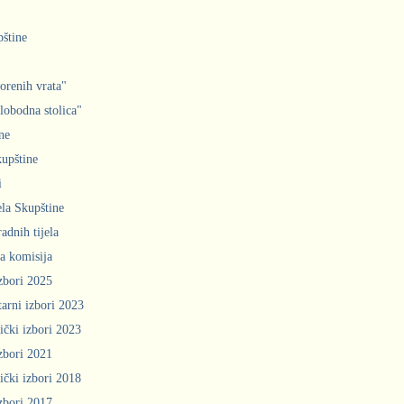
pštine
orenih vrata"
slobodna stolica"
ne
upštine
i
ela Skupštine
adnih tijela
a komisija
zbori 2025
arni izbori 2023
ički izbori 2023
zbori 2021
ički izbori 2018
zbori 2017