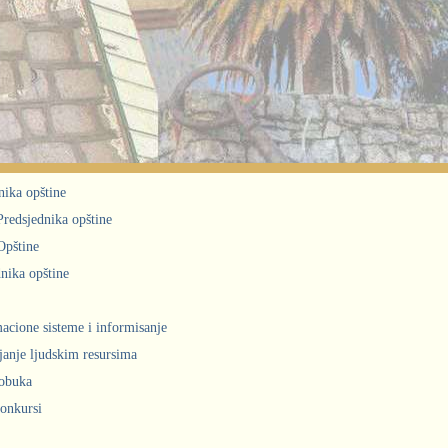
nika opštine
 Predsjednika opštine
Opštine
nika opštine
acione sisteme i informisanje
janje ljudskim resursima
obuka
konkursi