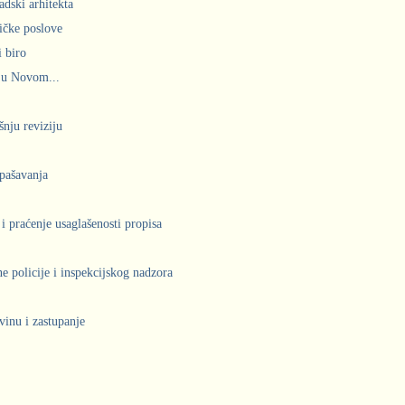
adski arhitekta
ičke poslove
 biro
 u Novom...
šnju reviziju
spašavanja
 i praćenje usaglašenosti propisa
 policije i inspekcijskog nadzora
vinu i zastupanje