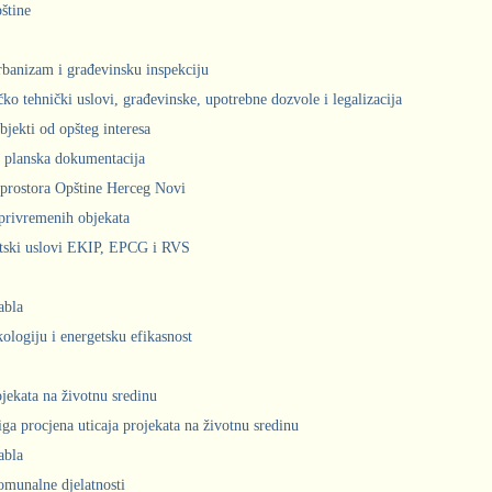
štine
urbanizam i građevinsku inspekciju
čko tehnički uslovi, građevinske, upotrebne dozvole i legalizacija
bjekti od opšteg interesa
 planska dokumentacija
prostora Opštine Herceg Novi
privremenih objekata
ntski uslovi EKIP, EPCG i RVS
abla
kologiju i energetsku efikasnost
ojekata na životnu sredinu
iga procjena uticaja projekata na životnu sredinu
abla
komunalne djelatnosti