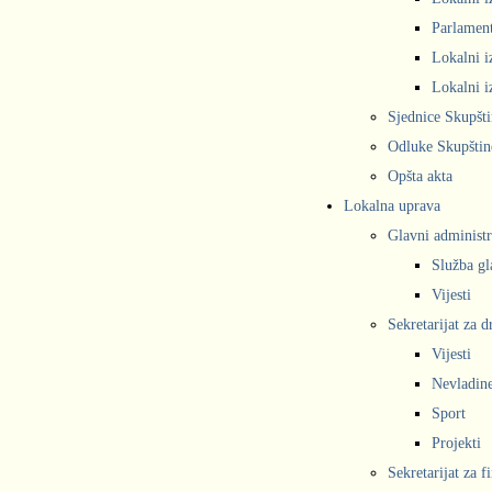
Parlament
Lokalni i
Lokalni i
Sjednice Skupšt
Odluke Skupštin
Opšta akta
Lokalna uprava
Glavni administr
Služba gl
Vijesti
Sekretarijat za 
Vijesti
Nevladine
Sport
Projekti
Sekretarijat za f