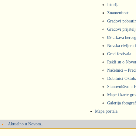
Istorija
Znamenitosti
Gradovi pobrati
Gradovi prijatelj
89 crkava herce
Novska rivijera 
Grad festivala
Rekli su o Nov
Načelnici – Pred
Dobitnici Oktob
Stanovništvo u
Mape i karte gr
Galerija fotograf
Mapa portala
Aktuelno u Novom...