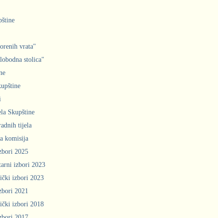
pštine
orenih vrata"
slobodna stolica"
ne
upštine
i
ela Skupštine
adnih tijela
a komisija
zbori 2025
arni izbori 2023
ički izbori 2023
zbori 2021
ički izbori 2018
zbori 2017