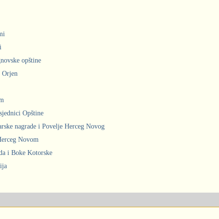
mi
i
gnovske opštine
i Orjen
om
sjednici Opštine
arske nagrade i Povelje Herceg Novog
 Herceg Novom
ada i Boke Kotorske
ija