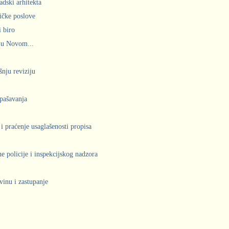
adski arhitekta
ičke poslove
 biro
 u Novom...
šnju reviziju
spašavanja
 i praćenje usaglašenosti propisa
 policije i inspekcijskog nadzora
vinu i zastupanje