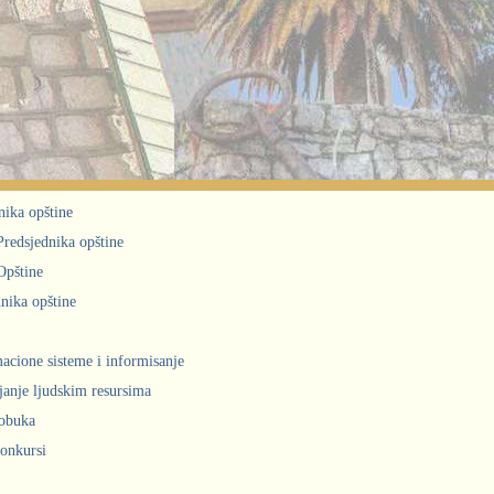
nika opštine
 Predsjednika opštine
Opštine
nika opštine
acione sisteme i informisanje
janje ljudskim resursima
obuka
konkursi