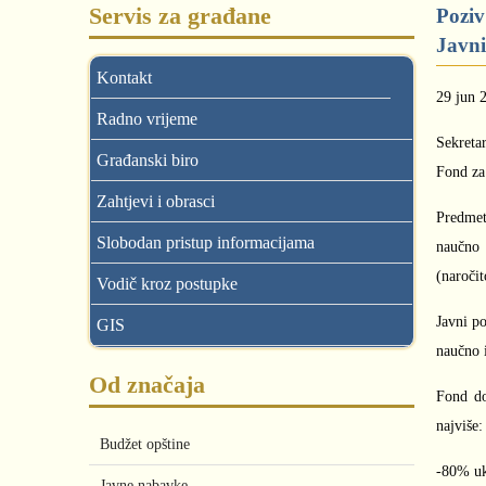
Servis za građane
Poziv
Javni
Kontakt
29 jun 
Radno vrijeme
Sekreta
Građanski biro
Fond za
Zahtjevi i obrasci
Predmet
Slobodan pristup informacijama
naučno 
(naročit
Vodič kroz postupke
Javni p
GIS
naučno 
Od značaja
Fond do
najviše:
Budžet opštine
-80% uk
Javne nabavke