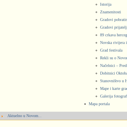
Istorija
Znamenitosti
Gradovi pobrati
Gradovi prijatelj
89 crkava herce
Novska rivijera 
Grad festivala
Rekli su o Nov
Načelnici – Pred
Dobitnici Oktob
Stanovništvo u
Mape i karte gr
Galerija fotograf
Mapa portala
Aktuelno u Novom...