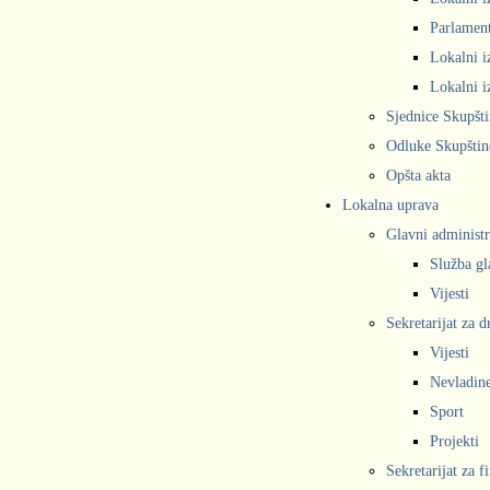
Parlament
Lokalni i
Lokalni i
Sjednice Skupšt
Odluke Skupštin
Opšta akta
Lokalna uprava
Glavni administr
Služba gl
Vijesti
Sekretarijat za 
Vijesti
Nevladine
Sport
Projekti
Sekretarijat za f