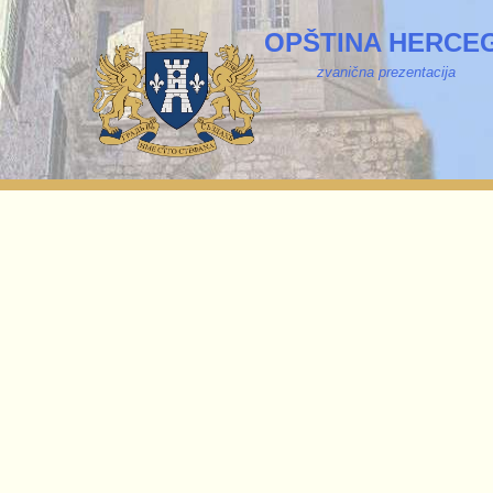
OPŠTINA HERCEG
zvanična prezentacija