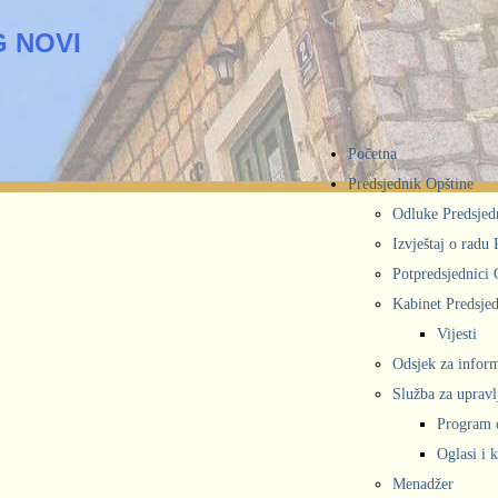
 NOVI
Početna
Predsjednik Opštine
Odluke Predsjed
Izvještaj o radu
Potpredsjednici 
Kabinet Predsjed
Vijesti
Odsjek za inform
Služba za upravl
Program 
Oglasi i 
Menadžer