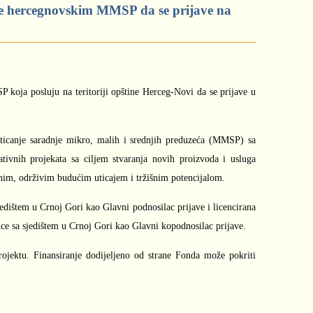
cije hercegnovskim MMSP da se prijave na
P koja posluju na teritoriji opštine Herceg-Novi da se prijave u
sticanje saradnje mikro, malih i srednjih preduzeća (MMSP) sa
ivnih projekata sa ciljem stvaranja novih proizvoda i usluga
ajnim, održivim budućim uticajem i tržišnim potencijalom.
dištem u Crnoj Gori kao Glavni podnosilac prijave i licencirana
e sa sjedištem u Crnoj Gori kao Glavni kopodnosilac prijave.
ektu. Finansiranje dodijeljeno od strane Fonda može pokriti