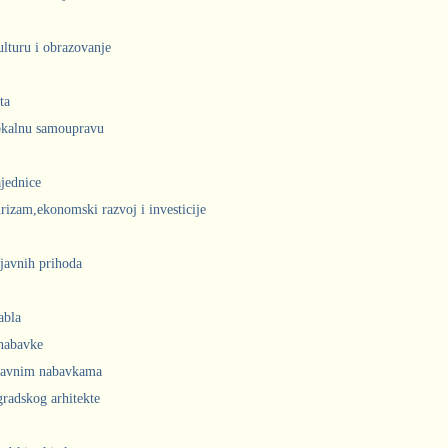
ulturu i obrazovanje
ta
lokalnu samoupravu
jednice
urizam,ekonomski razvoj i investicije
javnih prihoda
abla
 nabavke
 javnim nabavkama
radskog arhitekte