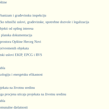
štine
urbanizam i građevinsku inspekciju
čko tehnički uslovi, građevinske, upotrebne dozvole i legalizacija
bjekti od opšteg interesa
 planska dokumentacija
prostora Opštine Herceg Novi
privremenih objekata
ntski uslovi EKIP, EPCG i RVS
abla
kologiju i energetsku efikasnost
ojekata na životnu sredinu
iga procjena uticaja projekata na životnu sredinu
abla
komunalne djelatnosti