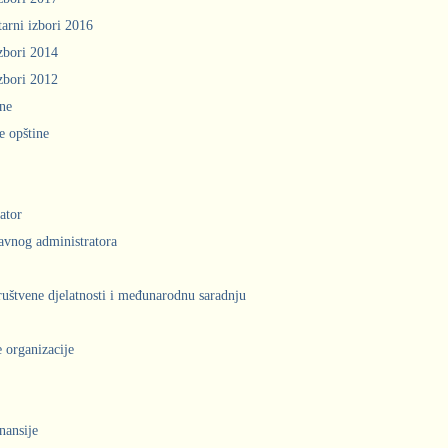
arni izbori 2016
zbori 2014
zbori 2012
ine
e opštine
ator
avnog administratora
društvene djelatnosti i međunarodnu saradnju
 organizacije
inansije