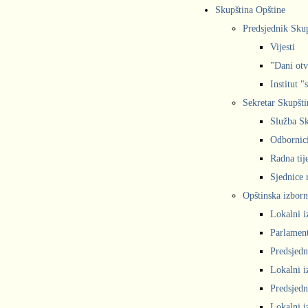
Skupština Opštine
Predsjednik Sku
Vijesti
"Dani otv
Institut "
Sekretar Skupšti
Služba Sk
Odbornic
Radna tij
Sjednice r
Opštinska izborn
Lokalni i
Parlament
Predsjedn
Lokalni i
Predsjedn
Lokalni i