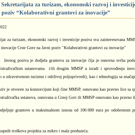
 Sekretarijata za turizam, ekonomski razvoj i investi
 poziv “Kolaborativni grantovi za inovacije”
2022
rijat za turizam, ekonomski razvoj i investicije poziva sva zainteresovana MMS
 inovacije Crne Gore na Javni poziv "Kolaborativni grantovi za inovacije"
 Javnog poziva je dodjela grantova za inovacije čija je osnovna svrha pod
istraživačkim ustanovama i/ili drugim MMSP u izradi i sprovođenju inovat
o u zdravstvenom turizmu i održivoj poljoprivredi), kao i tehnologija sa znač
oziv je otvoren za konzorcijum koji čine MMSP, osnovano kao pravno lice sa sje
istraživačka ustanova, osnovana u Crnoj Gori ili MMSP osnovano kao pravno lic
djeljuje grantove u maksimalnom iznosu od 100.000 eura po odobrenom proj
upnih troškova projekta za mikro i mala preduzeća;