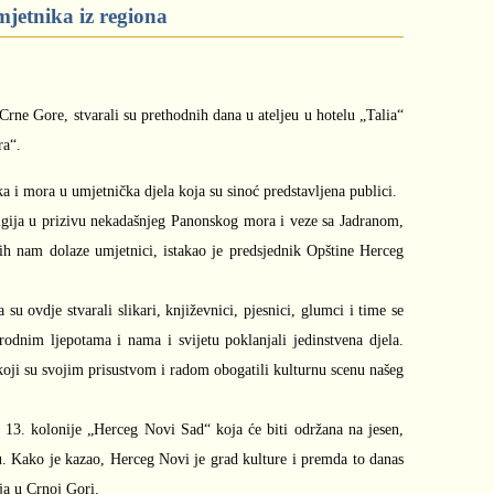
jetnika iz regiona
 Crne Gore, stvarali su prethodnih dana u ateljeu u hotelu „Talia“
ra“.
a i mora u umjetnička djela koja su sinoć predstavljena publici.
igija u prizivu nekadašnjeg Panonskog mora i veze sa Jadranom,
h nam dolaze umjetnici, istakao je predsjednik Opštine Herceg
u ovdje stvarali slikari, književnici, pjesnici, glumci i time se
rodnim ljepotama i nama i svijetu poklanjali jedinstvena djela.
oji su svojim prisustvom i radom obogatili kulturnu scenu našeg
, 13. kolonije „Herceg Novi Sad“ koja će biti održana na jesen,
du. Kako je kazao, Herceg Novi je grad kulture i premda to danas
nja u Crnoj Gori.