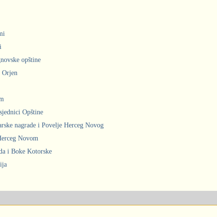
mi
i
gnovske opštine
i Orjen
om
sjednici Opštine
arske nagrade i Povelje Herceg Novog
 Herceg Novom
ada i Boke Kotorske
ija