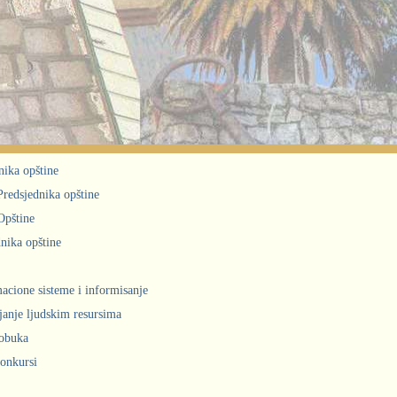
nika opštine
 Predsjednika opštine
Opštine
nika opštine
acione sisteme i informisanje
janje ljudskim resursima
obuka
konkursi