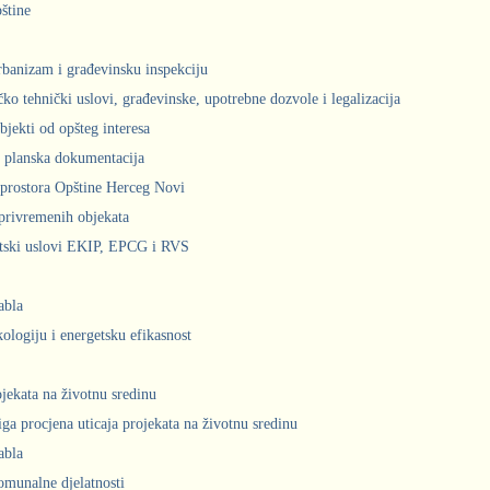
štine
urbanizam i građevinsku inspekciju
čko tehnički uslovi, građevinske, upotrebne dozvole i legalizacija
bjekti od opšteg interesa
 planska dokumentacija
prostora Opštine Herceg Novi
privremenih objekata
ntski uslovi EKIP, EPCG i RVS
abla
kologiju i energetsku efikasnost
ojekata na životnu sredinu
iga procjena uticaja projekata na životnu sredinu
abla
komunalne djelatnosti