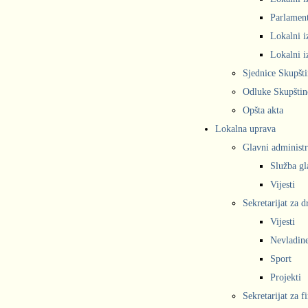
Parlament
Lokalni i
Lokalni i
Sjednice Skupšt
Odluke Skupštin
Opšta akta
Lokalna uprava
Glavni administr
Služba gl
Vijesti
Sekretarijat za 
Vijesti
Nevladine
Sport
Projekti
Sekretarijat za f