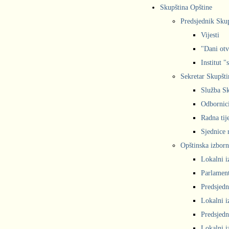
Skupština Opštine
Predsjednik Sku
Vijesti
"Dani otv
Institut "
Sekretar Skupšti
Služba Sk
Odbornic
Radna tij
Sjednice r
Opštinska izborn
Lokalni i
Parlament
Predsjedn
Lokalni i
Predsjedn
Lokalni i