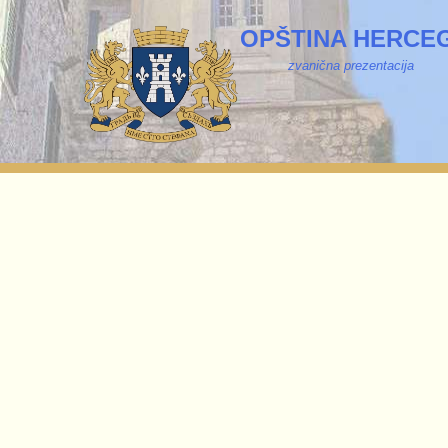
OPŠTINA HERCEG
zvanična prezentacija