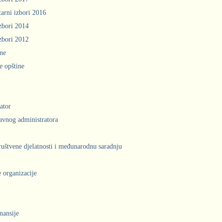
arni izbori 2016
zbori 2014
zbori 2012
ine
e opštine
ator
avnog administratora
društvene djelatnosti i međunarodnu saradnju
 organizacije
inansije