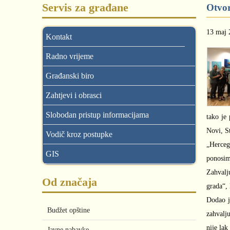
Servis za građane
Otvor
13 maj 
Kontakt
Radno vrijeme
Građanski biro
Zahtjevi i obrasci
Slobodan pristup informacijama
tako je
Novi, S
Vodič kroz postupke
„Herceg 
GIS
ponosim
Zahvalj
Od značaja
grada“, 
Dodao j
Budžet opštine
zahvalj
nije lak
Javne nabavke