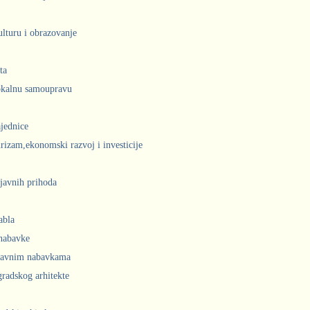
ulturu i obrazovanje
ta
lokalnu samoupravu
jednice
urizam,ekonomski razvoj i investicije
javnih prihoda
abla
 nabavke
 javnim nabavkama
radskog arhitekte