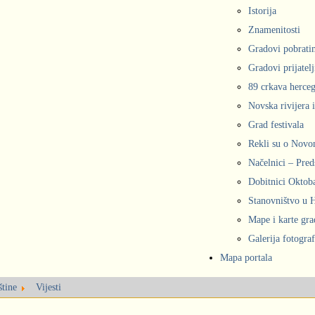
Istorija
Znamenitosti
Gradovi pobrati
Gradovi prijatelj
89 crkava herce
Novska rivijera 
Grad festivala
Rekli su o Nov
Načelnici – Pred
Dobitnici Oktob
Stanovništvo u
Mape i karte gr
Galerija fotograf
Mapa portala
štine
Vijesti