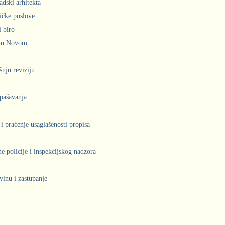
adski arhitekta
ičke poslove
 biro
 u Novom...
šnju reviziju
spašavanja
 i praćenje usaglašenosti propisa
 policije i inspekcijskog nadzora
vinu i zastupanje