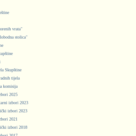
pštine
orenih vrata"
slobodna stolica"
ne
upštine
i
ela Skupštine
adnih tijela
a komisija
zbori 2025
arni izbori 2023
ički izbori 2023
zbori 2021
ički izbori 2018
zbori 2017