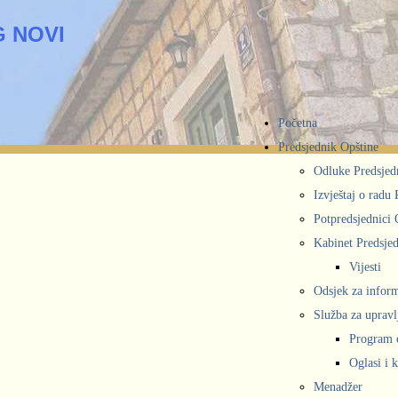
 NOVI
Početna
Predsjednik Opštine
Odluke Predsjed
Izvještaj o radu
Potpredsjednici 
Kabinet Predsjed
Vijesti
Odsjek za inform
Služba za upravl
Program 
Oglasi i 
Menadžer