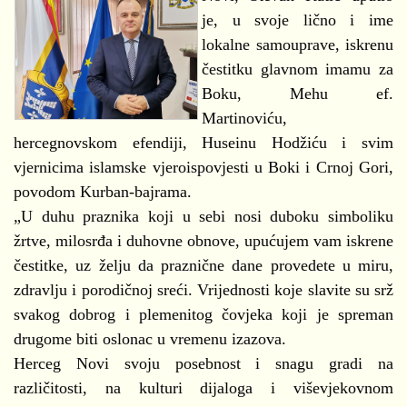
je, u svoje lično i ime
lokalne samouprave, iskrenu
čestitku glavnom imamu za
Boku, Mehu ef.
Martinoviću,
hercegnovskom efendiji, Huseinu Hodžiću i svim
vjernicima islamske vjeroispovjesti u Boki i Crnoj Gori,
povodom Kurban-bajrama.
„U duhu praznika koji u sebi nosi duboku simboliku
žrtve, milosrđa i duhovne obnove, upućujem vam iskrene
čestitke, uz želju da praznične dane provedete u miru,
zdravlju i porodičnoj sreći. Vrijednosti koje slavite su srž
svakog dobrog i plemenitog čovjeka koji je spreman
drugome biti oslonac u vremenu izazova.
Herceg Novi svoju posebnost i snagu gradi na
različitosti, na kulturi dijaloga i viševjekovnom