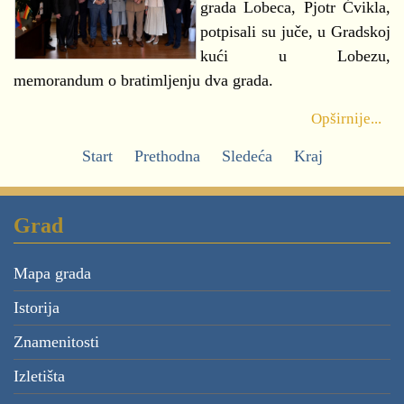
grada Lobeca, Pjotr Ćvikla,
potpisali su juče, u Gradskoj
kući u Lobezu,
memorandum o bratimljenju dva grada.
Opširnije...
Start
Prethodna
Sledeća
Kraj
Grad
Mapa grada
Istorija
Znamenitosti
Izletišta