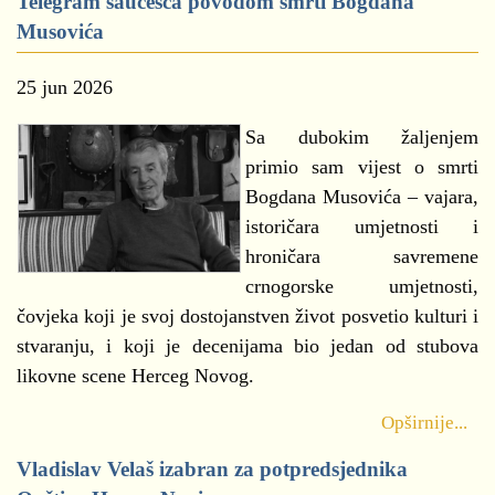
Telegram saučešća povodom smrti Bogdana
Musovića
25 jun 2026
Sa dubokim žaljenjem
primio sam vijest o smrti
Bogdana Musovića – vajara,
istoričara umjetnosti i
hroničara savremene
crnogorske umjetnosti,
čovjeka koji je svoj dostojanstven život posvetio kulturi i
stvaranju, i koji je decenijama bio jedan od stubova
likovne scene Herceg Novog.
Opširnije...
Vladislav Velaš izabran za potpredsjednika