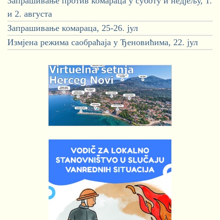
Запрашивање против комараца у суботу и недјељу, 1.
и 2. августа
Запрашивање комараца, 25-26. јул
Измјена режима саобраћаја у Ђеновићима, 22. јул