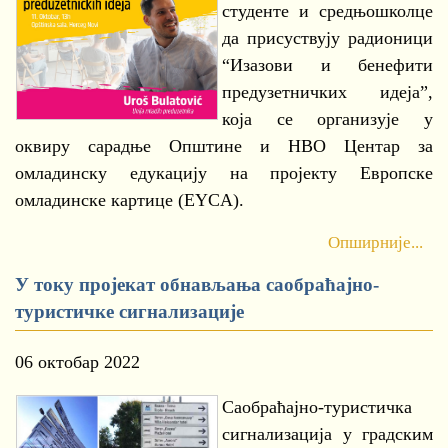
студенте и средњошколце
да присуствују радионици
“Изазови и бенефити
предузетничких идеја”,
која се организује у
оквиру сарадње Општине и НВО Центар за
омладинску едукацију на пројекту Европске
омладинске картице (EYCA).
Опширније...
У току пројекат обнављања саобраћајно-
туристичке сигнализације
06 октобар 2022
Саобраћајно-туристичка
сигнализација у градским