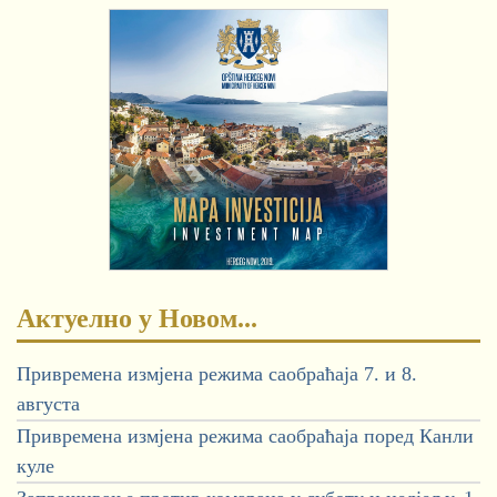
Актуелно у Новом...
Привремена измјена режима саобраћаја 7. и 8.
августа
Привремена измјена режима саобраћаја поред Канли
куле