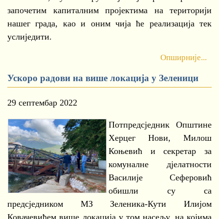
започетим капиталним пројектима на територији
нашег града, као и оним чија ће реализација тек
услиједити.
Опширније...
Ускоро радови на више локација у Зеленици
29 септембар 2022
Потпредсједник Општине
Херцег Нови, Милош
Коњевић и секретар за
комуналне дјелатности
Василије Сеферовић
обишли су са
предсједником МЗ Зеленика-Кути Илијом
Ковачевићем више локација у том насељу, на којима