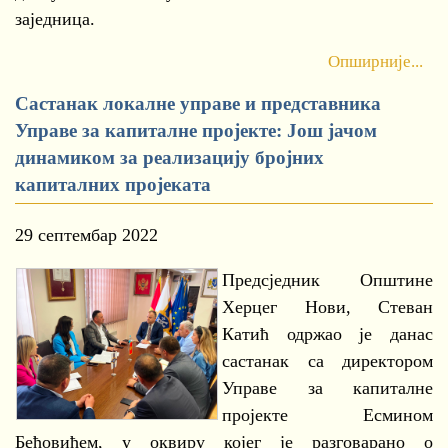
заједница.
Опширније...
Састанак локалне управе и представника
Управе за капиталне пројекте: Још јачом
динамиком за реализацију бројних
капиталних пројеката
29 септембар 2022
Предсједник Општине
Херцег Нови, Стеван
Катић одржао је данас
састанак са директором
Управе за капиталне
пројекте Есмином
Бећовићем, у оквиру којег је разговарано о