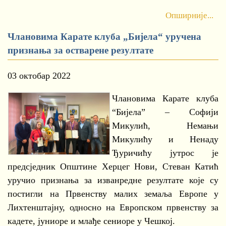
Опширније...
Члановима Карате клуба „Бијела“ уручена
признања за остварене резултате
03 октобар 2022
Члановима Карате клуба
“Бијела” – Софији
Микулић, Немањи
Микулићу и Ненаду
Ђуричићу јутрос је
предсједник Општине Херцег Нови, Стеван Катић
уручио признања за изванредне резултате које су
постигли на Првенству малих земаља Европе у
Лихтенштајну, односно на Европском првенству за
кадете, јуниоре и млађе сениоре у Чешкој.