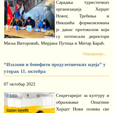
Сарадња туристичких
организација Херцег
Новог, Требиња и
Никшића формализована
је данас протоколом који
су потписали директори
Миља Виторовић, Мирјана Путица и Митар Бараћ.
Опширније...
“Изазови и бенефити предузетничких идеја” у
уторак 11. октобра
07 октобар 2022
Секретаријат за културу и
образовање Општине
Херцег Нови позива све