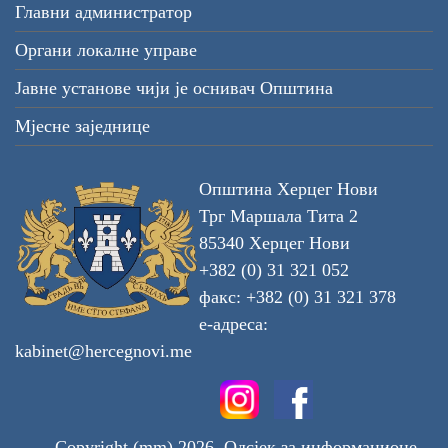
Главни администратор
Органи локалне управе
Јавне установе чији је оснивач Општина
Мјесне заједнице
Општина Херцег Нови
Трг Маршала Тита 2
85340 Херцег Нови
+382 (0) 31 321 052
факс: +382 (0) 31 321 378
е-адреса:
kabinet@hercegnovi.me
Copyright (mm) 2026. Одсјек за информационе