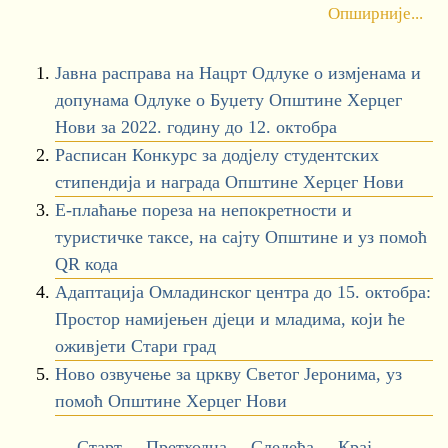
Опширније...
Јавна расправа на Нацрт Одлуке о измјенама и
допунама Одлуке о Буџету Општине Херцег
Нови за 2022. годину до 12. октобра
Расписан Конкурс за додјелу студентских
стипендија и награда Општине Херцег Нови
Е-плаћање пореза на непокретности и
туристичке таксе, на сајту Општине и уз помоћ
QR кода
Адаптација Омладинског центра до 15. октобра:
Простор намијењен дјеци и младима, који ће
оживјети Стари град
Ново озвучење за цркву Светог Јеронима, уз
помоћ Општине Херцег Нови
Старт
Претходна
Следећа
Крај