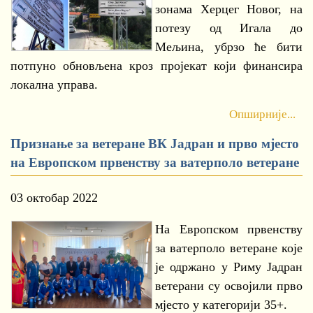
зонама Херцег Новог, на
потезу од Игала до
Мељина, убрзо ће бити
потпуно обновљена кроз пројекат који финансира
локална управа.
Опширније...
Признање за ветеране ВК Јадран и прво мјесто
на Европском првенству за ватерполо ветеране
03 октобар 2022
На Европском првенству
за ватерполо ветеране које
је одржано у Риму Јадран
ветерани су освојили прво
мјесто у категорији 35+.