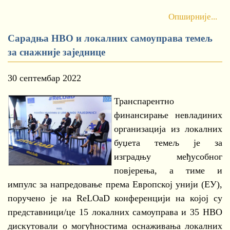
Опширније...
Сарадња НВО и локалних самоуправа темељ
за снажније заједнице
30 септембар 2022
Транспарентно
финансирање невладиних
организација из локалних
буџета темељ је за
изградњу међусобног
повјерења, а тиме и
импулс за напредовање према Европској унији (ЕУ),
поручено је на ReLOaD конференцији на којој су
представници/це 15 локалних самоуправа и 35 НВО
дискутовали о могућностима оснаживања локалних