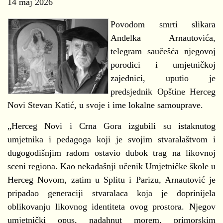
14 maj 2026
Povodom smrti slikara
Anđelka Arnautovića,
telegram saučešća njegovoj
porodici i umjetničkoj
zajednici, uputio je
predsjednik Opštine Herceg
Novi Stevan Katić, u svoje i ime lokalne samouprave.
„Herceg Novi i Crna Gora izgubili su istaknutog
umjetnika i pedagoga koji je svojim stvaralaštvom i
dugogodišnjim radom ostavio dubok trag na likovnoj
sceni regiona. Kao nekadašnji učenik Umjetničke škole u
Herceg Novom, zatim u Splitu i Parizu, Arnautović je
pripadao generaciji stvaralaca koja je doprinijela
oblikovanju likovnog identiteta ovog prostora. Njegov
umjetnički opus, nadahnut morem, primorskim