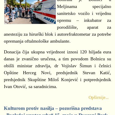
Meljinama specijalno
sanitetsko vozilo i vrijednu
opremu – inkubator za
porodilište, aparat za
anesteziju za hirurški blok i autorefraktometar za potrebe
opremanja oftalmološke ambulante.
Donacija čija ukupna vrijednost iznosi 120 hiljada eura
danas je zvanično uručena, a tim povodom Bolnicu su
obišli ministar zdravlja, dr Vojislav Šimun i čelnici
Opštine Herceg Novi, predsjednik Stevan Katić,
predsjednik Skupštine Miloš Konjević i potpredsjednik
Ivan Otović, sa saradnicima.
Opširnije...
Kulturom protiv nasilja – pozorišna predstava