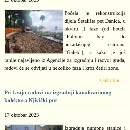
25 oktobar 2023
Počela je rekonstrukcija
dijela Šetališta pet Danica, u
okviru II faze (od hotela
“Palmon bay” do
nekadašnjeg restorana
“Galeb”), a kako je još
ranije najavljeno iz Agencije za izgradnju i razvoj grada,
radovi će se odvijati u nekoliko faza i kroz četiri zone.
Opširnije...
Pri kraju radovi na izgradnji kanalizacionog
kolektora Njivički put
17 oktobar 2023
Izgradnja pumpne stanice i