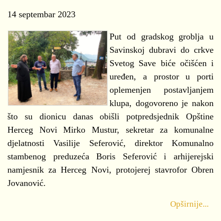
14 septembar 2023
Put od gradskog groblja u
Savinskoj dubravi do crkve
Svetog Save biće očišćen i
uređen, a prostor u porti
oplemenjen postavljanjem
klupa, dogovoreno je nakon
što su dionicu danas obišli potpredsjednik Opštine
Herceg Novi Mirko Mustur, sekretar za komunalne
djelatnosti Vasilije Seferović, direktor Komunalno
stambenog preduzeća Boris Seferović i arhijerejski
namjesnik za Herceg Novi, protojerej stavrofor Obren
Jovanović.
Opširnije...