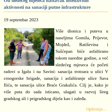
Od sledećeg mjeseca nastavak intenzivnih
aktivnosti na sanaciji putne infrastrukture
19 septembar 2023
Više dionica i puteva u
naseljima Gomila, Prijevor,
Mojdež, Ratiševina i
Sušćepan biće asfaltirano
tokom naredne godine, a već
sledećeg mjeseca će početi
radovi u Igalu i na Savini: sanacija trotoara u ulici V
crnogorske brigade, sanacija i asfaltiranje ulice Sava
Ilića, te sanacija ulice Braće Grakalića. Cilj je, kako je
više puta do sada isticano, ulagati u razvoj šireg
gradskog ali i prigradskog dijela kao i zaleđa.
Opširnije...