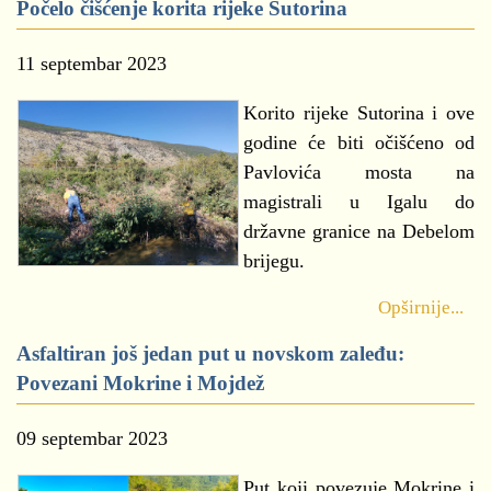
Počelo čišćenje korita rijeke Sutorina
11 septembar 2023
Korito rijeke Sutorina i ove
godine će biti očišćeno od
Pavlovića mosta na
magistrali u Igalu do
državne granice na Debelom
brijegu.
Opširnije...
Asfaltiran još jedan put u novskom zaleđu:
Povezani Mokrine i Mojdež
09 septembar 2023
Put koji povezuje Mokrine i