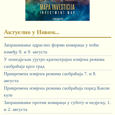
Актуелно у Новом...
Запрашивање одраслих форми комараца у ноћи
између 8. и 9. августа
У понедјељак ујутро краткотрајна измјена режима
саобраћаја кроз град
Привремена измјена режима саобраћаја 7. и 8.
августа
Привремена измјена режима саобраћаја поред Канли
куле
Запрашивање против комараца у суботу и недјељу, 1.
и 2. августа