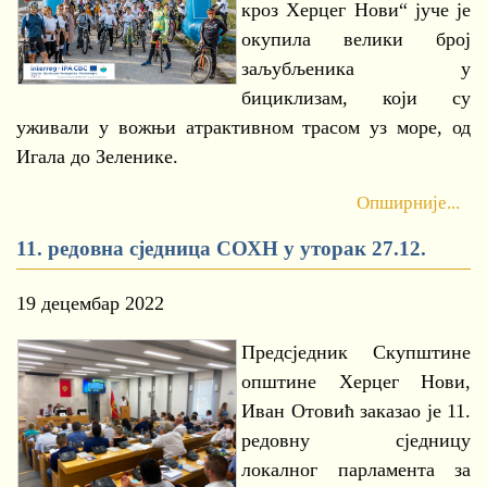
кроз Херцег Нови“ јуче је
окупила велики број
заљубљеника у
бициклизам, који су
уживали у вожњи атрактивном трасом уз море, од
Игала до Зеленике.
Опширније...
11. редовна сједница СОХН у уторак 27.12.
19 децембар 2022
Предсједник Скупштине
општине Херцег Нови,
Иван Отовић заказао је 11.
редовну сједницу
локалног парламента за