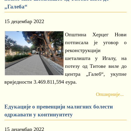
„Галеба“
15 децембар 2022
Општина Херцег Нови
потписала је уговор о
реконструкцији
шеталишта у Игалу, на
потезу од Титове виле до
центра „Галеб“, укупне
вриједности 3.469.811,594 еура.
Опширније...
Едукације о превенцији малигних болести
одржавати у континуитету
15 децембар 2022