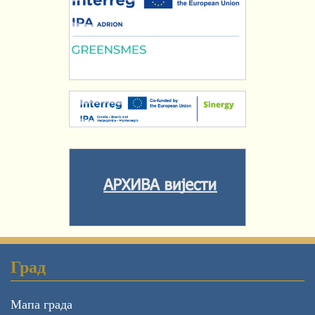
Град
Мапа града