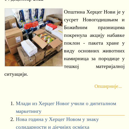
Општина Херцег Нови је у
сусрет Новогодишњим и
Божићним празницима
покренула акцију набавке
поклон - пакета хране у
виду основних животних
намирница за породице у
тешкој материјалној
ситуацији.
Опширније...
Млади из Херцег Новог учили о дигиталном
маркетингу
Нова година у Херцег Новом у знаку
солидарности и дјечијих осмјеха