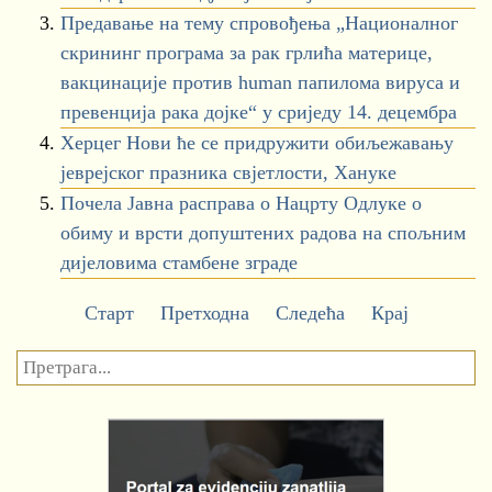
Предавање на тему спровођења „Националног
скрининг програма за рак грлића материце,
вакцинације против human папилома вируса и
превенција рака дојке“ у сриједу 14. децембра
Херцег Нови ће се придружити обиљежавању
јеврејског празника свјетлости, Хануке
Почела Јавна расправа о Нацрту Одлуке о
обиму и врсти допуштених радова на спољним
дијеловима стамбене зграде
Старт
Претходна
Следећа
Крај