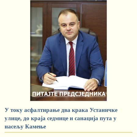
У току асфалтирање два крака Устаничке
улице, до краја седмице и санација пута у
насељу Камење