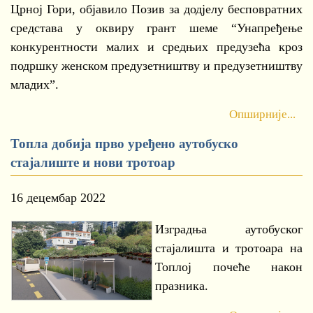
Црној Гори, објавило Позив за додјелу бесповратних
средстава у оквиру грант шеме “Унапређење
конкурентности малих и средњих предузећа кроз
подршку женском предузетништву и предузетништву
младих”.
Опширније...
Топла добија прво уређено аутобуско
стајалиште и нови тротоар
16 децембар 2022
Изградња аутобуског
стајалишта и тротоара на
Топлој почеће након
празника.