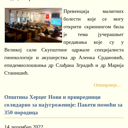
Превенција малигних
болести које се могу
открити скринингом била
је тема јучерашњег
предавања које су у
Великој сали Скупштине одржале специјалиста
гинекологије и акушерства др Аленка Срдановић,
епидемиолошкиња др Слађана Зградић и др Марија
Станишић.
Опширније...
Општина Херцег Нови и привредници
солидарно за најугроженије: Пакети помоћи за
350 породица
14 децембар 2022