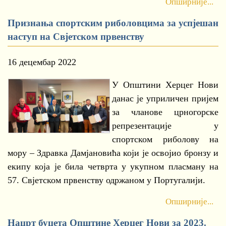
Опширније...
Признања спортским риболовцима за успјешан
наступ на Свјетском првенству
16 децембар 2022
У Општини Херцег Нови
данас је уприличен пријем
за чланове црногорске
репрезентације у
спортском риболову на
мору – Здравка Дамјановића који је освојио бронзу и
екипу која је била четврта у укупном пласману на
57. Свјетском првенству одржаном у Португалији.
Опширније...
Нацрт буџета Општине Херцег Нови за 2023.