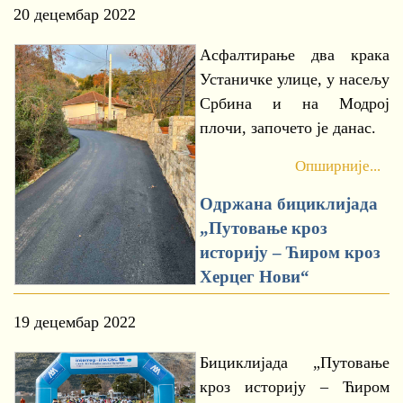
20 децембар 2022
Асфалтирање два крака
Устаничке улице, у насељу
Србина и на Модрој
плочи, започето је данас.
Опширније...
Одржана бициклијада
„Путовање кроз
историју – Ћиром кроз
Херцег Нови“
19 децембар 2022
Бициклијада „Путовање
кроз историју – Ћиром