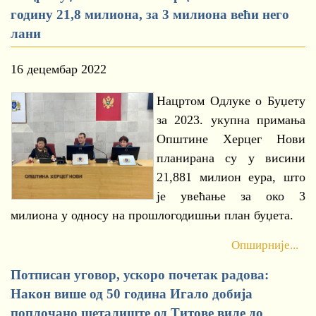
годину 21,8 милиона, за 3 милиона већи него
лани
16 децембар 2022
Нацртом Одлуке о Буџету
за 2023. укупна примања
Општине Херцег Нови
планирана су у висини
21,881 милион еура, што
је увећање за око 3
милиона у односу на прошлогодишњи план буџета.
Опширније...
Потписан уговор, ускоро почетак радова:
Након више од 50 година Игало добија
поплочано шеталиште од Титове виле до