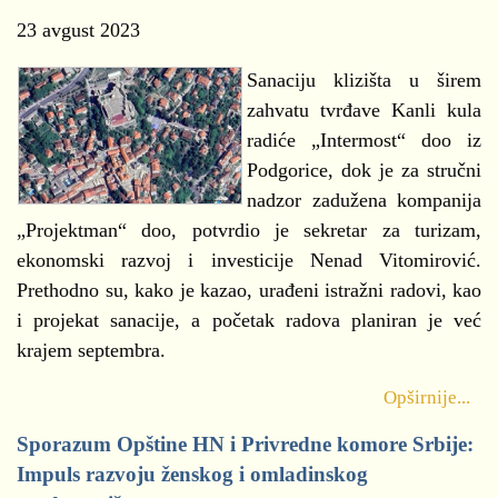
23 avgust 2023
Sanaciju klizišta u širem
zahvatu tvrđave Kanli kula
radiće „Intermost“ doo iz
Podgorice, dok je za stručni
nadzor zadužena kompanija
„Projektman“ doo, potvrdio je sekretar za turizam,
ekonomski razvoj i investicije Nenad Vitomirović.
Prethodno su, kako je kazao, urađeni istražni radovi, kao
i projekat sanacije, a početak radova planiran je već
krajem septembra.
Opširnije...
Sporazum Opštine HN i Privredne komore Srbije:
Impuls razvoju ženskog i omladinskog